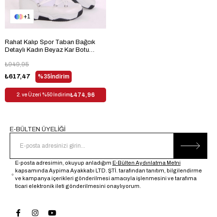
1
Rahat Kalıp Spor Taban Bağcık
Detaylı Kadın Beyaz Kar Botu
TBKR4005-2
₺949,95
₺617,47
%35
İndirim
₺474,96
2. ve Üzeri %50 İndirim
E-BÜLTEN ÜYELİĞİ
E-posta adresimin, okuyup anladığım
E-Bülten Aydınlatma Metni
kapsamında Aypima Ayakkabı LTD. ŞTİ. tarafından tanıtım, bilgilendirme
ve kampanya içerikleri gönderilmesi amacıyla işlenmesini ve tarafıma
ticari elektronik ileti gönderilmesini onaylıyorum.