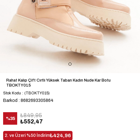
Rahat Kalıp Çift Cırtlı Yüksek Taban Kadın Nude Kar Botu
TBOKTY015
Stok Kodu
(TBOKTY015)
Barkod
:
8682693305864
₺849,95
%
35
₺552,47
İndirim
₺424,96
2. ve Üzeri %50 İndirim