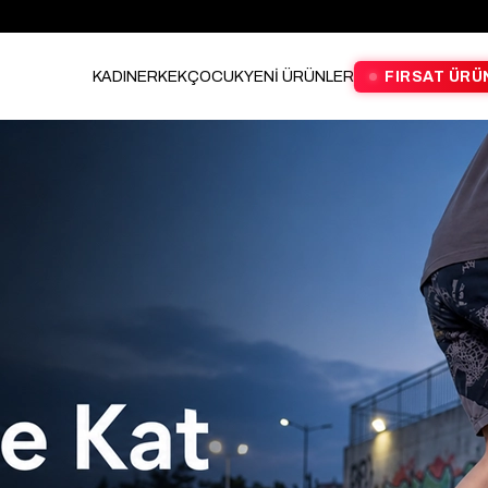
KADIN
ERKEK
ÇOCUK
YENİ ÜRÜNLER
FIRSAT ÜRÜ