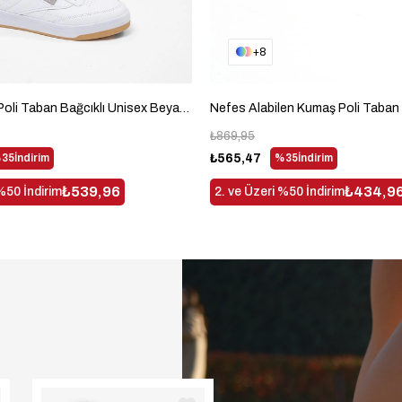
8
Rahat Kalıp Poli Taban Bağcıklı Unisex Beyaz Spor Ayakkabı TB107-0
₺869,95
35
İndirim
₺565,47
%35
İndirim
₺539,96
₺434,9
%50 İndirim
2. ve Üzeri %50 İndirim
ÇOK
SATAN
!