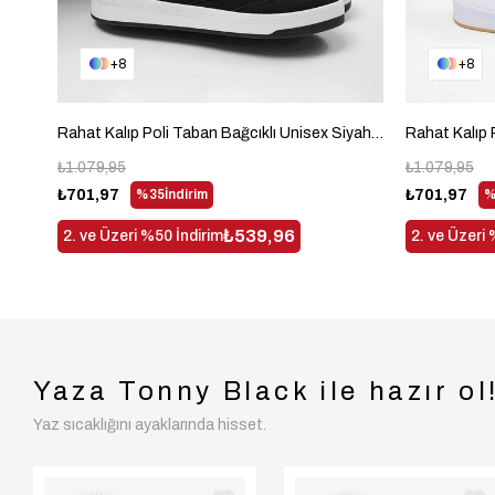
8
8
Rahat Kalıp Poli Taban Bağcıklı Unisex Siyah Spor Ayakkabı TB107-0
₺1.079,95
₺1.079,95
₺701,97
%35
İndirim
₺701,97
%
₺539,96
2. ve Üzeri %50 İndirim
2. ve Üzeri 
Yaza Tonny Black ile hazır ol
Yaz sıcaklığını ayaklarında hisset.