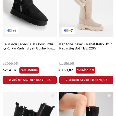
4
7
Kalın Poli Taban Süet Görünümlü
Kapitone Desenli Rahat Kalıp Uzun
İçi Kürklü Kadın Siyah Günlük Kısa
Kadın Bej Bot TBER205
Bot TBALS045
₺1.099,95
₺1.159,95
₺714,97
%35
İndirim
₺753,97
%35
İndirim
₺549,95
₺579,95
2. ve Üzeri %50 İndirim
2. ve Üzeri %50 İndirim