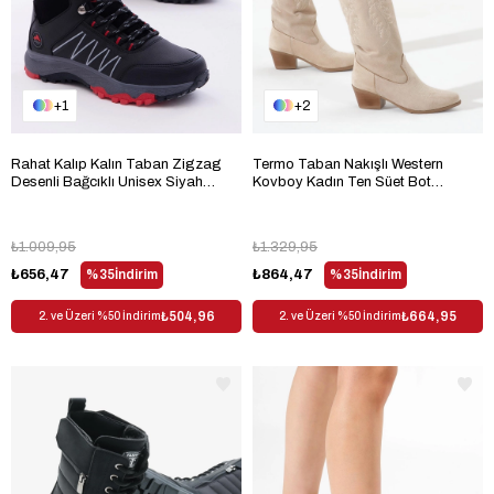
1
2
Rahat Kalıp Kalın Taban Zigzag
Termo Taban Nakışlı Western
Desenli Bağcıklı Unisex Siyah
Kovboy Kadın Ten Süet Bot
Kırmızı Bot TBALS005
TBACR3533
₺1.009,95
₺1.329,95
₺656,47
%35
İndirim
₺864,47
%35
İndirim
₺504,96
₺664,95
2. ve Üzeri %50 İndirim
2. ve Üzeri %50 İndirim