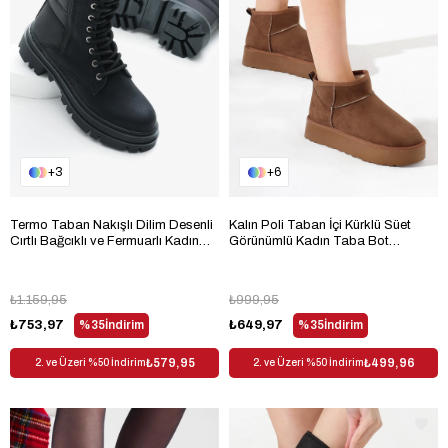
3
6
Termo Taban Nakışlı Dilim Desenli
Kalın Poli Taban İçi Kürklü Süet
Cırtlı Bağcıklı ve Fermuarlı Kadın
Görünümlü Kadın Taba Bot
Siyah Mat Bot TBLDY5002
TBMHH005
₺1.159,95
₺999,95
₺753,97
%35
İndirim
₺649,97
%35
İndirim
₺579,95
₺499,96
2. ve Üzeri %50 İndirim
2. ve Üzeri %50 İndirim