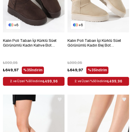
6
6
Kalın Poli Taban İçi Kürklü Süet
Kalın Poli Taban İçi Kürklü Süet
Görünümlü Kadın Kahve Bot
Görünümlü Kadın Bej Bot
TBMHH005
TBMHH005
₺999,95
₺999,95
₺649,97
%35
İndirim
₺649,97
%35
İndirim
₺499,96
₺499,96
2. ve Üzeri %50 İndirim
2. ve Üzeri %50 İndirim