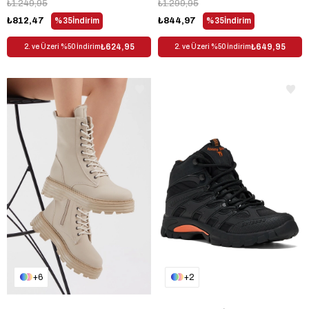
₺1.249,95
₺1.299,95
₺812,47
%35
İndirim
₺844,97
%35
İndirim
₺624,95
₺649,95
2. ve Üzeri %50 İndirim
2. ve Üzeri %50 İndirim
6
2