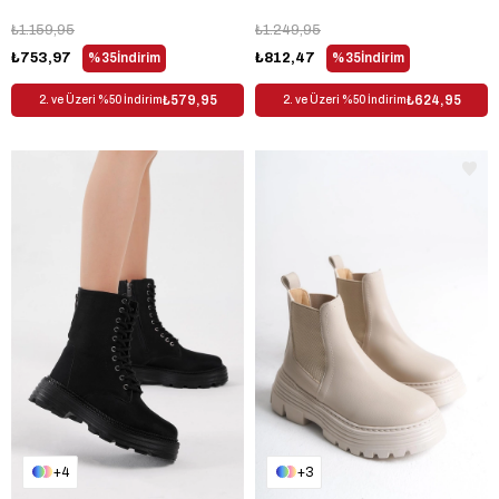
₺1.159,95
₺1.249,95
₺753,97
%35
İndirim
₺812,47
%35
İndirim
₺579,95
₺624,95
2. ve Üzeri %50 İndirim
2. ve Üzeri %50 İndirim
4
3