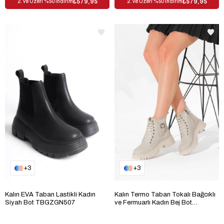
₺579,95
₺579,95
2. ve Üzeri %50 İndirim
2. ve Üzeri %50 İndirim
3
3
Kalın EVA Taban Lastikli Kadın
Kalın Termo Taban Tokalı Bağcıklı
Siyah Bot TBGZGN507
ve Fermuarlı Kadın Bej Bot
TBFZLCMC090