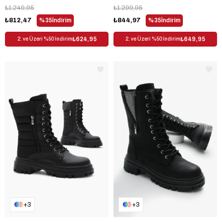
₺1.249,95
₺1.299,95
₺812,47
%35
İndirim
₺844,97
%35
İndirim
₺624,95
₺649,95
2. ve Üzeri %50 İndirim
2. ve Üzeri %50 İndirim
3
3