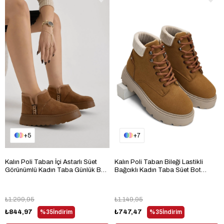
5
7
Kalın Poli Taban İçi Astarlı Süet
Kalın Poli Taban Bileği Lastikli
Görünümlü Kadın Taba Günlük Bot
Bağcıklı Kadın Taba Süet Bot
TBPRF005
TBHC504
₺1.299,95
₺1.149,95
₺844,97
%35
İndirim
₺747,47
%35
İndirim