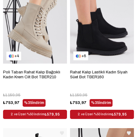
4
6
Poli Taban Rahat Kalıp Bağcıklı
Rahat Kalıp Lastikli Kadın Siyah
Kadın Krem Cilt Bot TBER210
Süet Bot TBER160
₺1.159,95
₺1.159,95
₺753,97
%35
İndirim
₺753,97
%35
İndirim
₺579,95
₺579,95
2. ve Üzeri %50 İndirim
2. ve Üzeri %50 İndirim