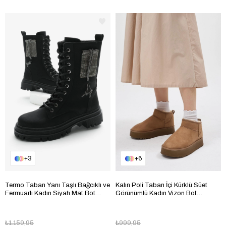
3
6
Termo Taban Yanı Taşlı Bağcıklı ve
Kalın Poli Taban İçi Kürklü Süet
Fermuarlı Kadın Siyah Mat Bot
Görünümlü Kadın Vizon Bot
TBLDY5003
TBMHH005
₺1.159,95
₺999,95