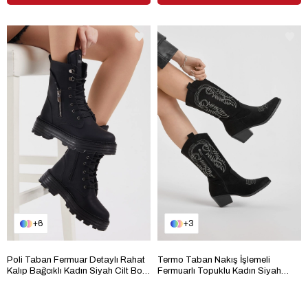
6
3
Poli Taban Fermuar Detaylı Rahat
Termo Taban Nakış İşlemeli
Kalıp Bağcıklı Kadın Siyah Cilt Bot
Fermuarlı Topuklu Kadın Siyah
TBER200
Süet Western Kovboy Bot
TBFZLCMC135