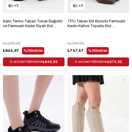
3
3
Kalın Termo Taban Tokalı Bağcıklı
TPU Taban Küt Burunlu Fermuarlı
ve Fermuarlı Kadın Siyah Bot
Kadın Kahve Topuklu Bot
TBFZLCMC090
TBFZLCMC080
₺1.299,95
₺1.149,95
₺844,97
%35
İndirim
₺747,47
%35
İndirim
₺649,95
₺574,95
2. ve Üzeri %50 İndirim
2. ve Üzeri %50 İndirim