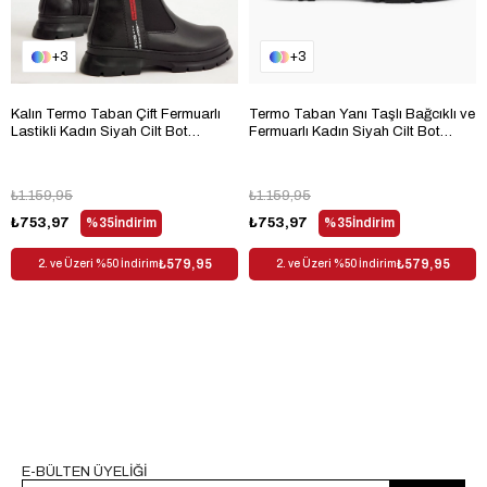
3
3
Kalın Termo Taban Çift Fermuarlı
Termo Taban Yanı Taşlı Bağcıklı ve
Lastikli Kadın Siyah Cilt Bot
Fermuarlı Kadın Siyah Cilt Bot
TBACR86
TBLDY5003
₺1.159,95
₺1.159,95
₺753,97
%35
İndirim
₺753,97
%35
İndirim
₺579,95
₺579,95
2. ve Üzeri %50 İndirim
2. ve Üzeri %50 İndirim
E-BÜLTEN ÜYELİĞİ