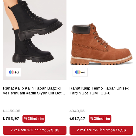
6
4
Rahat Kalıp Kalın Taban Bağcıklı
Rahat Kalıp Termo Taban Unisex
ve Fermuarlı Kadın Siyah Cilt Bot
Tarçın Bot TBMTCB-0
TBER170
₺1.159,95
₺949,95
₺753,97
%35
İndirim
₺617,47
%35
İndirim
₺579,95
₺474,96
2. ve Üzeri %50 İndirim
2. ve Üzeri %50 İndirim