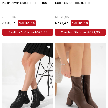
Kadın Siyah Süet Bot TBER190
Kadın Siyah Topuklu Bot
TBFZLCMC080
₺1.159,95
₺1.149,95
₺753,97
%35
İndirim
₺747,47
%35
İndirim
₺579,95
₺574,95
2. ve Üzeri %50 İndirim
2. ve Üzeri %50 İndirim