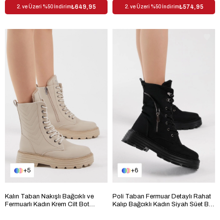
₺649,95
₺574,95
2. ve Üzeri %50 İndirim
2. ve Üzeri %50 İndirim
5
6
Kalın Taban Nakışlı Bağcıklı ve
Poli Taban Fermuar Detaylı Rahat
Fermuarlı Kadın Krem Cilt Bot
Kalıp Bağcıklı Kadın Siyah Süet Bot
TBER130
TBER200