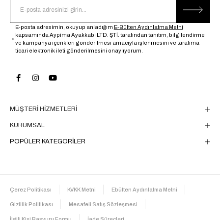
E-posta adresimin, okuyup anladığım
E-Bülten Aydınlatma Metni
kapsamında Aypima Ayakkabı LTD. ŞTİ. tarafından tanıtım, bilgilendirme
ve kampanya içerikleri gönderilmesi amacıyla işlenmesini ve tarafıma
ticari elektronik ileti gönderilmesini onaylıyorum.
MÜŞTERİ HİZMETLERİ
KURUMSAL
POPÜLER KATEGORİLER
Çerez Politikası
KVKK Metni
Ebülten Aydınlatma Metni
Gizlilik Politikası
Mesafeli Satış Sözleşmesi
İlgili Kişi Başvuru Formu
İade Süreçleri