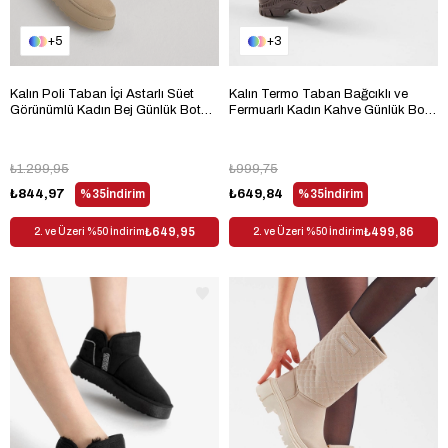
5
3
Kalın Poli Taban İçi Astarlı Süet
Kalın Termo Taban Bağcıklı ve
Görünümlü Kadın Bej Günlük Bot
Fermuarlı Kadın Kahve Günlük Bot
TBPRF005
TBRDS035
₺1.299,95
₺999,75
₺844,97
%35
İndirim
₺649,84
%35
İndirim
₺649,95
₺499,86
2. ve Üzeri %50 İndirim
2. ve Üzeri %50 İndirim