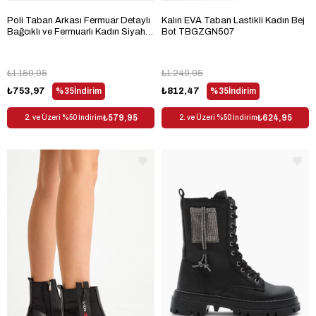
Poli Taban Arkası Fermuar Detaylı
Kalın EVA Taban Lastikli Kadın Bej
Bağcıklı ve Fermuarlı Kadın Siyah
Bot TBGZGN507
Süet Bot TBER185
₺1.159,95
₺1.249,95
₺753,97
%35
İndirim
₺812,47
%35
İndirim
₺579,95
₺624,95
2. ve Üzeri %50 İndirim
2. ve Üzeri %50 İndirim