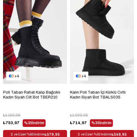
4
4
Poli Taban Rahat Kalıp Bağcıklı
Kalın Poli Taban İçi Kürklü Cırtlı
Kadın Siyah Cilt Bot TBER210
Kadın Siyah Bot TBALS035
₺1.159,95
₺1.099,95
₺753,97
%35
İndirim
₺714,97
%35
İndirim
₺579,95
₺549,95
2. ve Üzeri %50 İndirim
2. ve Üzeri %50 İndirim