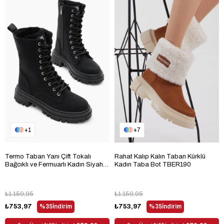
1
7
Termo Taban Yanı Çift Tokalı
Rahat Kalıp Kalın Taban Kürklü
Bağcıklı ve Fermuarlı Kadın Siyah
Kadın Taba Bot TBER190
Mat Bot TBLDY5006
₺1.159,95
₺1.159,95
₺753,97
%35
İndirim
₺753,97
%35
İndirim