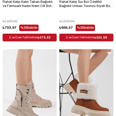
Rahat Kalıp Kalın Taban Bağcıklı
Rahat Kalıp Suı İtici Özellikli
ve Fermuarlı Kadın Krem Cilt Bot
Bağcıklı Unisex Turuncu Siyah Bot
TBER170
TBKAU10
₺1.159,95
₺1.009,95
₺753,97
%35
İndirim
₺656,47
%35
İndirim
₺579,95
₺504,96
2. ve Üzeri %50 İndirim
2. ve Üzeri %50 İndirim