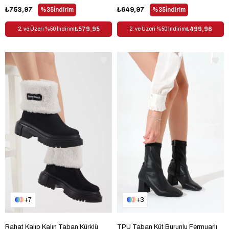
₺753,97
%35
İndirim
₺649,97
%35
İndirim
₺579,95
₺499,96
2. ve Üzeri %50 İndirim
2. ve Üzeri %50 İndirim
7
3
Rahat Kalıp Kalın Taban Kürklü
TPU Taban Küt Burunlu Fermuarlı