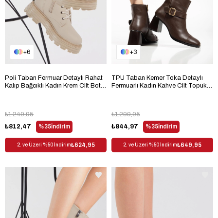
6
3
Poli Taban Fermuar Detaylı Rahat
TPU Taban Kemer Toka Detaylı
Kalıp Bağcıklı Kadın Krem Cilt Bot
Fermuarlı Kadın Kahve Cilt Topuklu
TBER200
Bot TBMR0162
₺1.249,95
₺1.299,95
₺812,47
%35
İndirim
₺844,97
%35
İndirim
₺624,95
₺649,95
2. ve Üzeri %50 İndirim
2. ve Üzeri %50 İndirim