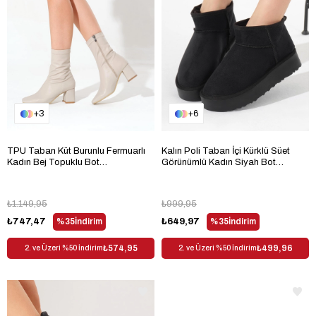
3
6
TPU Taban Küt Burunlu Fermuarlı
Kalın Poli Taban İçi Kürklü Süet
Kadın Bej Topuklu Bot
Görünümlü Kadın Siyah Bot
TBFZLCMC080
TBMHH005
₺1.149,95
₺999,95
₺747,47
%35
İndirim
₺649,97
%35
İndirim
₺574,95
₺499,96
2. ve Üzeri %50 İndirim
2. ve Üzeri %50 İndirim