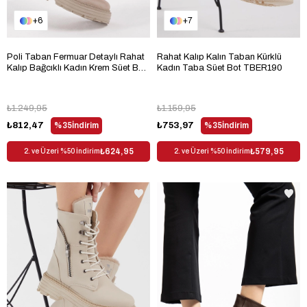
6
7
Poli Taban Fermuar Detaylı Rahat
Rahat Kalıp Kalın Taban Kürklü
Kalıp Bağcıklı Kadın Krem Süet Bot
Kadın Taba Süet Bot TBER190
TBER200
₺1.249,95
₺1.159,95
₺812,47
%35
İndirim
₺753,97
%35
İndirim
₺624,95
₺579,95
2. ve Üzeri %50 İndirim
2. ve Üzeri %50 İndirim