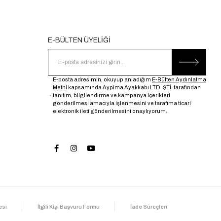
E-BÜLTEN ÜYELİĞİ
E-posta adresimin, okuyup anladığım
E-Bülten Aydınlatma
Metni
kapsamında Aypima Ayakkabı LTD. ŞTİ. tarafından
tanıtım, bilgilendirme ve kampanya içerikleri
gönderilmesi amacıyla işlenmesini ve tarafıma ticari
elektronik ileti gönderilmesini onaylıyorum.
esi
İlgili Kişi Başvuru Formu
İade Süreçleri