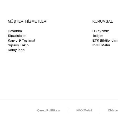
MÜŞTERİ HİZMETLERİ
KURUMSAL
Hesabım
Hikayemiz
Siparişlerim
İletişim
Kargo & Teslimat
ETK Bilgilendir
Sipariş Takip
KVKK Metni
Kolay İade
Çerez Politikası
KVKK Metni
Ebülte