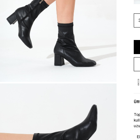
ÜR
Top
kul
uzu
E