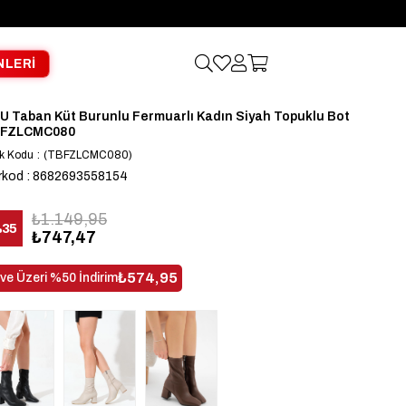
NLERİ
U Taban Küt Burunlu Fermuarlı Kadın Siyah Topuklu Bot
FZLCMC080
k Kodu
(TBFZLCMC080)
rkod
:
8682693558154
₺1.149,95
%
35
₺747,47
dirim
₺574,95
 ve Üzeri %50 İndirim