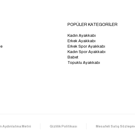
POPÜLER KATEGORİLER
Kadın Ayakkabı
Erkek Ayakkabı
me
Erkek Spor Ayakkabı
Kadın Spor Ayakkabı
Babet
Topuklu Ayakkabı
n Aydınlatma Metni
Gizlilik Politikası
Mesafeli Satış Sözleşm