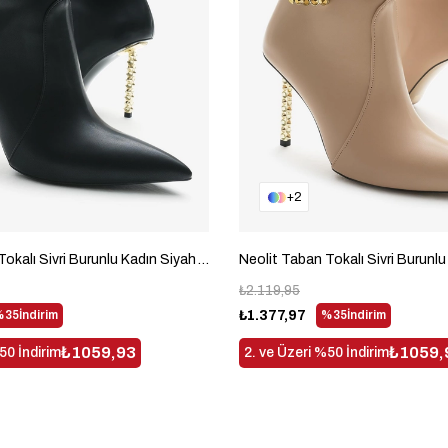
2
Neolit Taban Tokalı Sivri Burunlu Kadın Siyah Yüksek Topuklu Bot TBDDD1310
₺2.119,95
%35
İndirim
₺1.377,97
%35
İndirim
₺1059,93
₺1059,
50 İndirim
2. ve Üzeri %50 İndirim