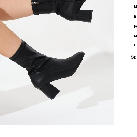
M
B
P
M
Ü
K
ÖD
O
K
T
S
İ
Y
A
T