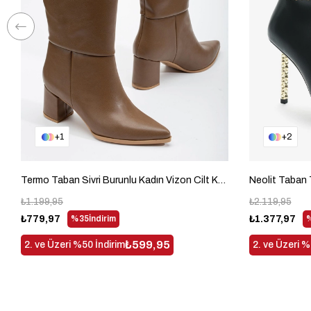
1
2
Termo Taban Sivri Burunlu Kadın Vizon Cilt Kalın Topuklu Çizme TBACR3541
₺1.199,95
₺2.119,95
₺779,97
%35
İndirim
₺1.377,97
₺599,95
2. ve Üzeri %50 İndirim
2. ve Üzeri %