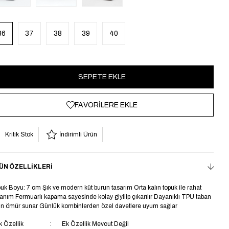
36
37
38
39
40
FAVORILERE EKLE
Kritik Stok
İndirimli Ürün
ÜN ÖZELLIKLERI
uk Boyu: 7 cm Şık ve modern küt burun tasarım Orta kalın topuk ile rahat
lanım Fermuarlı kapama sayesinde kolay giyilip çıkarılır Dayanıklı TPU taban
n ömür sunar Günlük kombinlerden özel davetlere uyum sağlar
k Özellik
Ek Özellik Mevcut Değil