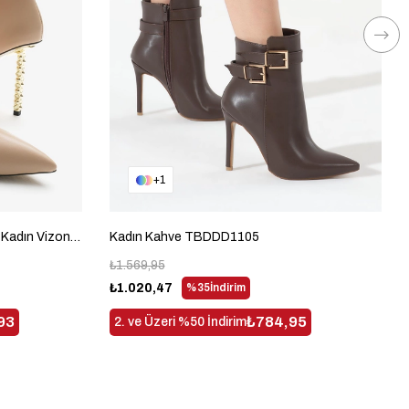
1
Neolit Taban Tokalı Sivri Burunlu Kadın Vizon Yüksek Topuklu Bot TBDDD1310
Kadın Kahve TBDDD1105
₺1.569,95
₺1.020,47
%35
İndirim
93
₺784,95
2. ve Üzeri %50 İndirim