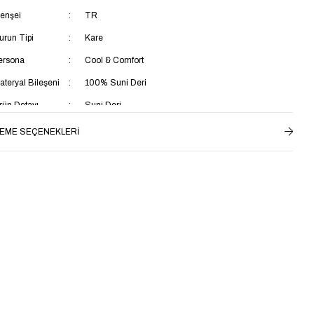
enşei
TR
urun Tipi
Kare
ersona
Cool & Comfort
ateryal Bileşeni
100% Suni Deri
rün Detayı
Suni Deri
alıp
Regular
EME SEÇENEKLERI
rtam
Casual
umaş Teknolojisi
Rüzgara Dayanlıklı
aban Materyali
TPU
aya Materyali
Suni Deri
ç Taban Materyali
Tekstil
aş Grubu
Yetişkin
star Materyali
Tekstil
opuk Boyu
Orta Topuklu (5-9 cm)