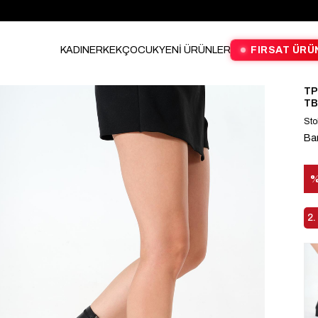
KADIN
ERKEK
ÇOCUK
YENİ ÜRÜNLER
FIRSAT ÜRÜ
TP
TB
Sto
Ba
İn
2.