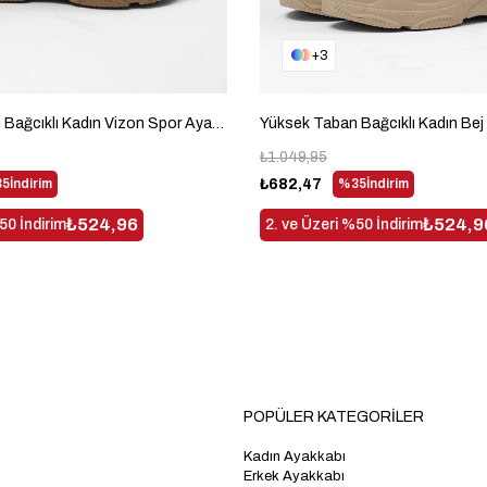
3
Yüksek Taban Bağcıklı Kadın Vizon Spor Ayakkabı BLS-Q-1
₺1.049,95
5
İndirim
₺682,47
%35
İndirim
₺524,96
₺524,9
50 İndirim
2. ve Üzeri %50 İndirim
POPÜLER KATEGORİLER
Kadın Ayakkabı
Erkek Ayakkabı