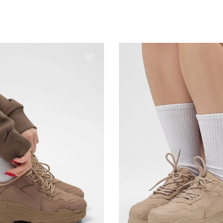
T
K
T
K
D
D
S
C