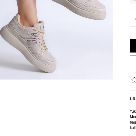
ÜR
Yük
Mod
bağ
kul