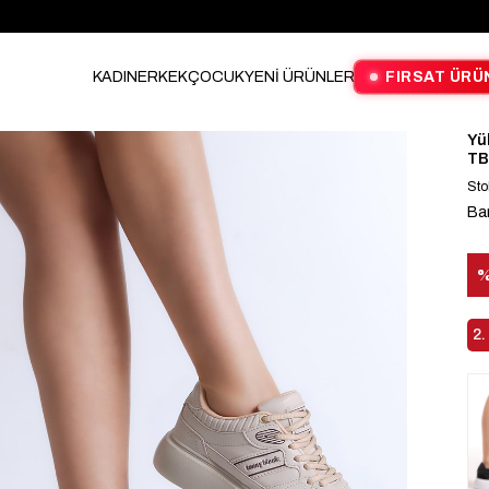
KADIN
ERKEK
ÇOCUK
YENİ ÜRÜNLER
FIRSAT ÜRÜ
Yü
TB
Sto
Ba
İn
2.