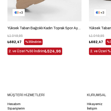
3
3
Yüksek Taban Bağcıklı Kadın Toprak Spor Ayakkabı BLS-Q-1
₺1.049,95
₺1.049,95
₺682,47
%35
İndirim
₺682,47
%3
₺524,96
2. ve Üzeri %50 İndirim
2. ve Üzeri %
MÜŞTERİ HİZMETLERİ
KURUMSAL
Hesabım
Hikayemiz
Siparişlerim
İletişim