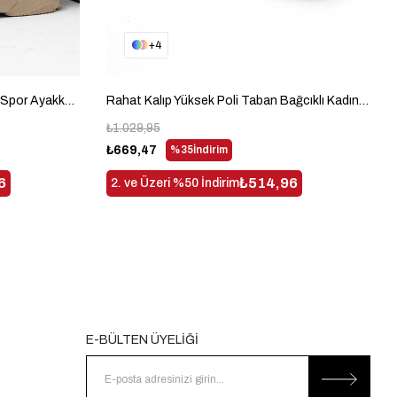
4
Yüksek Taban Bağcıklı Kadın Bej Spor Ayakkabı BLS-Q-1
Rahat Kalıp Yüksek Poli Taban Bağcıklı Kadın Beyaz Yeşil Spor Ayakkabı TBA130
₺1.029,95
₺669,47
%35
İndirim
6
₺514,96
2. ve Üzeri %50 İndirim
E-BÜLTEN ÜYELİĞİ