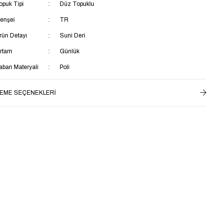
opuk Tipi
Düz Topuklu
enşei
TR
rün Detayı
Suni Deri
rtam
Günlük
aban Materyali
Poli
aya Materyali
Suni Deri
EME SEÇENEKLERI
ç Taban Materyali
Tekstil
k Özellik
Ek Özellik Mevcut Değil
star Materyali
Tekstil
opuk Boyu
Kısa Topuklu (1-4 cm)
aban Tipi
Kaydırmaz Taban
aş Grubu
Yetişkin
ağlama Şekli
Bağcıklı
ateryal
Suni Deri