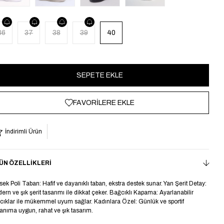
36
37
38
39
40
FAVORILERE EKLE
İndirimli Ürün
ÜN ÖZELLIKLERI
sek Poli Taban: Hafif ve dayanıklı taban, ekstra destek sunar. Yan Şerit Detay:
ern ve şık şerit tasarımı ile dikkat çeker. Bağcıklı Kapama: Ayarlanabilir
cıklar ile mükemmel uyum sağlar. Kadınlara Özel: Günlük ve sportif
lanıma uygun, rahat ve şık tasarım.