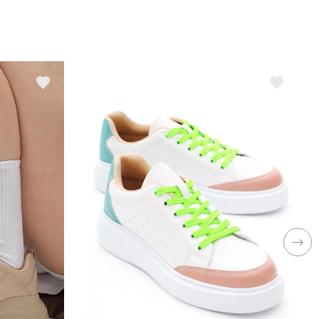
aban Teknolojisi
Poliüretan Taban
umaş Tipi
Suni Deri
rendyol
Evet
ullanım Alanı
Günlük
ış Materyal
Suni Deri
esen
Şeritli
ezon
Her Sezon
insiyet
Kadın