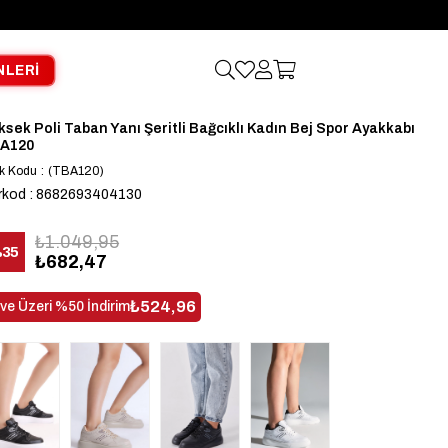
NLERİ
ksek Poli Taban Yanı Şeritli Bağcıklı Kadın Bej Spor Ayakkabı
A120
k Kodu
(TBA120)
rkod
:
8682693404130
₺1.049,95
%
35
₺682,47
dirim
₺524,96
 ve Üzeri %50 İndirim