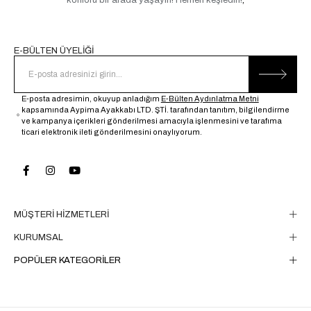
E-BÜLTEN ÜYELİĞİ
E-posta adresimin, okuyup anladığım
E-Bülten Aydınlatma Metni
kapsamında Aypima Ayakkabı LTD. ŞTİ. tarafından tanıtım, bilgilendirme
ve kampanya içerikleri gönderilmesi amacıyla işlenmesini ve tarafıma
ticari elektronik ileti gönderilmesini onaylıyorum.
MÜŞTERİ HİZMETLERİ
KURUMSAL
POPÜLER KATEGORİLER