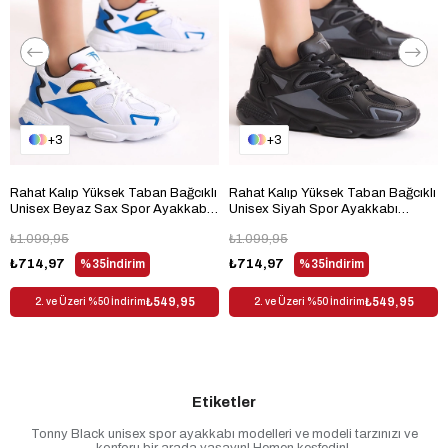
3
3
Rahat Kalıp Yüksek Taban Bağcıklı
Rahat Kalıp Yüksek Taban Bağcıklı
Unisex Beyaz Sax Spor Ayakkabı
Unisex Siyah Spor Ayakkabı
TB252-0
TB252-0
₺1.099,95
₺1.099,95
₺714,97
%35
İndirim
₺714,97
%35
İndirim
₺549,95
₺549,95
2. ve Üzeri %50 İndirim
2. ve Üzeri %50 İndirim
Etiketler
Tonny Black unisex spor ayakkabı modelleri ve modeli tarzınızı ve
konforu bir arada yaşayın! Hemen keşfedin!
,