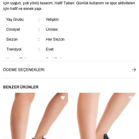
için uygun, çok yönlü tasarım. Hafif Taban: Günlük kullanım ve spor aktiviteleri
için hafif ve esnek yapı.
Yaş Grubu
Yetişkin
Cinsiyet
Unisex
Sezon
Her Sezon
Trendyol
Evet
Kumaş Tipi
Suni Deri
Materyal
Tekstil
ÖDEME SEÇENEKLERI
Topuk Tipi
Düz Topuklu
BENZER ÜRÜNLER
Taban Tipi
Kaydırmaz Taban
Topuk Boyu
Kısa Topuklu (1-4 cm)
Menşei
TR