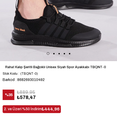
Rahat Kalıp Şeritli Bağcıklı Unisex Siyah Spor Ayakkabı TBQNT-0
Stok Kodu
(TBQNT-0)
Barkod
:
8682693010492
₺889,95
%
35
₺578,47
İndirim
₺444,96
2. ve Üzeri %50 İndirim