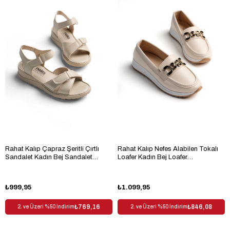
Rahat Kalıp Çapraz Şeritli Çırtlı
Rahat Kalıp Nefes Alabilen Tokalı
Sandalet Kadın Bej Sandalet
Loafer Kadın Bej Loafer
TBKMK090
TBHSNCMC1950
₺999,95
₺1.099,95
₺769,16
₺846,08
2. ve Üzeri %50 İndirim
2. ve Üzeri %50 İndirim