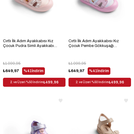
Cırtlı İlk Adım Ayakkabısı Kız
Cırtlı İlk Adım Ayakkabısı Kız
Çocuk Pudra Simli Ayakkabı
Çocuk Pembe Gökkuşağı
TBARZ1115
Ayakkabı TBARZ1115
₺1.099,95
₺1.099,95
₺649,97
%41
İndirim
₺649,97
%41
İndirim
₺499,96
₺499,96
2. ve Üzeri %50 İndirim
2. ve Üzeri %50 İndirim