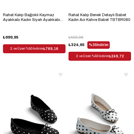
Rahat Kalıp Bağcıklı Kaymaz
Rahat Kalıp Benek Detaylı Babet
Ayakkabı Kadın Siyah Ayakkabı
Kadın Acı Kahve Babet TBTBR080
TBKMK110
₺999,95
₺499,95
₺324,65
%35
İndirim
₺769,16
2. ve Üzeri %50 İndirim
₺249,72
2. ve Üzeri %50 İndirim