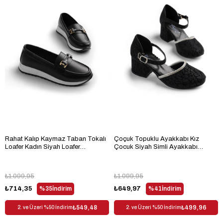
Rahat Kalıp Kaymaz Taban Tokalı
Çoçuk Topuklu Ayakkabı Kız
Loafer Kadın Siyah Loafer
Çocuk Siyah Simli Ayakkabı
TBHSNCMC1955
TBARZ1080
₺1.099,95
₺1.099,95
₺714,35
%35
İndirim
₺649,97
%41
İndirim
₺549,48
₺499,96
2. ve Üzeri %50 İndirim
2. ve Üzeri %50 İndirim