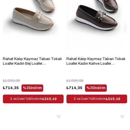
Rahat Kalıp Kaymaz Taban Tokalı
Rahat Kalıp Kaymaz Taban Tokalı
Loafer Kadın Bej Loafer
Loafer Kadın Kahve Loafer
TBHSNCMC1955
TBHSNCMC1955
₺1.099,95
₺1.099,95
₺714,35
%35
İndirim
₺714,35
%35
İndirim
₺549,48
₺549,48
2. ve Üzeri %50 İndirim
2. ve Üzeri %50 İndirim