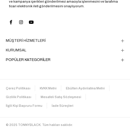
ve kampanya içerikleri gönderilmesi amacıyla işlenmesini ve tarafıma
ticari elektronik ileti gönderilmesini onaylıyorum.
MÜŞTERİ HİZMETLERİ
KURUMSAL
POPÜLER KATEGORİLER
Çerez Politikası
KVKK Metni
Ebülten Aydınlatma Metni
Gizlilik Politikası
Mesafeli Satış Sözleşmesi
İlgili Kişi Başvuru Formu
İade Süreçleri
© 2025 TONNYBLACK. Tüm hakları saklıdır.