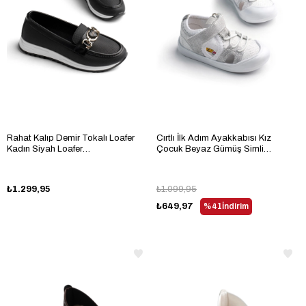
Rahat Kalıp Demir Tokalı Loafer
Cırtlı İlk Adım Ayakkabısı Kız
Kadın Siyah Loafer
Çocuk Beyaz Gümüş Simli
TBHSNCMC1935
Ayakkabı TBARZ1115
₺1.299,95
₺1.099,95
₺649,97
%41
İndirim