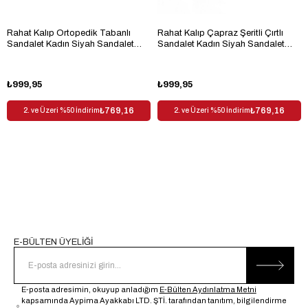
Rahat Kalıp Ortopedik Tabanlı
Rahat Kalıp Çapraz Şeritli Çırtlı
Sandalet Kadın Siyah Sandalet
Sandalet Kadın Siyah Sandalet
TBKMK120
TBKMK090
₺999,95
₺999,95
₺769,16
₺769,16
2. ve Üzeri %50 İndirim
2. ve Üzeri %50 İndirim
E-BÜLTEN ÜYELİĞİ
E-posta adresimin, okuyup anladığım
E-Bülten Aydınlatma Metni
kapsamında Aypima Ayakkabı LTD. ŞTİ. tarafından tanıtım, bilgilendirme