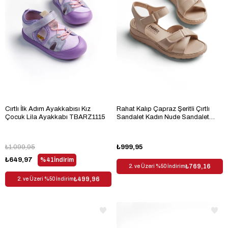
Cırtlı İlk Adım Ayakkabısı Kız
Rahat Kalıp Çapraz Şeritli Çırtlı
Çocuk Lila Ayakkabı TBARZ1115
Sandalet Kadın Nude Sandalet
TBKMK090
₺1.099,95
₺999,95
₺649,97
%41
İndirim
₺769,16
2. ve Üzeri %50 İndirim
₺499,96
2. ve Üzeri %50 İndirim