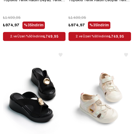
Topuklu Terlik Kadın Beyaz Terlik
Topuklu Terlik Kadın Leopar Terlik
TBKCLDL54
TBKCLDL54
₺1.499,95
₺1.499,95
₺974,97
%35
İndirim
₺974,97
%35
İndirim
₺749,95
₺749,95
2. ve Üzeri %50 İndirim
2. ve Üzeri %50 İndirim