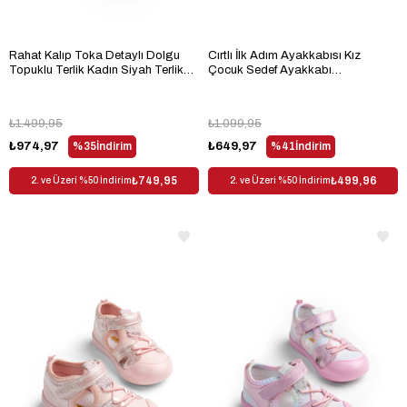
Rahat Kalıp Toka Detaylı Dolgu
Cırtlı İlk Adım Ayakkabısı Kız
Topuklu Terlik Kadın Siyah Terlik
Çocuk Sedef Ayakkabı
TBKCLDL54
TBARZ1115
₺1.499,95
₺1.099,95
₺974,97
%35
İndirim
₺649,97
%41
İndirim
₺749,95
₺499,96
2. ve Üzeri %50 İndirim
2. ve Üzeri %50 İndirim