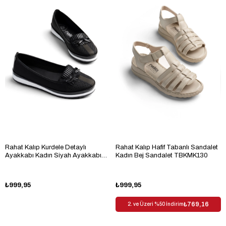
Rahat Kalıp Kurdele Detaylı
Rahat Kalıp Hafif Tabanlı Sandalet
Ayakkabı Kadın Siyah Ayakkabı
Kadın Bej Sandalet TBKMK130
TBKMK080
₺999,95
₺999,95
₺769,16
2. ve Üzeri %50 İndirim