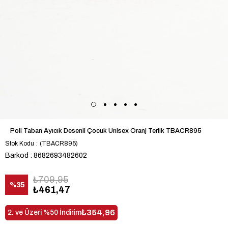
Poli Taban Ayıcık Desenli Çocuk Unisex Oranj Terlik TBACR895
Stok Kodu
(TBACR895)
Barkod
:
8682693482602
₺709,95
%
35
₺461,47
İndirim
₺354,96
2. ve Üzeri %50 İndirim