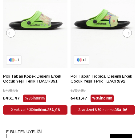
Topuk Tipi
Düz Topuklu
Bağlama Şekli
Bağcıksız
Materyal
Tekstil
Trendyol
Evet
Desen
Desenli
Sezon
Yaz
1
1
Cinsiyet
Çocuk Unisex
Poli Taban Köpek Desenli Erkek
Poli Taban Tropical Desenli Erkek
Çocuk Yeşil Terlik TBACR891
Çocuk Yeşil Terlik TBACR892
₺709,95
₺709,95
₺461,47
%35
İndirim
₺461,47
%35
İndirim
₺354,96
₺354,96
2. ve Üzeri %50 İndirim
2. ve Üzeri %50 İndirim
E-BÜLTEN ÜYELİĞİ