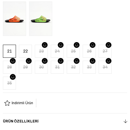
21
22
23
24
25
26
27
28
29
30
31
32
33
34
35
İndirimli Ürün
ÜRÜN ÖZELLIKLERI