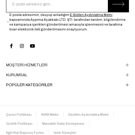
E-posta adresimin, okuyup anladığım
E-Bülten Aydınlatma Metni
kapsamında Aypima Ayakkabı LTD. ŞTİ. tarafından tanıtım, bilgilendirme
ve kampanya içerikleri gönderilmesi amacıyla işlenmesini ve tarafıma
ticari elektronik ileti gönderilmesini onaylıyorum.
MÜŞTERİ HİZMETLERİ
KURUMSAL
POPÜLER KATEGORİLER
Çerez Politikası
KVKK Metni
Ebülten Aydınlatma Metni
Gizlilik Politikası
Mesafeli Satış Sözleşmesi
İlgili Kişi Başvuru Formu
İade Süreçleri