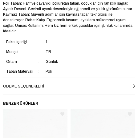
Poli Taban: Hafif ve dayanıklı poliüretan taban, çocuklar için rahatlık sağlar.
Ayıcık Deseni: Sevimli ayıcık desenleriyle eğlenceli ve şık bir görünüm sunar.
Kaymaz Taban: Güvenli adımlar için kaymaz taban teknolojisi ile
donatılmıştır. Rahat Kalıp: Ergonomik tasarım, ayaklara mükemmel uyum
sağlar. Unisex Kullanım: Hem kız hem erkek çocuklar için günlük kullanımda
idealdir.
Paket İçeriği
1
Menşei
TR
Ortam
Günlük
Taban Materyali
Poli
Saya Materyali
Tekstil
ÖDEME SEÇENEKLERI
İç Taban Materyali
Tekstil
Ek Özellik
Ek Özellik Mevcut Değil
BENZER ÜRÜNLER
Astar Materyali
Tekstil
Topuk Boyu
Kısa Topuklu (1-4 cm)
Yaş Grubu
Çocuk