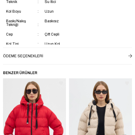
Teknik
Su İtici
Kol Boyu
Uzun
Baskı/Nakış
Baskısız
Tekniği
Cep
Çift Cepli
Kol Tipi
Uzun Kol
Dolgu Tekniği
Dolum
ÖDEME SEÇENEKLERI
Kemer/Kuşak
Kemersiz
Durumu
BENZER ÜRÜNLER
Dolgu Materyali
Hafif Elyaf
Kapama Şekli
Fermuarlı
Kalınlık
Kalın
Yaka Tipi
Kapüşonlu
Astar Durumu
Astarlı
Menşei
TR
Persona
Cool & Comfort