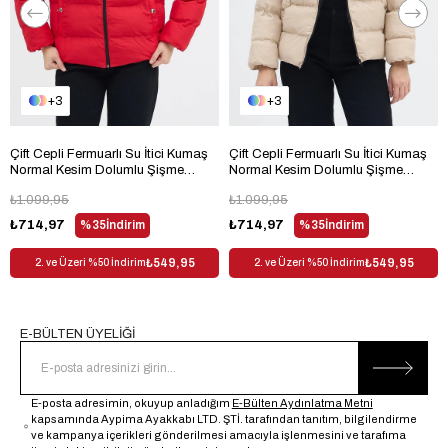
Koleksiyon
Design
Sürdürülebilirlik
Hayır
Detayı
3
3
Yaş Grubu
Yetişkin
Materyal Bileşeni
100% Polyester
Çift Cepli Fermuarlı Su İtici Kumaş
Çift Cepli Fermuarlı Su İtici Kumaş
Normal Kesim Dolumlu Şişme
Normal Kesim Dolumlu Şişme
Ürün Detayı
Astarlı
Kadın Kırmızı Mont TBMNT005
Kadın Krem Mont TBMNT005
₺1.099,95
₺1.099,95
Siluet
Şişme
₺714,97
%35
İndirim
₺714,97
%35
İndirim
Kalıp
Regular
₺549,95
₺549,95
2. ve Üzeri %50 İndirim
2. ve Üzeri %50 İndirim
Boy
Orta
Ortam
Günlük
Ek Özellik
Su İtici
E-BÜLTEN ÜYELİĞİ
Ürün Tipi
Dokuma
Materyal
Polyester
E-posta adresimin, okuyup anladığım
E-Bülten Aydınlatma Metni
kapsamında Aypima Ayakkabı LTD. ŞTİ. tarafından tanıtım, bilgilendirme
Kumaş Tipi
Dokuma
ve kampanya içerikleri gönderilmesi amacıyla işlenmesini ve tarafıma