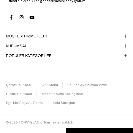
ticari elektronik ileti gönderilmesini onaylıyorum.
Trendyol
Evet
Dokuma Tipi
Micro
Desen
Düz
Sezon
Kış
MÜŞTERİ HİZMETLERİ
Cinsiyet
Kadın
KURUMSAL
POPÜLER KATEGORİLER
Çerez Politikası
KVKK Metni
Ebülten Aydınlatma Metni
Gizlilik Politikası
Mesafeli Satış Sözleşmesi
İlgili Kişi Başvuru Formu
İade Süreçleri
© 2025 TONNYBLACK. Tüm hakları saklıdır.