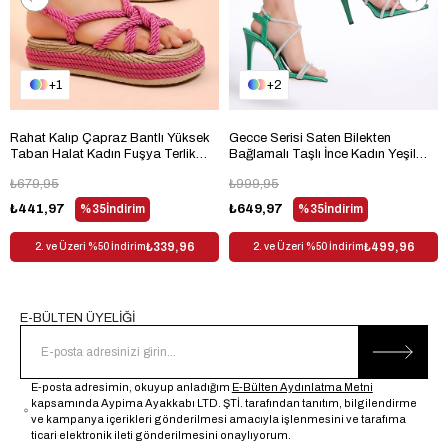
1
2
Rahat Kalıp Çapraz Bantlı Yüksek
Gecce Serisi Saten Bilekten
Taban Halat Kadın Fuşya Terlik
Bağlamalı Taşlı İnce Kadın Yeşil
TBHMTSRS040
Topuklu Ayakkabı
₺679,95
₺999,95
TBGECCEMDNZ991
₺441,97
%35
İndirim
₺649,97
%35
İndirim
₺339,96
₺499,96
2. ve Üzeri %50 İndirim
2. ve Üzeri %50 İndirim
E-BÜLTEN ÜYELİĞİ
E-posta adresimin, okuyup anladığım
E-Bülten Aydınlatma Metni
kapsamında Aypima Ayakkabı LTD. ŞTİ. tarafından tanıtım, bilgilendirme
ve kampanya içerikleri gönderilmesi amacıyla işlenmesini ve tarafıma
ticari elektronik ileti gönderilmesini onaylıyorum.