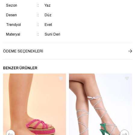
Sezon
Yaz
Desen
Düz
Trendyol
Evet
Materyal
Suni Deri
Bağlama Şekli
Bağcıksız
ÖDEME SEÇENEKLERI
Topuk Tipi
Düz Topuklu
Topuk Boyu
Kısa Topuklu (1-4 cm)
BENZER ÜRÜNLER
Astar Materyali
Suni Deri
Ek Özellik
Ek Özellik Mevcut Değil
İç Taban Materyali
Suni Deri
Saya Materyali
Suni Deri
Taban Materyali
Poli
Menşei
TR