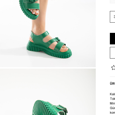
ÜR
Kal
Tok
Min
Gün
komb