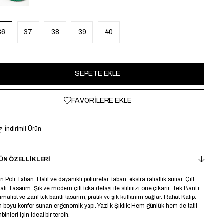
36
37
38
39
40
FAVORILERE EKLE
İndirimli Ürün
ÜN ÖZELLIKLERI
ın Poli Taban: Hafif ve dayanıklı poliüretan taban, ekstra rahatlık sunar. Çift
alı Tasarım: Şık ve modern çift toka detayı ile stilinizi öne çıkarır. Tek Bantlı:
imalist ve zarif tek bantlı tasarım, pratik ve şık kullanım sağlar. Rahat Kalıp:
 boyu konfor sunan ergonomik yapı. Yazlık Şıklık: Hem günlük hem de tatil
inleri için ideal bir tercih.