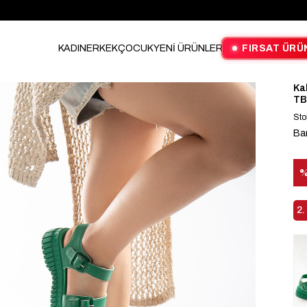
KADIN
ERKEK
ÇOCUK
YENİ ÜRÜNLER
FIRSAT ÜRÜ
Ka
TB
Sto
Ba
İn
2.