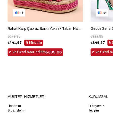
1
2
Rahat Kalıp Çapraz Bantlı Yüksek Taban Halat Kadın Fuşya Terlik TBHMTSRS040
₺679,95
₺999,95
₺441,97
%35
İndirim
₺649,97
%3
₺339,96
2. ve Üzeri %50 İndirim
2. ve Üzeri %
MÜŞTERİ HİZMETLERİ
KURUMSAL
Hesabım
Hikayemiz
Siparişlerim
İletişim