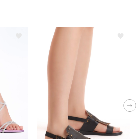
esen
Düz
ezon
Yaz
insiyet
Kadın