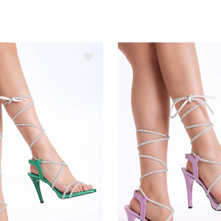
D
S
C