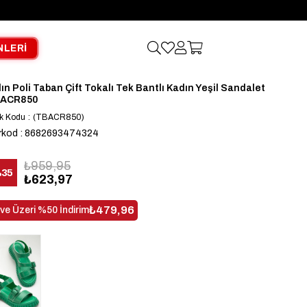
NLERİ
lın Poli Taban Çift Tokalı Tek Bantlı Kadın Yeşil Sandalet
ACR850
k Kodu
(TBACR850)
rkod
:
8682693474324
₺959,95
%
35
₺623,97
dirim
₺479,96
 ve Üzeri %50 İndirim