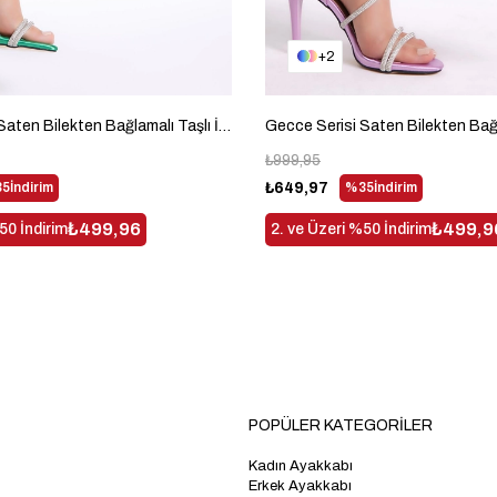
2
Gecce Serisi Saten Bilekten Bağlamalı Taşlı İnce Kadın Yeşil Topuklu Ayakkabı TBGECCEMDNZ991
₺999,95
5
İndirim
₺649,97
%35
İndirim
₺499,96
₺499,9
50 İndirim
2. ve Üzeri %50 İndirim
POPÜLER KATEGORİLER
Kadın Ayakkabı
Erkek Ayakkabı