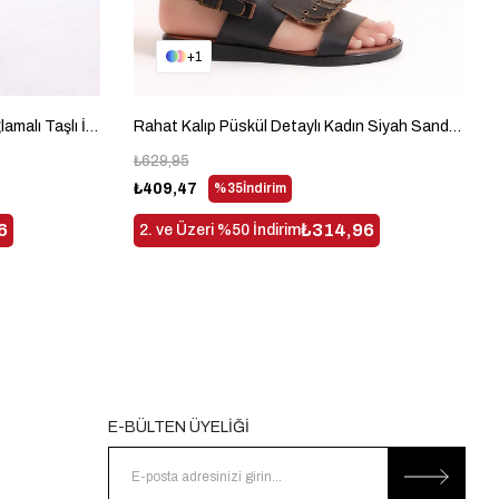
1
Gecce Serisi Saten Bilekten Bağlamalı Taşlı İnce Kadın Lila Topuklu Ayakkabı TBGECCEMDNZ991
Rahat Kalıp Püskül Detaylı Kadın Siyah Sandalet TBALCMRT836
₺629,95
₺409,47
%35
İndirim
6
₺314,96
2. ve Üzeri %50 İndirim
E-BÜLTEN ÜYELİĞİ