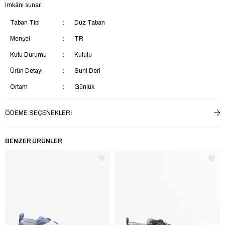
imkânı sunar.
Taban Tipi
Düz Taban
Menşei
TR
Kutu Durumu
Kutulu
Ürün Detayı
Suni Deri
Ortam
Günlük
Taban Materyali
EVA
ÖDEME SEÇENEKLERI
Saya Materyali
Suni Deri
İç Taban Materyali
Suni Deri
BENZER ÜRÜNLER
Ek Özellik
Su Geçirmez
Astar Materyali
Tekstil
Topuk Boyu
Kısa Topuklu (1-4 cm)
Yaş Grubu
Çocuk
Topuk Tipi
Düz Topuklu