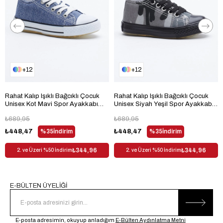
Bağlama Şekli
Cırt Bant + Bağcık
Materyal
Suni Deri
Kumaş Tipi
Suni Deri
Trendyol
Evet
12
12
Dış Materyal
Suni Deri
Desen
Baskılı
Rahat Kalıp Işıklı Bağcıklı Çocuk
Rahat Kalıp Işıklı Bağcıklı Çocuk
Sezon
Her Sezon
Unisex Kot Mavi Spor Ayakkabı
Unisex Siyah Yeşil Spor Ayakkabı
TB998-3
TB998-3
Cinsiyet
Çocuk Unisex
₺689,95
₺689,95
₺448,47
%35
İndirim
₺448,47
%35
İndirim
₺344,96
₺344,96
2. ve Üzeri %50 İndirim
2. ve Üzeri %50 İndirim
E-BÜLTEN ÜYELİĞİ
E-posta adresimin, okuyup anladığım
E-Bülten Aydınlatma Metni