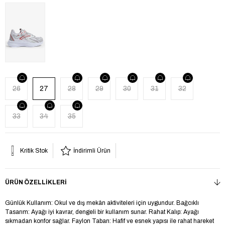
26
27
28
29
30
31
32
33
34
35
Kritik Stok
İndirimli Ürün
ÜRÜN ÖZELLIKLERI
Günlük Kullanım: Okul ve dış mekân aktiviteleri için uygundur. Bağcıklı
Tasarım: Ayağı iyi kavrar, dengeli bir kullanım sunar. Rahat Kalıp: Ayağı
sıkmadan konfor sağlar. Faylon Taban: Hafif ve esnek yapısı ile rahat hareket