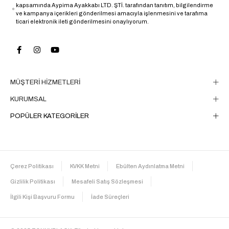
kapsamında Aypima Ayakkabı LTD. ŞTİ. tarafından tanıtım, bilgilendirme
ve kampanya içerikleri gönderilmesi amacıyla işlenmesini ve tarafıma
ticari elektronik ileti gönderilmesini onaylıyorum.
MÜŞTERİ HİZMETLERİ
KURUMSAL
POPÜLER KATEGORİLER
Çerez Politikası
KVKK Metni
Ebülten Aydınlatma Metni
Gizlilik Politikası
Mesafeli Satış Sözleşmesi
İlgili Kişi Başvuru Formu
İade Süreçleri