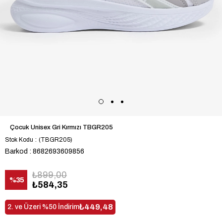
Çocuk Unisex Gri Kırmızı TBGR205
Stok Kodu
(TBGR205)
Barkod
:
8682693609856
₺899,00
%
35
₺584,35
İndirim
₺449,48
2. ve Üzeri %50 İndirim