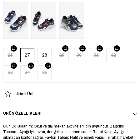
26
27
28
29
30
31
32
33
34
35
İndirimli Ürün
ÜRÜN ÖZELLIKLERI
Günlük Kullanım: Okul ve dış mekân aktiviteleri için uygundur. Bağcıklı
Tasarım: Ayağı iyi kavrar, dengeli bir kullanım sunar. Rahat Kalıp: Ayağı
sıkmadan konfor sağlar. Faylon Taban: Hafif ve esnek yapısı ile rahat hareket