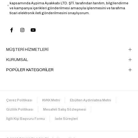
kapsamında Aypima Ayakkabı LTD. ŞTİ. tarafından tanıtım, bilgilendirme
ve kampanya içerikleri gönderilmesi amacıyla işlenmesini ve tarafıma
ticari elektronik ileti gönderilmesini onaylıyorum.
MÜŞTERİ HİZMETLERİ
KURUMSAL
POPÜLER KATEGORİLER
Çerez Politikası
KVKK Metni
Ebülten Aydınlatma Metni
Gizlilik Politikası
Mesafeli Satış Sözleşmesi
İlgili Kişi Başvuru Formu
İade Süreçleri