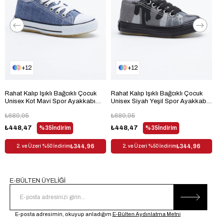
Bağlama Şekli
Cırt Bant + Bağcık
Materyal
Suni Deri
Kumaş Tipi
Suni Deri
Trendyol
Evet
12
12
Dış Materyal
Suni Deri
Desen
Baskılı
Rahat Kalıp Işıklı Bağcıklı Çocuk
Rahat Kalıp Işıklı Bağcıklı Çocuk
Sezon
Her Sezon
Unisex Kot Mavi Spor Ayakkabı
Unisex Siyah Yeşil Spor Ayakkabı
TB998-3
TB998-3
Cinsiyet
Çocuk Unisex
₺689,95
₺689,95
₺448,47
%35
İndirim
₺448,47
%35
İndirim
₺344,96
₺344,96
2. ve Üzeri %50 İndirim
2. ve Üzeri %50 İndirim
E-BÜLTEN ÜYELİĞİ
E-posta adresimin, okuyup anladığım
E-Bülten Aydınlatma Metni