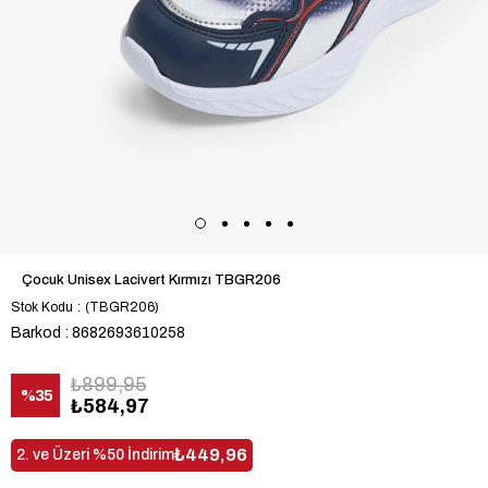
Çocuk Unisex Lacivert Kırmızı TBGR206
Stok Kodu
(TBGR206)
Barkod
:
8682693610258
₺899,95
%
35
₺584,97
İndirim
₺449,96
2. ve Üzeri %50 İndirim