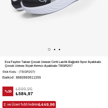
Eva Faylon Taban Çocuk Unısex Cırtlı Lastik Bağcıklı Spor Ayakkabı
Çocuk Unisex Siyah Kırmızı Ayakkabı TBGR207
Stok Kodu
(TBGR207)
Barkod
:
8682693611255
₺899,95
%
35
₺584,97
İndirim
₺449,96
2. ve Üzeri %50 İndirim