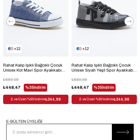
Bağlama Şekli
Cırt Bant + Bağcık
Materyal
Suni Deri
Kumaş Tipi
Suni Deri
Trendyol
Evet
12
12
Dış Materyal
Suni Deri
Desen
Baskılı
Rahat Kalıp Işıklı Bağcıklı Çocuk
Rahat Kalıp Işıklı Bağcıklı Çocuk
Sezon
Her Sezon
Unisex Kot Mavi Spor Ayakkabı
Unisex Siyah Yeşil Spor Ayakkabı
TB998-3
TB998-3
Cinsiyet
Çocuk Unisex
₺689,95
₺689,95
₺448,47
%35
İndirim
₺448,47
%35
İndirim
₺344,96
₺344,96
2. ve Üzeri %50 İndirim
2. ve Üzeri %50 İndirim
E-BÜLTEN ÜYELİĞİ