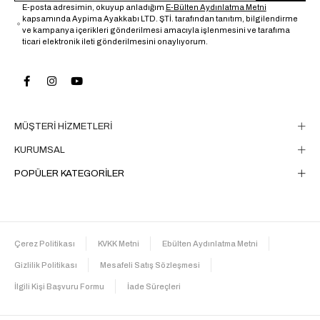
E-posta adresimin, okuyup anladığım
E-Bülten Aydınlatma Metni
kapsamında Aypima Ayakkabı LTD. ŞTİ. tarafından tanıtım, bilgilendirme
ve kampanya içerikleri gönderilmesi amacıyla işlenmesini ve tarafıma
ticari elektronik ileti gönderilmesini onaylıyorum.
MÜŞTERİ HİZMETLERİ
KURUMSAL
POPÜLER KATEGORİLER
Çerez Politikası
KVKK Metni
Ebülten Aydınlatma Metni
Gizlilik Politikası
Mesafeli Satış Sözleşmesi
İlgili Kişi Başvuru Formu
İade Süreçleri