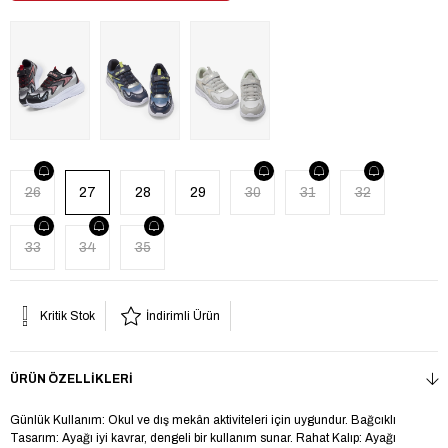
26
27
28
29
30
31
32
33
34
35
Kritik Stok
İndirimli Ürün
ÜRÜN ÖZELLIKLERI
Günlük Kullanım: Okul ve dış mekân aktiviteleri için uygundur. Bağcıklı
Tasarım: Ayağı iyi kavrar, dengeli bir kullanım sunar. Rahat Kalıp: Ayağı