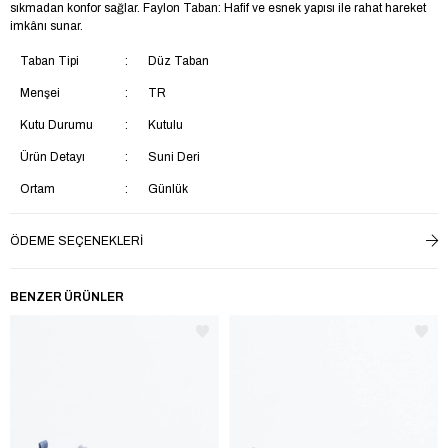
sıkmadan konfor sağlar. Faylon Taban: Hafif ve esnek yapısı ile rahat hareket
imkânı sunar.
Taban Tipi
Düz Taban
Menşei
TR
Kutu Durumu
Kutulu
Ürün Detayı
Suni Deri
Ortam
Günlük
Taban Materyali
EVA
ÖDEME SEÇENEKLERI
Saya Materyali
Suni Deri
İç Taban Materyali
Suni Deri
BENZER ÜRÜNLER
Ek Özellik
Su Geçirmez
Astar Materyali
Tekstil
Topuk Boyu
Kısa Topuklu (1-4 cm)
Yaş Grubu
Çocuk
Topuk Tipi
Düz Topuklu