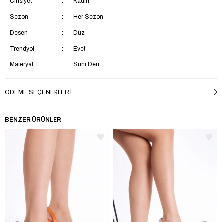
Cinsiyet
Kadın
Sezon
Her Sezon
Desen
Düz
Trendyol
Evet
Materyal
Suni Deri
Bağlama Şekli
Bağcıksız
ÖDEME SEÇENEKLERI
Topuk Tipi
İnce Topuklu
Topuk Boyu
Orta Topuklu (5-9 cm)
BENZER ÜRÜNLER
Astar Materyali
Suni Deri
Ek Özellik
Ek Özellik Mevcut Değil
İç Taban Materyali
Suni Deri
Saya Materyali
Suni Deri
Taban Materyali
Neolit
Menşei
TR