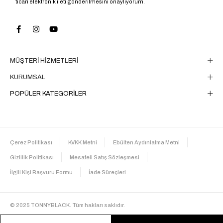
ticari elektronik ileti gönderilmesini onaylıyorum.
MÜŞTERİ HİZMETLERİ
KURUMSAL
POPÜLER KATEGORİLER
Çerez Politikası
KVKK Metni
Ebülten Aydınlatma Metni
Gizlilik Politikası
Mesafeli Satış Sözleşmesi
İlgili Kişi Başvuru Formu
İade Süreçleri
© 2025 TONNYBLACK. Tüm hakları saklıdır.