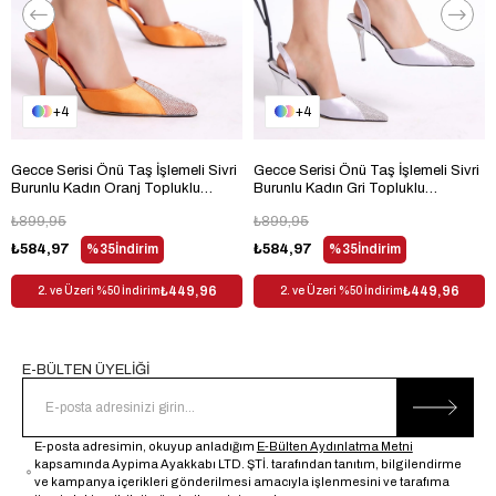
4
4
Gecce Serisi Önü Taş İşlemeli Sivri
Gecce Serisi Önü Taş İşlemeli Sivri
Burunlu Kadın Oranj Topluklu
Burunlu Kadın Gri Topluklu
Ayakkabı TBGECCEIMXS-12
Ayakkabı TBGECCEIMXS-12
₺899,95
₺899,95
₺584,97
%35
İndirim
₺584,97
%35
İndirim
₺449,96
₺449,96
2. ve Üzeri %50 İndirim
2. ve Üzeri %50 İndirim
E-BÜLTEN ÜYELİĞİ
E-posta adresimin, okuyup anladığım
E-Bülten Aydınlatma Metni
kapsamında Aypima Ayakkabı LTD. ŞTİ. tarafından tanıtım, bilgilendirme
ve kampanya içerikleri gönderilmesi amacıyla işlenmesini ve tarafıma