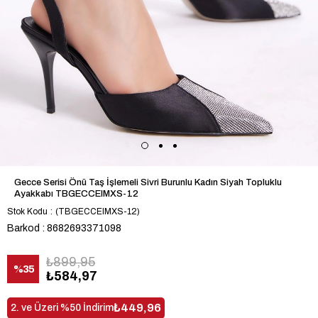
Gecce Serisi Önü Taş İşlemeli Sivri Burunlu Kadın Siyah Topluklu
Ayakkabı TBGECCEIMXS-12
Stok Kodu
(TBGECCEIMXS-12)
Barkod
:
8682693371098
₺899,95
%
35
₺584,97
İndirim
₺449,96
2. ve Üzeri %50 İndirim