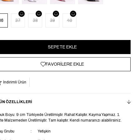
36
37
38
39
40
FAVORILERE EKLE
İndirimli Ürün
ÜN ÖZELLIKLERI
uk Boyu: 9 cm Türkiyede Üretilmiştir. Rahat Kalıptır. Kayma Yapmaz. 1.
ite Malzemeden Üretilmiştir. Tam kalıptır. Kendi numaranızı alabilirsiniz.
aş Grubu
Yetişkin