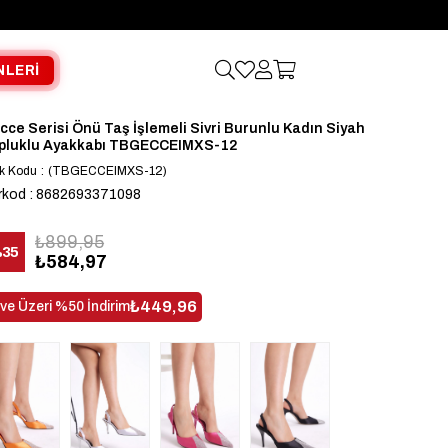
NLERİ
cce Serisi Önü Taş İşlemeli Sivri Burunlu Kadın Siyah
pluklu Ayakkabı TBGECCEIMXS-12
k Kodu
(TBGECCEIMXS-12)
rkod
:
8682693371098
₺899,95
%
35
₺584,97
dirim
₺449,96
 ve Üzeri %50 İndirim