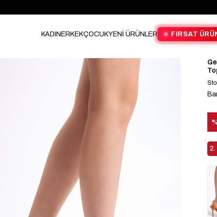
KADIN
ERKEK
ÇOCUK
YENİ ÜRÜNLER
FIRSAT ÜRÜ
Ge
To
Sto
Ba
İn
2.