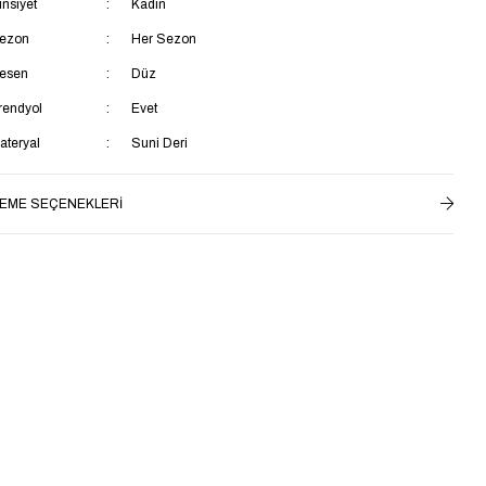
insiyet
Kadın
ezon
Her Sezon
esen
Düz
rendyol
Evet
ateryal
Suni Deri
ağlama Şekli
Bağcıksız
EME SEÇENEKLERI
opuk Tipi
İnce Topuklu
opuk Boyu
Orta Topuklu (5-9 cm)
star Materyali
Suni Deri
k Özellik
Ek Özellik Mevcut Değil
ç Taban Materyali
Suni Deri
aya Materyali
Suni Deri
aban Materyali
Neolit
enşei
TR