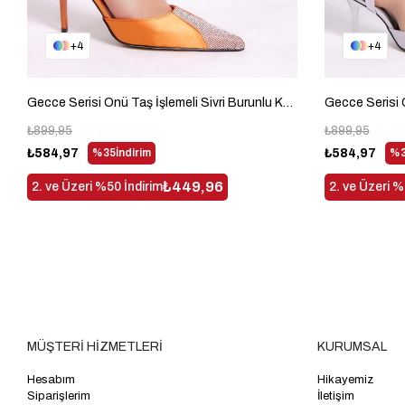
4
4
Gecce Serisi Önü Taş İşlemeli Sivri Burunlu Kadın Oranj Topluklu Ayakkabı TBGECCEIMXS-12
₺899,95
₺899,95
₺584,97
%35
İndirim
₺584,97
%3
₺449,96
2. ve Üzeri %50 İndirim
2. ve Üzeri %
MÜŞTERİ HİZMETLERİ
KURUMSAL
Hesabım
Hikayemiz
Siparişlerim
İletişim