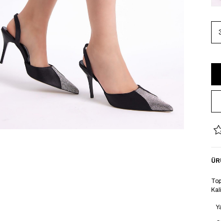
ÜR
Top
Kal
Y