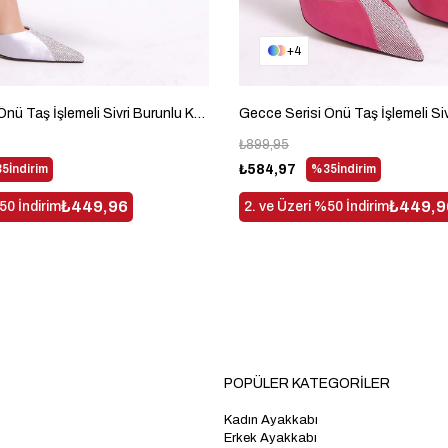
4
Gecce Serisi Önü Taş İşlemeli Sivri Burunlu Kadın Gri Topluklu Ayakkabı TBGECCEIMXS-12
₺899,95
5
İndirim
₺584,97
%35
İndirim
₺449,96
₺449,9
50 İndirim
2. ve Üzeri %50 İndirim
POPÜLER KATEGORİLER
Kadın Ayakkabı
Erkek Ayakkabı