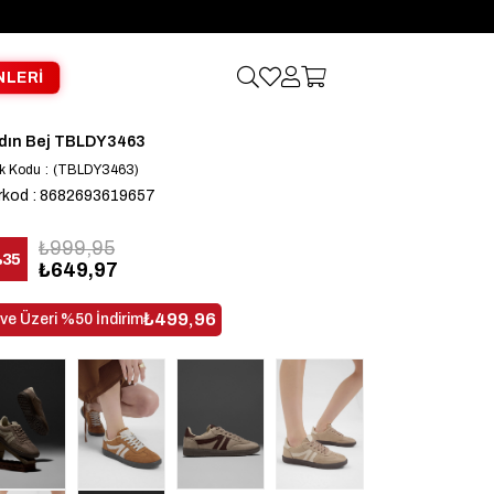
NLERİ
dın Bej TBLDY3463
k Kodu
(TBLDY3463)
rkod
:
8682693619657
₺999,95
%
35
₺649,97
dirim
₺499,96
 ve Üzeri %50 İndirim