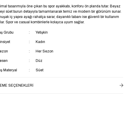
imal tasarımıyla öne çıkan bu spor ayakkabı, konforu ön planda tutar. Beyaz
eyi süet burun detayıyla tamamlanarak temiz ve modern bir görünüm sunar.
uşak iç yapısı ayağı rahatça sarar, dayanıklı tabanı ise güvenli bir kullanım
lar. Spor ve casual kombinlerle kolayca uyum sağlar.
aş Grubu
Yetişkin
insiyet
Kadın
ezon
Her Sezon
esen
Düz
ış Materyal
Süet
rendyol
Evet
EME SEÇENEKLERI
ateryal
Süet
ağlama Şekli
Bağcıklı
opuk Tipi
Düz Topuklu
aban Tipi
Düz Taban
opuk Boyu
Kısa Topuklu (1-4 cm)