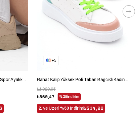
5
Yüksek Taban Bağcıklı Kadın Bej Spor Ayakkabı BLS-Q-1
Rahat Kalıp Yüksek Poli Taban Bağcıklı Kadın Beyaz Yeşil Spor Ayakkabı TBA130
₺1.029,95
₺669,47
%35
İndirim
6
₺514,96
2. ve Üzeri %50 İndirim