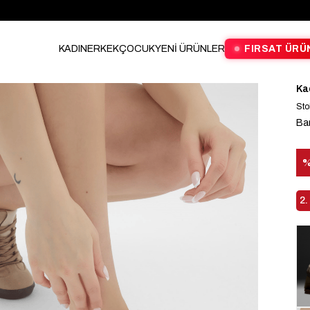
KADIN
ERKEK
ÇOCUK
YENİ ÜRÜNLER
FIRSAT ÜRÜ
Ka
Sto
Ba
İn
2.