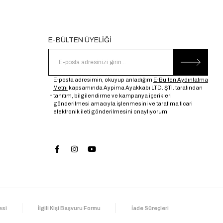
E-BÜLTEN ÜYELİĞİ
E-posta adresimin, okuyup anladığım
E-Bülten Aydınlatma
Metni
kapsamında Aypima Ayakkabı LTD. ŞTİ. tarafından
tanıtım, bilgilendirme ve kampanya içerikleri
gönderilmesi amacıyla işlenmesini ve tarafıma ticari
elektronik ileti gönderilmesini onaylıyorum.
esi
İlgili Kişi Başvuru Formu
İade Süreçleri