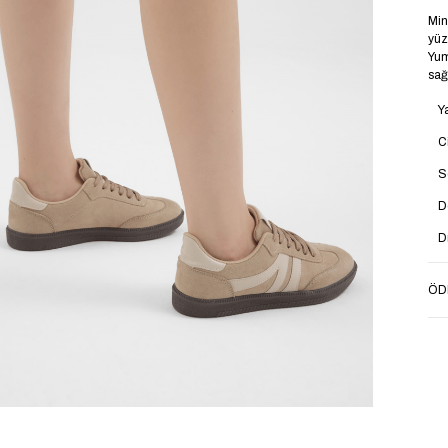
Min
yüz
Yum
sağ
Y
C
S
D
D
T
ÖD
M
B
T
T
T