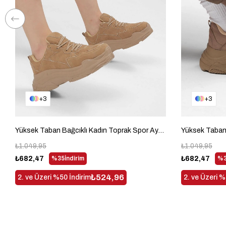
3
3
Yüksek Taban Bağcıklı Kadın Toprak Spor Ayakkabı BLS-Q-1
₺1.049,95
₺1.049,95
₺682,47
%35
İndirim
₺682,47
%3
₺524,96
2. ve Üzeri %50 İndirim
2. ve Üzeri %