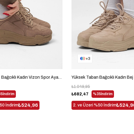
3
Yüksek Taban Bağcıklı Kadın Vizon Spor Ayakkabı BLS-Q-1
₺1.049,95
5
İndirim
₺682,47
%35
İndirim
₺524,96
₺524,9
50 İndirim
2. ve Üzeri %50 İndirim