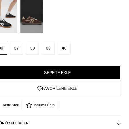
36
37
38
39
40
FAVORILERE EKLE
Kritik Stok
İndirimli Ürün
ÜN ÖZELLIKLERI