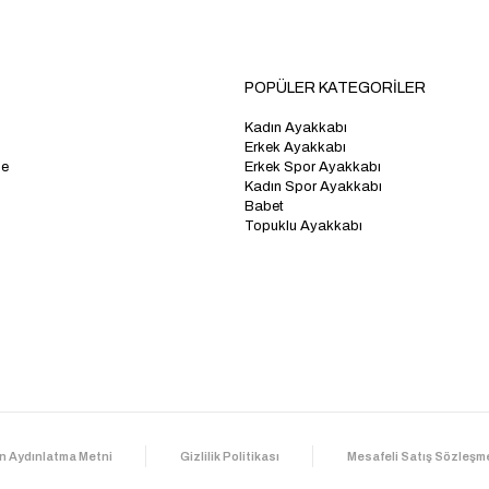
POPÜLER KATEGORİLER
Kadın Ayakkabı
Erkek Ayakkabı
me
Erkek Spor Ayakkabı
Kadın Spor Ayakkabı
Babet
Topuklu Ayakkabı
n Aydınlatma Metni
Gizlilik Politikası
Mesafeli Satış Sözleşm