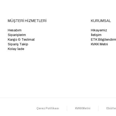
MÜŞTERİ HİZMETLERİ
KURUMSAL
Hesabım
Hikayemiz
Siparişlerim
İletişim
Kargo & Teslimat
ETK Bilgilendir
Sipariş Takip
KVKK Metni
Kolay İade
Çerez Politikası
KVKK Metni
Ebülte