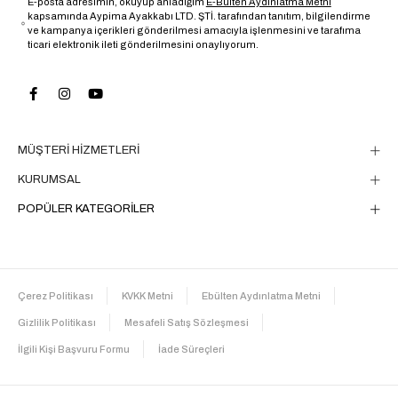
E-posta adresimin, okuyup anladığım
E-Bülten Aydınlatma Metni
kapsamında Aypima Ayakkabı LTD. ŞTİ. tarafından tanıtım, bilgilendirme
ve kampanya içerikleri gönderilmesi amacıyla işlenmesini ve tarafıma
ticari elektronik ileti gönderilmesini onaylıyorum.
MÜŞTERİ HİZMETLERİ
KURUMSAL
POPÜLER KATEGORİLER
Çerez Politikası
KVKK Metni
Ebülten Aydınlatma Metni
Gizlilik Politikası
Mesafeli Satış Sözleşmesi
İlgili Kişi Başvuru Formu
İade Süreçleri