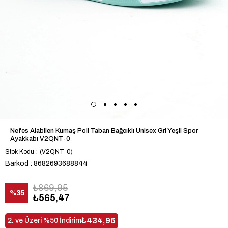
Nefes Alabilen Kumaş Poli Taban Bağcıklı Unisex Gri Yeşil Spor
Ayakkabı V2QNT-0
Stok Kodu
(V2QNT-0)
Barkod
:
8682693688844
₺869,95
%
35
₺565,47
İndirim
₺434,96
2. ve Üzeri %50 İndirim