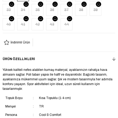
33
34
35
36
37
38
39
40
41
42
43
44
İndirimli Ürün
ÜRÜN ÖZELLIKLERI
Yüksek kaliteli nefes alabilen kumaş materyal, ayaklarınızın rahatça hava
almasını sağlar. Poli taban yapısı ile hafif ve dayanıklıdır. Bağcıklı tasarım,
ayaklarınıza mükemmel uyum sağlar. Şık ve modern tasarımıyla her adımda
konforu yaşayın. Spor aktiviteleri için ideal, uzun süreli kullanım için
tasarlanmıştır.
Topuk Boyu
Kısa Topuklu (1-4 cm)
Menşei
TR
Persona
Cool & Comfort