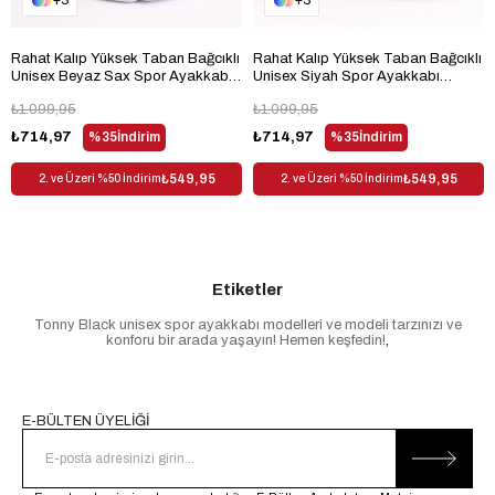
3
3
Materyal
Tekstil
Taban Teknolojisi
Poliüretan Taban
Rahat Kalıp Yüksek Taban Bağcıklı
Rahat Kalıp Yüksek Taban Bağcıklı
Unisex Beyaz Sax Spor Ayakkabı
Unisex Siyah Spor Ayakkabı
Trendyol
Evet
TB252-0
TB252-0
₺1.099,95
₺1.099,95
Kullanım Alanı
Outdoor
₺714,97
%35
İndirim
₺714,97
%35
İndirim
Dış Materyal
Tekstil
₺549,95
₺549,95
2. ve Üzeri %50 İndirim
2. ve Üzeri %50 İndirim
Desen
Düz
Sezon
Her Sezon
Cinsiyet
Unisex
Etiketler
Tonny Black unisex spor ayakkabı modelleri ve modeli tarzınızı ve
konforu bir arada yaşayın! Hemen keşfedin!
,
E-BÜLTEN ÜYELİĞİ