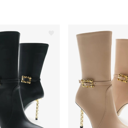
T
T
B
M
T
K
D
D
S
C