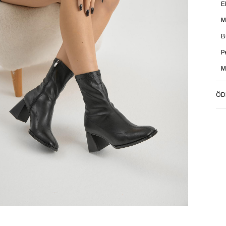
E
M
B
P
M
Ü
ÖD
K
O
K
T
S
İ
Y
A