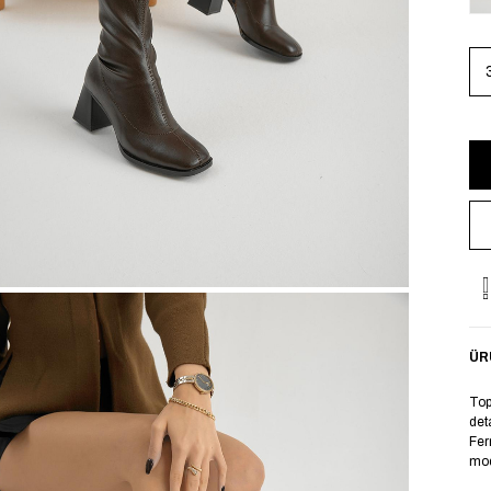
ÜR
Top
det
Fer
mod