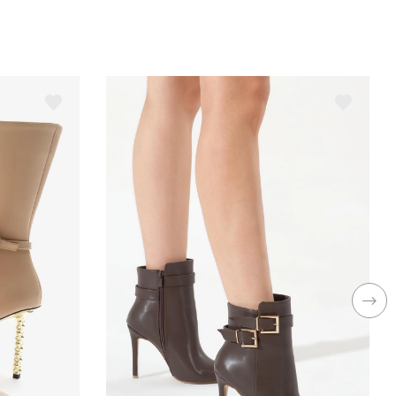
opuk Boyu
Orta Topuklu (5-9 cm)
opuk Tipi
Kalın Topuklu
ağlama Şekli
Fermuarlı
ateryal
Suni Deri
rendyol
Evet
ullanım Alanı
Outdoor
ış Materyal
Suni Deri
esen
Düz
ezon
Kış
insiyet
Kadın