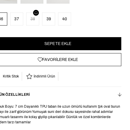
36
37
38
39
40
FAVORILERE EKLE
Kritik Stok
İndirimli Ürün
ÜN ÖZELLIKLERI
uk Boyu: 7 cm Dayanıklı TPU taban ile uzun ömürlü kullanım Şık oval burun
ayı ile zarif görünüm Yumuşak suni deri dokusu sayesinde rahat adımlar
muarlı tasarımı ile kolay giyilip çıkarılabilir Günlük ve özel kombinlerde
ern tarzı tamamlar