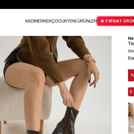
KADIN
ERKEK
ÇOCUK
YENİ ÜRÜNLER
FIRSAT ÜRÜ
Ne
To
Sto
Ba
İn
2.