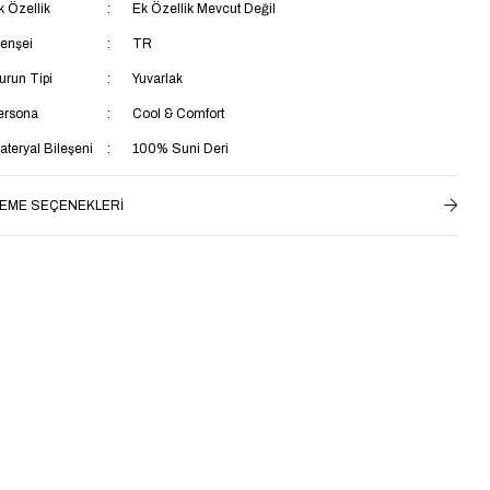
k Özellik
Ek Özellik Mevcut Değil
enşei
TR
urun Tipi
Yuvarlak
ersona
Cool & Comfort
ateryal Bileşeni
100% Suni Deri
rün Detayı
Suni Deri
EME SEÇENEKLERI
alıp
Regular
rtam
Günlük
umaş Teknolojisi
Rüzgara Dayanlıklı
aban Materyali
Termoplastik
aya Materyali
Suni Deri
ç Taban Materyali
Tekstil
aş Grubu
Yetişkin
star Materyali
Tekstil