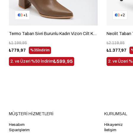
1
2
Termo Taban Sivri Burunlu Kadın Vizon Cilt Kalın Topuklu Çizme TBACR3541
₺1.199,95
₺2.119,95
₺779,97
%35
İndirim
₺1.377,97
₺599,95
2. ve Üzeri %50 İndirim
2. ve Üzeri %
MÜŞTERİ HİZMETLERİ
KURUMSAL
Hesabım
Hikayemiz
Siparişlerim
İletişim