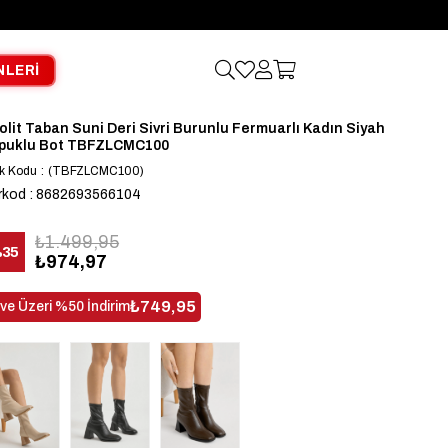
NLERİ
olit Taban Suni Deri Sivri Burunlu Fermuarlı Kadın Siyah
puklu Bot TBFZLCMC100
k Kodu
(TBFZLCMC100)
rkod
:
8682693566104
₺1.499,95
%
35
₺974,97
dirim
₺749,95
 ve Üzeri %50 İndirim