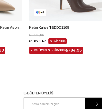
1
Neolit Taban Tokalı Sivri Burunlu Kadın Vizon Yüksek Topuklu Bot TBDDD1310
Kadın Kahve TBDDD1105
₺1.569,95
₺1.020,47
%35
İndirim
93
₺784,95
2. ve Üzeri %50 İndirim
E-BÜLTEN ÜYELİĞİ