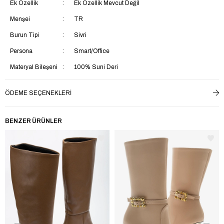
Ek Özellik
Ek Özellik Mevcut Değil
Menşei
TR
Burun Tipi
Sivri
Persona
Smart/Office
Materyal Bileşeni
100% Suni Deri
Ürün Detayı
Tokalı
ÖDEME SEÇENEKLERI
Kalıp
Regular
Ortam
Şık / Gece
BENZER ÜRÜNLER
Kumaş Teknolojisi
Rüzgara Dayanlıklı
Taban Materyali
Neolit
Saya Materyali
Suni Deri
İç Taban Materyali
Tekstil
Yaş Grubu
Yetişkin
Astar Materyali
Tekstil