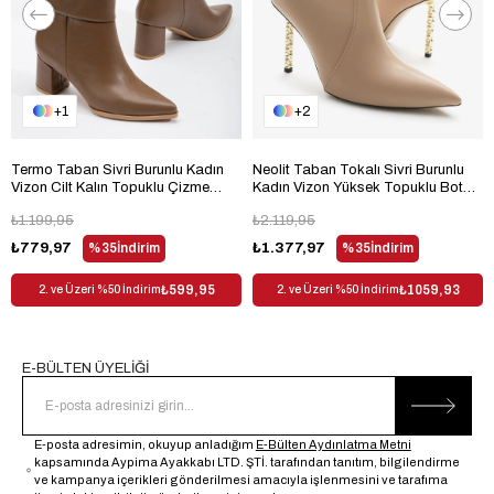
Topuk Boyu
Yüksek Topuklu (10 cm ve üzeri)
Topuk Tipi
İnce Topuklu
Bağlama Şekli
Fermuarlı
1
2
Materyal
Suni Deri
Trendyol
Evet
Termo Taban Sivri Burunlu Kadın
Neolit Taban Tokalı Sivri Burunlu
Vizon Cilt Kalın Topuklu Çizme
Kadın Vizon Yüksek Topuklu Bot
Kullanım Alanı
Outdoor
TBACR3541
TBDDD1310
₺1.199,95
₺2.119,95
Dış Materyal
Suni Deri
₺779,97
%35
İndirim
₺1.377,97
%35
İndirim
Desen
Düz
₺599,95
₺1059,93
2. ve Üzeri %50 İndirim
2. ve Üzeri %50 İndirim
Sezon
Kış
Cinsiyet
Kadın
E-BÜLTEN ÜYELİĞİ
E-posta adresimin, okuyup anladığım
E-Bülten Aydınlatma Metni
kapsamında Aypima Ayakkabı LTD. ŞTİ. tarafından tanıtım, bilgilendirme
ve kampanya içerikleri gönderilmesi amacıyla işlenmesini ve tarafıma