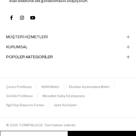
ticari elektronik ileti gönderilmesini onaylıyorum.
MÜŞTERİ HİZMETLERİ
KURUMSAL
POPÜLER KATEGORİLER
Çerez Politikası
KVKK Metni
Ebülten Aydınlatma Metni
Gizlilik Politikası
Mesafeli Satış Sözleşmesi
İlgili Kişi Başvuru Formu
İade Süreçleri
© 2025 TONNYBLACK. Tüm hakları saklıdır.