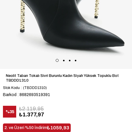
Neolit Taban Tokalı Sivri Burunlu Kadın Siyah Yüksek Topuklu Bot
TBDDD1310
Stok Kodu
(TBDDD1310)
Barkod
:
8682693519391
₺2.119,95
%
35
₺1.377,97
İndirim
₺1059,93
2. ve Üzeri %50 İndirim