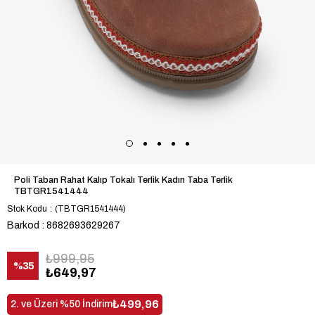
Poli Taban Rahat Kalıp Tokalı Terlik Kadın Taba Terlik
TBTGR1541444
Stok Kodu
(TBTGR1541444)
Barkod
:
8682693629267
₺999,95
%
35
₺649,97
İndirim
₺499,96
2. ve Üzeri %50 İndirim