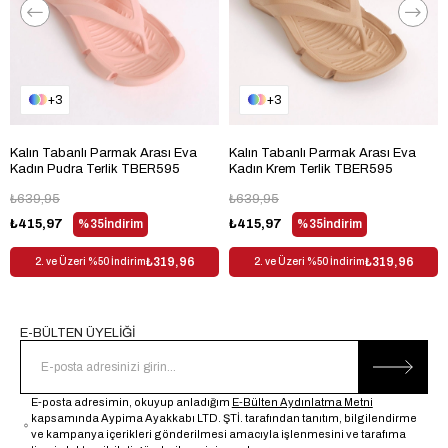
3
3
Kalın Tabanlı Parmak Arası Eva
Kalın Tabanlı Parmak Arası Eva
Kadın Pudra Terlik TBER595
Kadın Krem Terlik TBER595
₺639,95
₺639,95
₺415,97
%35
İndirim
₺415,97
%35
İndirim
₺319,96
₺319,96
2. ve Üzeri %50 İndirim
2. ve Üzeri %50 İndirim
E-BÜLTEN ÜYELİĞİ
E-posta adresimin, okuyup anladığım
E-Bülten Aydınlatma Metni
kapsamında Aypima Ayakkabı LTD. ŞTİ. tarafından tanıtım, bilgilendirme
ve kampanya içerikleri gönderilmesi amacıyla işlenmesini ve tarafıma