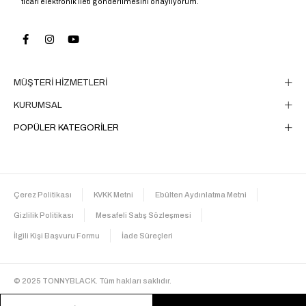
ticari elektronik ileti gönderilmesini onaylıyorum.
MÜŞTERİ HİZMETLERİ
KURUMSAL
POPÜLER KATEGORİLER
Çerez Politikası
KVKK Metni
Ebülten Aydınlatma Metni
Gizlilik Politikası
Mesafeli Satış Sözleşmesi
İlgili Kişi Başvuru Formu
İade Süreçleri
© 2025 TONNYBLACK. Tüm hakları saklıdır.