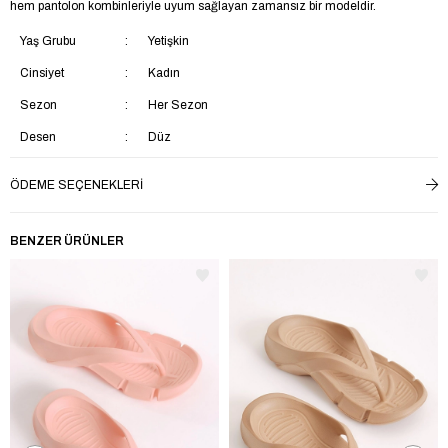
hem pantolon kombinleriyle uyum sağlayan zamansız bir modeldir.
Yaş Grubu
Yetişkin
Cinsiyet
Kadın
Sezon
Her Sezon
Desen
Düz
Trendyol
Evet
ÖDEME SEÇENEKLERI
Kumaş Tipi
Suni Deri
Topuk Tipi
Düz Topuklu
BENZER ÜRÜNLER
Topuk Boyu
Kısa Topuklu (1-4 cm)
İç Taban Materyali
Suni Deri
Saya Materyali
Suni Deri
Taban Materyali
Poli
Menşei
TR