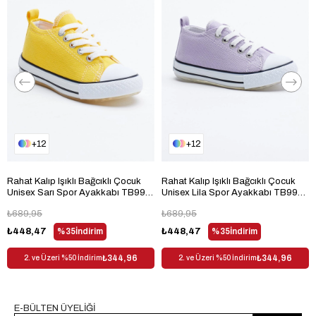
12
12
Rahat Kalıp Işıklı Bağcıklı Çocuk
Rahat Kalıp Işıklı Bağcıklı Çocuk
Unisex Sarı Spor Ayakkabı TB998-
Unisex Lila Spor Ayakkabı TB998-
3
3
₺689,95
₺689,95
₺448,47
%35
İndirim
₺448,47
%35
İndirim
₺344,96
₺344,96
2. ve Üzeri %50 İndirim
2. ve Üzeri %50 İndirim
E-BÜLTEN ÜYELİĞİ