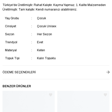
Türkiye'de Üretilmiştir. Rahat Kalıptır. Kayma Yapmaz. 1. Kalite Malzemeden
Üretilmiştir. Tam kalıptır. Kendi numaranızı alabilirsiniz.
Yaş Grubu
Çocuk
Cinsiyet
Çocuk Unisex
Sezon
Her Sezon
Trendyol
Evet
Materyal
Keten
Topuk Tipi
Kalın Topuklu
Topuk Boyu
Kısa Topuklu (1-4 cm)
ÖDEME SEÇENEKLERI
Menşei
TR
BENZER ÜRÜNLER