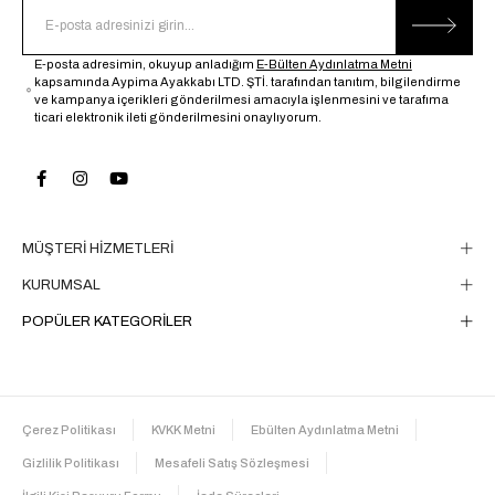
E-posta adresimin, okuyup anladığım
E-Bülten Aydınlatma Metni
kapsamında Aypima Ayakkabı LTD. ŞTİ. tarafından tanıtım, bilgilendirme
ve kampanya içerikleri gönderilmesi amacıyla işlenmesini ve tarafıma
ticari elektronik ileti gönderilmesini onaylıyorum.
MÜŞTERİ HİZMETLERİ
KURUMSAL
POPÜLER KATEGORİLER
Çerez Politikası
KVKK Metni
Ebülten Aydınlatma Metni
Gizlilik Politikası
Mesafeli Satış Sözleşmesi