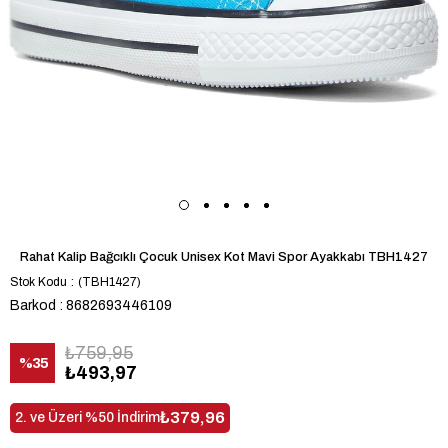
Rahat Kalip Bağcıklı Çocuk Unisex Kot Mavi Spor Ayakkabı TBH1427
Stok Kodu
(TBH1427)
Barkod
:
8682693446109
₺759,95
%
35
₺493,97
İndirim
₺379,96
2. ve Üzeri %50 İndirim