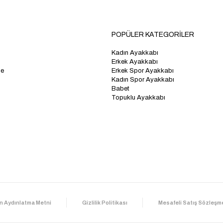
POPÜLER KATEGORİLER
Kadın Ayakkabı
Erkek Ayakkabı
me
Erkek Spor Ayakkabı
Kadın Spor Ayakkabı
Babet
Topuklu Ayakkabı
n Aydınlatma Metni
Gizlilik Politikası
Mesafeli Satış Sözleşm