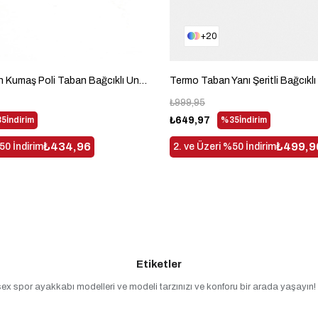
20
Nefes Alabilen Kumaş Poli Taban Bağcıklı Unisex Siyah Beyaz Spor Ayakkabı V2QNT-0
₺999,95
5
İndirim
₺649,97
%35
İndirim
₺434,96
₺499,9
50 İndirim
2. ve Üzeri %50 İndirim
Etiketler
ex spor ayakkabı modelleri ve modeli tarzınızı ve konforu bir arada yaşayın