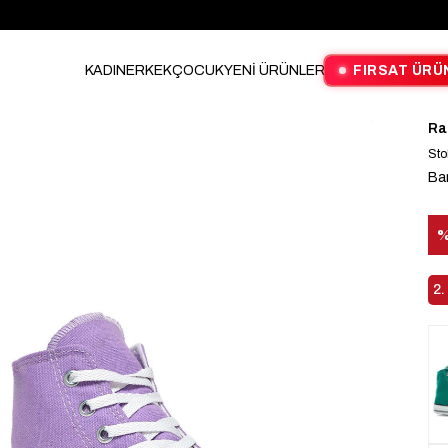
KADIN
ERKEK
ÇOCUK
YENİ ÜRÜNLER
FIRSAT ÜRÜ
Ra
Sto
Ba
İn
2.