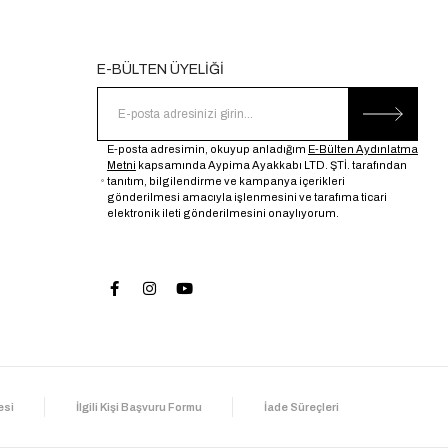
E-BÜLTEN ÜYELİĞİ
E-posta adresimin, okuyup anladığım
E-Bülten Aydınlatma
Metni
kapsamında Aypima Ayakkabı LTD. ŞTİ. tarafından
tanıtım, bilgilendirme ve kampanya içerikleri
gönderilmesi amacıyla işlenmesini ve tarafıma ticari
elektronik ileti gönderilmesini onaylıyorum.
esi
İlgili Kişi Başvuru Formu
İade Süreçleri