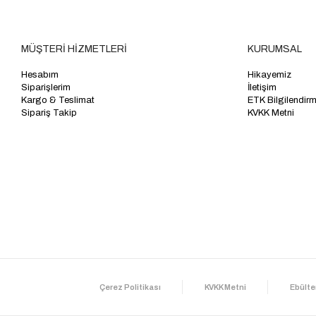
MÜŞTERİ HİZMETLERİ
KURUMSAL
Hesabım
Hikayemiz
Siparişlerim
İletişim
Kargo & Teslimat
ETK Bilgilendir
Sipariş Takip
KVKK Metni
Çerez Politikası
KVKK Metni
Ebülte