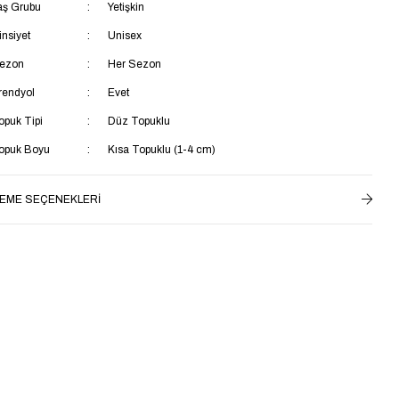
aş Grubu
Yetişkin
insiyet
Unisex
ezon
Her Sezon
rendyol
Evet
opuk Tipi
Düz Topuklu
opuk Boyu
Kısa Topuklu (1-4 cm)
enşei
TR
EME SEÇENEKLERI