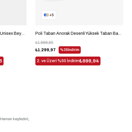
5
Termo Taban Yanı Şeritli Bağcıklı Unisex Beyaz Siyah Spor Ayakkabı TBZER020
Poli Taban Anorak Desenli Yüksek Taban Bağcıklı Unisex Lacivert Spor Ayakkabı TBA9060
₺1.999,95
₺1.299,97
%35
İndirim
6
₺999,94
2. ve Üzeri %50 İndirim
! Hemen keşfedin!
,