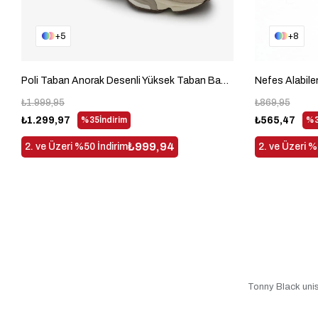
5
8
Poli Taban Anorak Desenli Yüksek Taban Bağcıklı Unisex Bej Spor Ayakkabı TBA9060
₺1.999,95
₺869,95
₺1.299,97
%35
İndirim
₺565,47
%3
₺999,94
2. ve Üzeri %50 İndirim
2. ve Üzeri %
Tonny Black unis