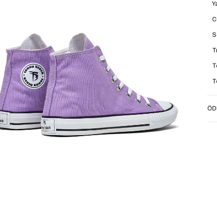
Y
C
S
T
T
T
M
ÖD