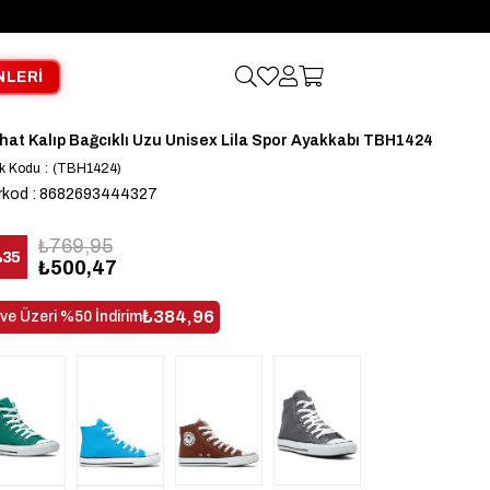
NLERİ
hat Kalıp Bağcıklı Uzu Unisex Lila Spor Ayakkabı TBH1424
k Kodu
(TBH1424)
rkod
:
8682693444327
₺769,95
%
35
₺500,47
dirim
₺384,96
 ve Üzeri %50 İndirim