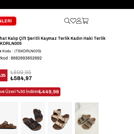
NLERİ
hat Kalıp Çift Şeritli Kaymaz Terlik Kadın Haki Terlik
KDRLN005
k Kodu
(TBKDRLN005)
rkod
:
8682693652692
₺899,95
%
35
₺584,97
dirim
₺449,96
 ve Üzeri %50 İndirim