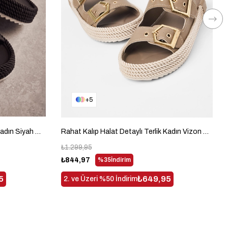
5
Rahat Kalıp Halat Detaylı Terlik Kadın Siyah Cilt Terlik TBGZGN1915
Rahat Kalıp Halat Detaylı Terlik Kadın Vizon Cilt Terlik TBGZGN1915
₺1.299,95
₺844,97
%35
İndirim
5
₺649,95
2. ve Üzeri %50 İndirim