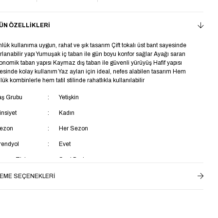
ÜN ÖZELLIKLERI
lük kullanıma uygun, rahat ve şık tasarım Çift tokalı üst bant sayesinde
rlanabilir yapı Yumuşak iç taban ile gün boyu konfor sağlar Ayağı saran
onomik taban yapısı Kaymaz dış taban ile güvenli yürüyüş Hafif yapısı
esinde kolay kullanım Yaz ayları için ideal, nefes alabilen tasarım Hem
lük kombinlerle hem tatil stilinde rahatlıkla kullanılabilir
aş Grubu
Yetişkin
insiyet
Kadın
ezon
Her Sezon
rendyol
Evet
umaş Tipi
Suni Deri
opuk Tipi
Düz Topuklu
EME SEÇENEKLERI
opuk Boyu
Kısa Topuklu (1-4 cm)
ç Taban Materyali
Tekstil