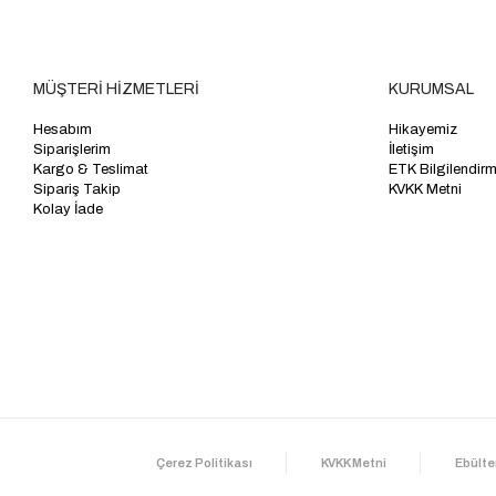
MÜŞTERİ HİZMETLERİ
KURUMSAL
Hesabım
Hikayemiz
Siparişlerim
İletişim
Kargo & Teslimat
ETK Bilgilendir
Sipariş Takip
KVKK Metni
Kolay İade
Çerez Politikası
KVKK Metni
Ebülte