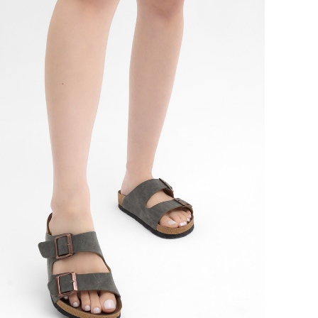
S
T
O
M