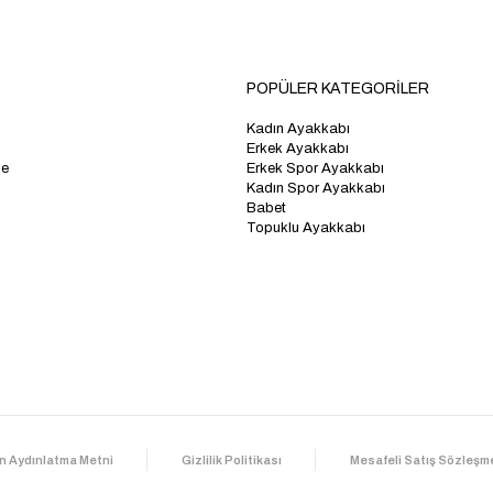
POPÜLER KATEGORİLER
Kadın Ayakkabı
Erkek Ayakkabı
me
Erkek Spor Ayakkabı
Kadın Spor Ayakkabı
Babet
Topuklu Ayakkabı
n Aydınlatma Metni
Gizlilik Politikası
Mesafeli Satış Sözleşm