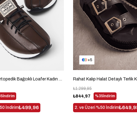
5
Rahat Kalıp Ortopedik Bağcıklı Loafer Kadın Kahve Loafer TBHSNCMC1945
₺1.299,95
5
İndirim
₺844,97
%35
İndirim
₺499,96
₺649,9
50 İndirim
2. ve Üzeri %50 İndirim