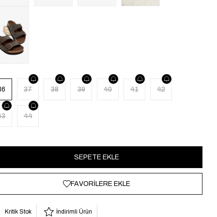
36
37
38
39
40
41
42
43
44
FAVORILERE EKLE
Kritik Stok
İndirimli Ürün