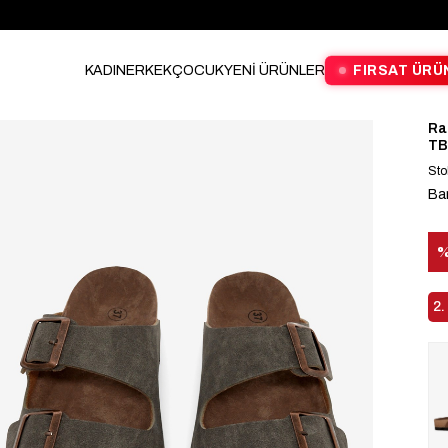
KADIN
ERKEK
ÇOCUK
YENİ ÜRÜNLER
FIRSAT ÜRÜ
Ra
TB
Sto
Ba
İn
2.