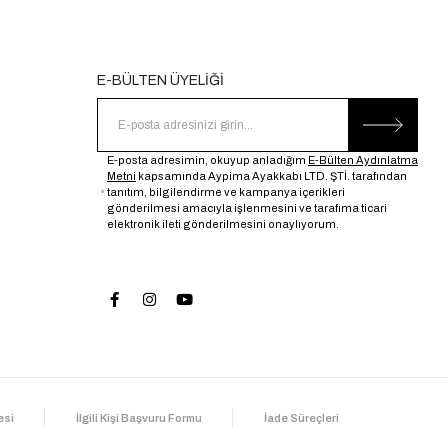
E-BÜLTEN ÜYELİĞİ
E-posta adresimin, okuyup anladığım
E-Bülten Aydınlatma
Metni
kapsamında Aypima Ayakkabı LTD. ŞTİ. tarafından
tanıtım, bilgilendirme ve kampanya içerikleri
gönderilmesi amacıyla işlenmesini ve tarafıma ticari
elektronik ileti gönderilmesini onaylıyorum.
esi
İlgili Kişi Başvuru Formu
İade Süreçleri