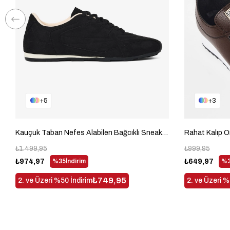
5
3
Kauçuk Taban Nefes Alabilen Bağcıklı Sneaker Kadın Siyah Süet Sneaker TBKLC010
₺1.499,95
₺999,95
₺974,97
%35
İndirim
₺649,97
%3
₺749,95
2. ve Üzeri %50 İndirim
2. ve Üzeri %