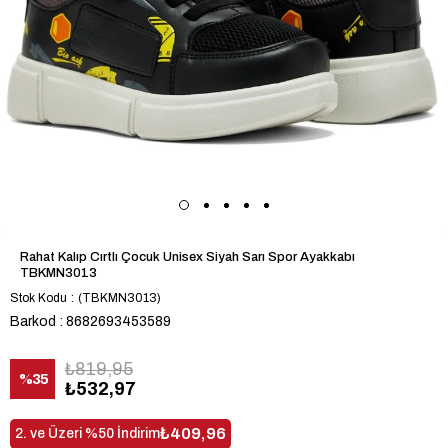
Rahat Kalıp Cırtlı Çocuk Unisex Siyah Sarı Spor Ayakkabı
TBKMN3013
Stok Kodu
(TBKMN3013)
Barkod
:
8682693453589
₺819,95
%
35
₺532,97
İndirim
₺409,96
2. ve Üzeri %50 İndirim