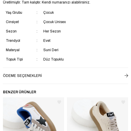
Üretilmiştir. Tam kalıptır. Kendi numaranızı alabilirsiniz.
Yaş Grubu
Çocuk
Cinsiyet
Çocuk Unisex
Sezon
Her Sezon
Trendyol
Evet
Materyal
Suni Deri
Topuk Tipi
Düz Topuklu
Topuk Boyu
Kısa Topuklu (1-4 cm)
ÖDEME SEÇENEKLERI
Menşei
TR
BENZER ÜRÜNLER