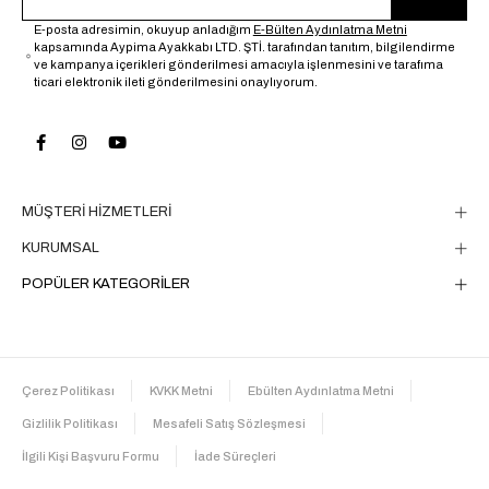
E-posta adresimin, okuyup anladığım
E-Bülten Aydınlatma Metni
kapsamında Aypima Ayakkabı LTD. ŞTİ. tarafından tanıtım, bilgilendirme
ve kampanya içerikleri gönderilmesi amacıyla işlenmesini ve tarafıma
ticari elektronik ileti gönderilmesini onaylıyorum.
MÜŞTERİ HİZMETLERİ
KURUMSAL
POPÜLER KATEGORİLER
Çerez Politikası
KVKK Metni
Ebülten Aydınlatma Metni
Gizlilik Politikası
Mesafeli Satış Sözleşmesi
İlgili Kişi Başvuru Formu
İade Süreçleri