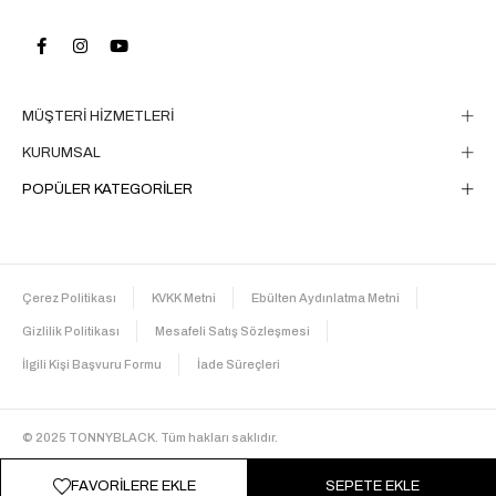
MÜŞTERİ HİZMETLERİ
KURUMSAL
POPÜLER KATEGORİLER
Çerez Politikası
KVKK Metni
Ebülten Aydınlatma Metni
Gizlilik Politikası
Mesafeli Satış Sözleşmesi
İlgili Kişi Başvuru Formu
İade Süreçleri
© 2025 TONNYBLACK. Tüm hakları saklıdır.
FAVORILERE EKLE