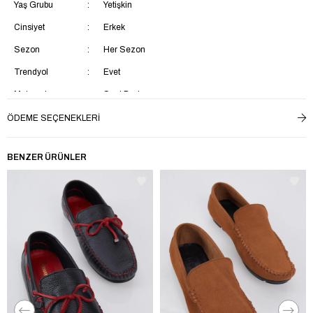
Yaş Grubu
Yetişkin
Cinsiyet
Erkek
Sezon
Her Sezon
Trendyol
Evet
Materyal
Suni Deri
Topuk Tipi
Düz Topuklu
ÖDEME SEÇENEKLERI
Topuk Boyu
Kısa Topuklu (1-4 cm)
BENZER ÜRÜNLER
Menşei
TR