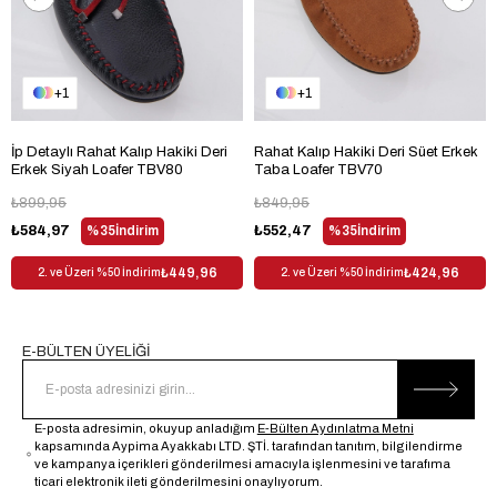
1
1
İp Detaylı Rahat Kalıp Hakiki Deri
Rahat Kalıp Hakiki Deri Süet Erkek
Erkek Siyah Loafer TBV80
Taba Loafer TBV70
₺899,95
₺849,95
₺584,97
%35
İndirim
₺552,47
%35
İndirim
₺449,96
₺424,96
2. ve Üzeri %50 İndirim
2. ve Üzeri %50 İndirim
E-BÜLTEN ÜYELİĞİ
E-posta adresimin, okuyup anladığım
E-Bülten Aydınlatma Metni
kapsamında Aypima Ayakkabı LTD. ŞTİ. tarafından tanıtım, bilgilendirme
ve kampanya içerikleri gönderilmesi amacıyla işlenmesini ve tarafıma
ticari elektronik ileti gönderilmesini onaylıyorum.