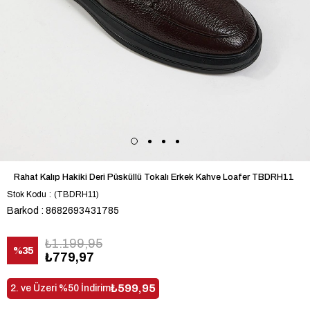
Rahat Kalıp Hakiki Deri Püsküllü Tokalı Erkek Kahve Loafer TBDRH11
Stok Kodu
(TBDRH11)
Barkod
:
8682693431785
₺1.199,95
%
35
₺779,97
İndirim
₺599,95
2. ve Üzeri %50 İndirim