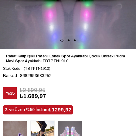
Rahat Kalıp Işıklı Patenli Esnek Spor Ayakkabı Çocuk Unisex Pudra
Mavi Spor Ayakkabı TBTPTN1910
Stok Kodu
(TBTPTN1910)
Barkod
:
8682693683252
₺2.599,95
%
35
₺1.689,97
İndirim
₺1299,92
2. ve Üzeri %50 İndirim