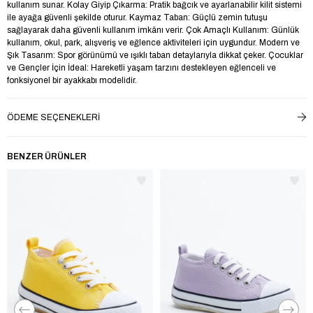
kullanım sunar. Kolay Giyip Çıkarma: Pratik bağcık ve ayarlanabilir kilit sistemi
ile ayağa güvenli şekilde oturur. Kaymaz Taban: Güçlü zemin tutuşu
sağlayarak daha güvenli kullanım imkânı verir. Çok Amaçlı Kullanım: Günlük
kullanım, okul, park, alışveriş ve eğlence aktiviteleri için uygundur. Modern ve
Şık Tasarım: Spor görünümü ve ışıklı taban detaylarıyla dikkat çeker. Çocuklar
ve Gençler İçin İdeal: Hareketli yaşam tarzını destekleyen eğlenceli ve
fonksiyonel bir ayakkabı modelidir.
Yaş Grubu
Çocuk
ÖDEME SEÇENEKLERI
Cinsiyet
Çocuk Unisex
Trendyol
Evet
BENZER ÜRÜNLER
Kumaş Tipi
Suni Deri
Topuk Tipi
Düz Topuklu
Taban Tipi
Düz Taban
Topuk Boyu
Kısa Topuklu (1-4 cm)
Astar Materyali
Suni Deri
Saya Materyali
Tekstil
Taban Materyali
Faylon