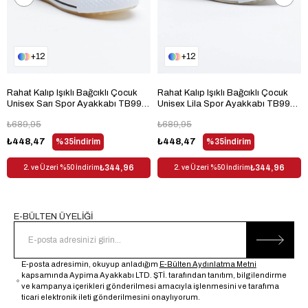
Ortam
Günlük
Materyal Bileşeni
100% Suni Deri
12
12
Kutu Durumu
Kutulu
Menşei
TR
Rahat Kalıp Işıklı Bağcıklı Çocuk
Rahat Kalıp Işıklı Bağcıklı Çocuk
Unisex Sarı Spor Ayakkabı TB998-
Unisex Lila Spor Ayakkabı TB998-
3
3
₺689,95
₺689,95
₺448,47
%35
İndirim
₺448,47
%35
İndirim
₺344,96
₺344,96
2. ve Üzeri %50 İndirim
2. ve Üzeri %50 İndirim
E-BÜLTEN ÜYELİĞİ
E-posta adresimin, okuyup anladığım
E-Bülten Aydınlatma Metni
kapsamında Aypima Ayakkabı LTD. ŞTİ. tarafından tanıtım, bilgilendirme
ve kampanya içerikleri gönderilmesi amacıyla işlenmesini ve tarafıma
ticari elektronik ileti gönderilmesini onaylıyorum.