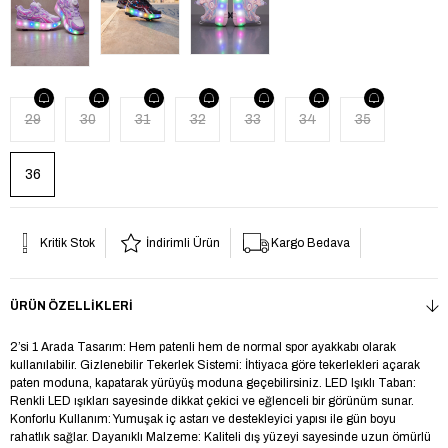
29
30
31
32
33
34
35
36
Kritik Stok
İndirimli Ürün
Kargo Bedava
ÜRÜN ÖZELLIKLERI
2’si 1 Arada Tasarım: Hem patenli hem de normal spor ayakkabı olarak
kullanılabilir. Gizlenebilir Tekerlek Sistemi: İhtiyaca göre tekerlekleri açarak
paten moduna, kapatarak yürüyüş moduna geçebilirsiniz. LED Işıklı Taban:
Renkli LED ışıkları sayesinde dikkat çekici ve eğlenceli bir görünüm sunar.
Konforlu Kullanım: Yumuşak iç astarı ve destekleyici yapısı ile gün boyu
rahatlık sağlar. Dayanıklı Malzeme: Kaliteli dış yüzeyi sayesinde uzun ömürlü