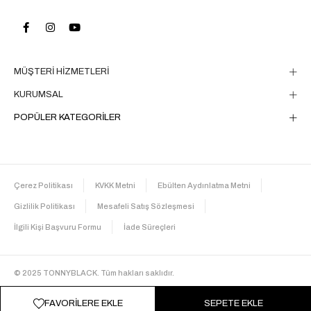
MÜŞTERİ HİZMETLERİ
KURUMSAL
POPÜLER KATEGORİLER
Çerez Politikası
KVKK Metni
Ebülten Aydınlatma Metni
Gizlilik Politikası
Mesafeli Satış Sözleşmesi
İlgili Kişi Başvuru Formu
İade Süreçleri
© 2025 TONNYBLACK. Tüm hakları saklıdır.
FAVORILERE EKLE