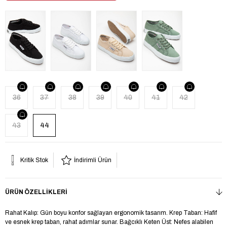
36
37
38
39
40
41
42
43
44
Kritik Stok
İndirimli Ürün
ÜRÜN ÖZELLIKLERI
Rahat Kalıp: Gün boyu konfor sağlayan ergonomik tasarım. Krep Taban: Hafif
ve esnek krep taban, rahat adımlar sunar. Bağcıklı Keten Üst: Nefes alabilen