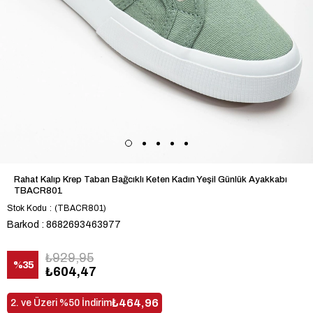
Rahat Kalıp Krep Taban Bağcıklı Keten Kadın Yeşil Günlük Ayakkabı
TBACR801
Stok Kodu
(TBACR801)
Barkod
:
8682693463977
₺929,95
%
35
₺604,47
İndirim
₺464,96
2. ve Üzeri %50 İndirim