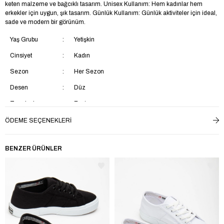
keten malzeme ve bağcıklı tasarım. Unisex Kullanım: Hem kadınlar hem
erkekler için uygun, şık tasarım. Günlük Kullanım: Günlük aktiviteler için ideal,
sade ve modern bir görünüm.
Yaş Grubu
Yetişkin
Cinsiyet
Kadın
Sezon
Her Sezon
Desen
Düz
Trendyol
Evet
Materyal
Keten
ÖDEME SEÇENEKLERI
Bağlama Şekli
Bağcıklı
BENZER ÜRÜNLER
Topuk Tipi
Düz Topuklu
Topuk Boyu
Kısa Topuklu (1-4 cm)
Astar Materyali
Tekstil
Ek Özellik
Ek Özellik Mevcut Değil
İç Taban Materyali
Tekstil