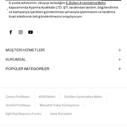
E-posta adresimin, okuyup anladığım
E-Bülten Aydınlatma Metni
kapsamında Aypima Ayakkabı LTD. ŞTİ. tarafından tanıtım, bilgilendirme
ve kampanya içerikleri gönderilmesi amacıyla işlenmesini ve tarafıma
ticari elektronik ileti gönderilmesini onaylıyorum.
MÜŞTERİ HİZMETLERİ
KURUMSAL
POPÜLER KATEGORİLER
Çerez Politikası
KVKK Metni
Ebülten Aydınlatma Metni
Gizlilik Politikası
Mesafeli Satış Sözleşmesi
İlgili Kişi Başvuru Formu
İade Süreçleri