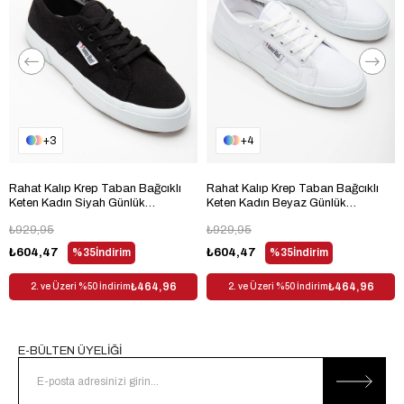
Saya Materyali
Tekstil
Ortam
Günlük
Menşei
TR
3
4
Rahat Kalıp Krep Taban Bağcıklı
Rahat Kalıp Krep Taban Bağcıklı
Keten Kadın Siyah Günlük
Keten Kadın Beyaz Günlük
Ayakkabı TBACR801
Ayakkabı TBACR801
₺929,95
₺929,95
₺604,47
%35
İndirim
₺604,47
%35
İndirim
₺464,96
₺464,96
2. ve Üzeri %50 İndirim
2. ve Üzeri %50 İndirim
E-BÜLTEN ÜYELİĞİ