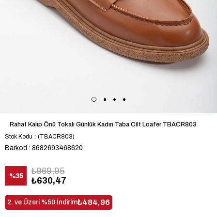
Rahat Kalıp Önü Tokalı Günlük Kadın Taba Cilt Loafer TBACR803
Stok Kodu
(TBACR803)
Barkod
:
8682693468620
₺969,95
%
35
₺630,47
İndirim
₺484,96
2. ve Üzeri %50 İndirim