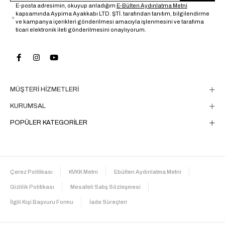
E-posta adresimin, okuyup anladığım
E-Bülten Aydınlatma Metni
kapsamında Aypima Ayakkabı LTD. ŞTİ. tarafından tanıtım, bilgilendirme
ve kampanya içerikleri gönderilmesi amacıyla işlenmesini ve tarafıma
ticari elektronik ileti gönderilmesini onaylıyorum.
MÜŞTERİ HİZMETLERİ
KURUMSAL
POPÜLER KATEGORİLER
Çerez Politikası
KVKK Metni
Ebülten Aydınlatma Metni
Gizlilik Politikası
Mesafeli Satış Sözleşmesi
İlgili Kişi Başvuru Formu
İade Süreçleri