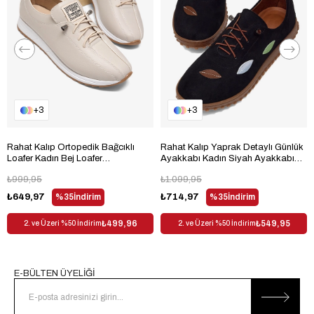
Desen
Düz
Sezon
Her Sezon
Cinsiyet
Kadın
3
3
Rahat Kalıp Ortopedik Bağcıklı
Rahat Kalıp Yaprak Detaylı Günlük
Loafer Kadın Bej Loafer
Ayakkabı Kadın Siyah Ayakkabı
TBHSNCMC1945
TBHSNCMC1980
₺999,95
₺1.099,95
₺649,97
%35
İndirim
₺714,97
%35
İndirim
₺499,96
₺549,95
2. ve Üzeri %50 İndirim
2. ve Üzeri %50 İndirim
E-BÜLTEN ÜYELİĞİ