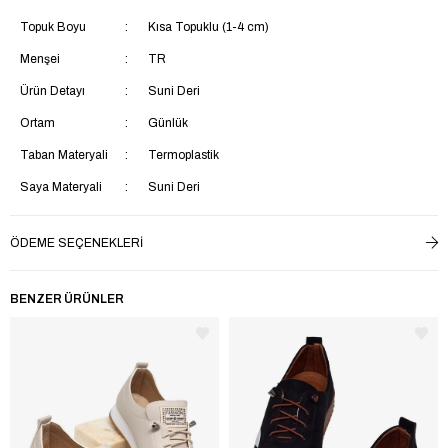
Topuk Boyu
Kısa Topuklu (1-4 cm)
Menşei
TR
Ürün Detayı
Suni Deri
Ortam
Günlük
Taban Materyali
Termoplastik
Saya Materyali
Suni Deri
İç Taban Materyali
Suni Deri
ÖDEME SEÇENEKLERI
Ek Özellik
Ek Özellik Mevcut Değil
Astar Materyali
Suni Deri
BENZER ÜRÜNLER
Yaş Grubu
Yetişkin
Topuk Tipi
Düz Topuklu
Bağlama Şekli
Bağcıksız
Materyal
Suni Deri
Trendyol
Evet