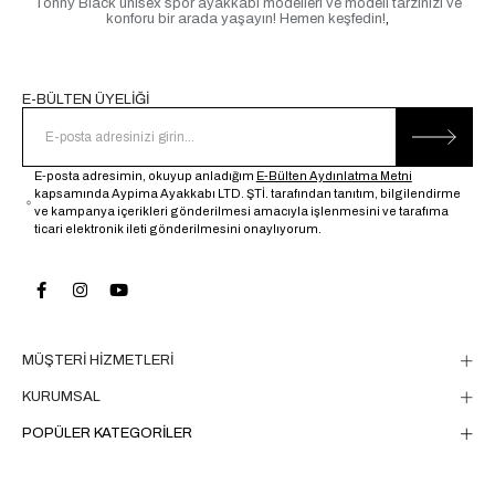
Tonny Black unisex spor ayakkabı modelleri ve modeli tarzınızı ve
konforu bir arada yaşayın! Hemen keşfedin!
,
E-BÜLTEN ÜYELİĞİ
E-posta adresimin, okuyup anladığım
E-Bülten Aydınlatma Metni
kapsamında Aypima Ayakkabı LTD. ŞTİ. tarafından tanıtım, bilgilendirme
ve kampanya içerikleri gönderilmesi amacıyla işlenmesini ve tarafıma
ticari elektronik ileti gönderilmesini onaylıyorum.
MÜŞTERİ HİZMETLERİ
KURUMSAL
POPÜLER KATEGORİLER