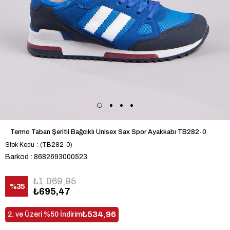
Termo Taban Şeritli Bağcıklı Unisex Sax Spor Ayakkabı TB282-0
Stok Kodu
(TB282-0)
Barkod
:
8682693000523
₺1.069,95
%
35
₺695,47
İndirim
₺534,96
2. ve Üzeri %50 İndirim