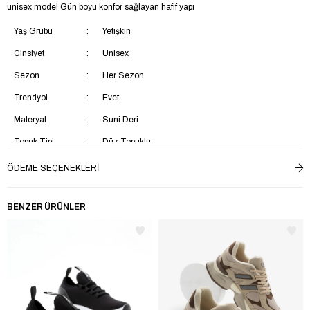
unisex model Gün boyu konfor sağlayan hafif yapı
Yaş Grubu
Yetişkin
Cinsiyet
Unisex
Sezon
Her Sezon
Trendyol
Evet
Materyal
Suni Deri
Topuk Tipi
Düz Topuklu
Taban Tipi
Kaydırmaz Taban
ÖDEME SEÇENEKLERI
Topuk Boyu
Kısa Topuklu (1-4 cm)
BENZER ÜRÜNLER
Menşei
TR