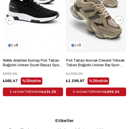
8
5
Nefes Alabilen Kumaş Poli Taban
Poli Taban Anorak Desenli Yüksek
Bağcıklı Unisex Siyah Beyaz Spor
Taban Bağcıklı Unisex Bej Spor
Ayakkabı V2QNT-0
Ayakkabı TBA9060
₺869,95
₺1.999,95
₺565,47
%35
İndirim
₺1.299,97
%35
İndirim
₺434,96
₺999,94
2. ve Üzeri %50 İndirim
2. ve Üzeri %50 İndirim
Etiketler