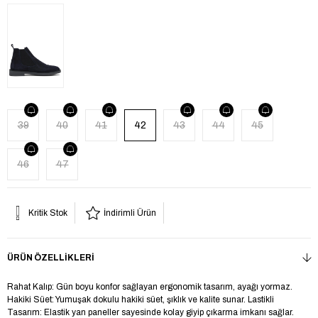
39
40
41
42
43
44
45
46
47
Kritik Stok
İndirimli Ürün
ÜRÜN ÖZELLIKLERI
Rahat Kalıp: Gün boyu konfor sağlayan ergonomik tasarım, ayağı yormaz.
Hakiki Süet: Yumuşak dokulu hakiki süet, şıklık ve kalite sunar. Lastikli
Tasarım: Elastik yan paneller sayesinde kolay giyip çıkarma imkanı sağlar.