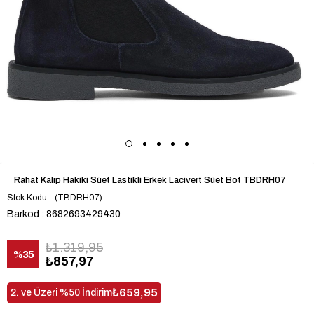
Rahat Kalıp Hakiki Süet Lastikli Erkek Lacivert Süet Bot TBDRH07
Stok Kodu
(TBDRH07)
Barkod
:
8682693429430
₺1.319,95
%
35
₺857,97
İndirim
₺659,95
2. ve Üzeri %50 İndirim