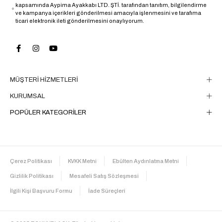
kapsamında Aypima Ayakkabı LTD. ŞTİ. tarafından tanıtım, bilgilendirme
ve kampanya içerikleri gönderilmesi amacıyla işlenmesini ve tarafıma
ticari elektronik ileti gönderilmesini onaylıyorum.
MÜŞTERİ HİZMETLERİ
KURUMSAL
POPÜLER KATEGORİLER
Çerez Politikası
KVKK Metni
Ebülten Aydınlatma Metni
Gizlilik Politikası
Mesafeli Satış Sözleşmesi
İlgili Kişi Başvuru Formu
İade Süreçleri