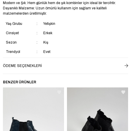
Modern ve Şık: Hem günlük hem de şık kombinler için ideal bir tercihtir.
Dayanıklı Malzeme: Uzun ömürlü kullanım için sağlam ve kaliteli
malzemelerden üretilmiştir.
Yaş Grubu
Yetişkin
Cinsiyet
Erkek
Sezon
Kış
Trendyol
Evet
Materyal
Süet
ÖDEME SEÇENEKLERI
Topuk Tipi
Düz Topuklu
Topuk Boyu
Kısa Topuklu (1-4 cm)
BENZER ÜRÜNLER
Saya Materyali
Hakiki Deri
Menşei
TR