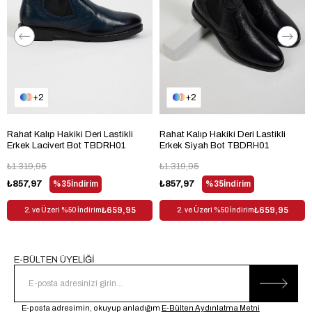
2
2
Rahat Kalıp Hakiki Deri Lastikli
Rahat Kalıp Hakiki Deri Lastikli
Erkek Lacivert Bot TBDRH01
Erkek Siyah Bot TBDRH01
₺1.319,95
₺1.319,95
₺857,97
%35
İndirim
₺857,97
%35
İndirim
₺659,95
₺659,95
2. ve Üzeri %50 İndirim
2. ve Üzeri %50 İndirim
E-BÜLTEN ÜYELİĞİ
E-posta adresimin, okuyup anladığım
E-Bülten Aydınlatma Metni