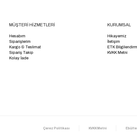
MÜŞTERİ HİZMETLERİ
KURUMSAL
Hesabım
Hikayemiz
Siparişlerim
İletişim
Kargo & Teslimat
ETK Bilgilendir
Sipariş Takip
KVKK Metni
Kolay İade
Çerez Politikası
KVKK Metni
Ebülte