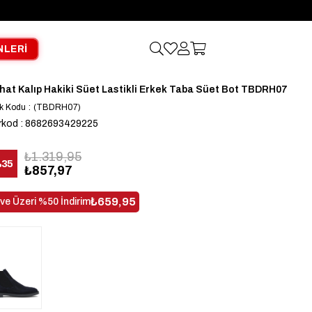
NLERİ
hat Kalıp Hakiki Süet Lastikli Erkek Taba Süet Bot TBDRH07
k Kodu
(TBDRH07)
rkod
:
8682693429225
₺1.319,95
%
35
₺857,97
dirim
₺659,95
 ve Üzeri %50 İndirim