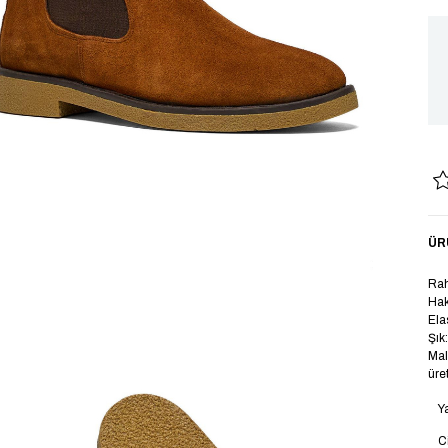
ÜR
Rah
Hak
Ela
Şık
Mal
üret
Y
C