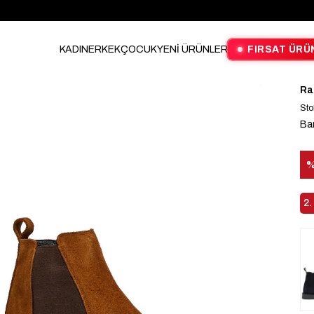
KADIN
ERKEK
ÇOCUK
YENİ ÜRÜNLER
FIRSAT ÜRÜ
Ra
Sto
Ba
İn
2.