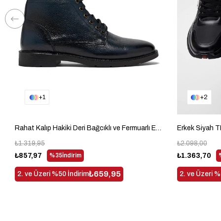
1
2
Rahat Kalıp Hakiki Deri Bağcıklı ve Fermuarlı Erkek Lacivert Bot TBDRH04
Erkek Siyah
₺1.319,95
₺2.098,00
₺857,97
%35
İndirim
₺1.363,70
₺659,95
2. ve Üzeri %50 İndirim
2. ve Üzeri %