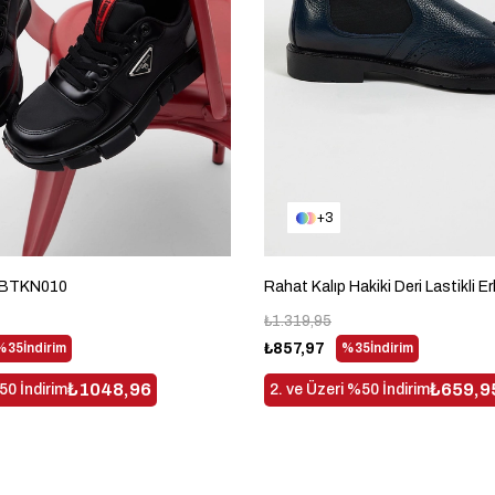
3
 TBTKN010
₺1.319,95
%35
İndirim
₺857,97
%35
İndirim
₺1048,96
₺659,9
50 İndirim
2. ve Üzeri %50 İndirim