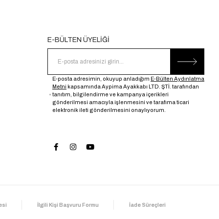
E-BÜLTEN ÜYELİĞİ
E-posta adresimin, okuyup anladığım
E-Bülten Aydınlatma
Metni
kapsamında Aypima Ayakkabı LTD. ŞTİ. tarafından
tanıtım, bilgilendirme ve kampanya içerikleri
gönderilmesi amacıyla işlenmesini ve tarafıma ticari
elektronik ileti gönderilmesini onaylıyorum.
esi
İlgili Kişi Başvuru Formu
İade Süreçleri