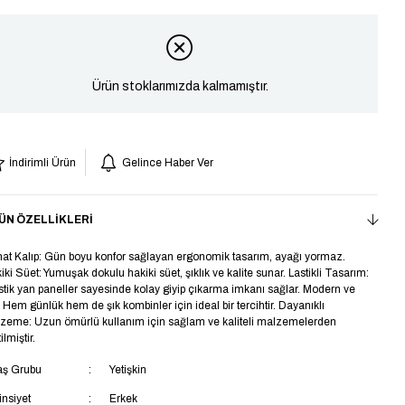
Ürün stoklarımızda kalmamıştır.
İndirimli Ürün
Gelince Haber Ver
ÜN ÖZELLIKLERI
at Kalıp: Gün boyu konfor sağlayan ergonomik tasarım, ayağı yormaz.
iki Süet: Yumuşak dokulu hakiki süet, şıklık ve kalite sunar. Lastikli Tasarım:
stik yan paneller sayesinde kolay giyip çıkarma imkanı sağlar. Modern ve
: Hem günlük hem de şık kombinler için ideal bir tercihtir. Dayanıklı
zeme: Uzun ömürlü kullanım için sağlam ve kaliteli malzemelerden
ilmiştir.
aş Grubu
Yetişkin
insiyet
Erkek