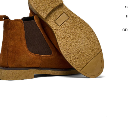
S
T
M
ÖD
T
T
S
M