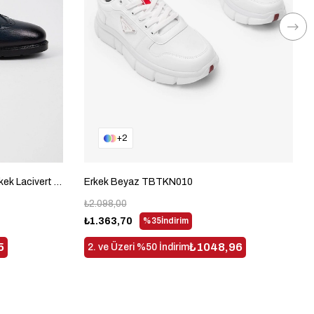
2
Rahat Kalıp Hakiki Deri Lastikli Erkek Lacivert Bot TBDRH09
Erkek Beyaz TBTKN010
₺2.098,00
₺1.363,70
%35
İndirim
5
₺1048,96
2. ve Üzeri %50 İndirim