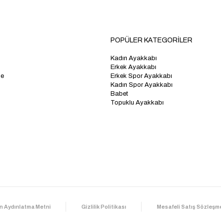
POPÜLER KATEGORİLER
Kadın Ayakkabı
Erkek Ayakkabı
me
Erkek Spor Ayakkabı
Kadın Spor Ayakkabı
Babet
Topuklu Ayakkabı
n Aydınlatma Metni
Gizlilik Politikası
Mesafeli Satış Sözleşm