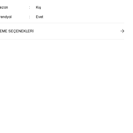
ezon
Kış
rendyol
Evet
ateryal
Süet
EME SEÇENEKLERI
opuk Tipi
Düz Topuklu
opuk Boyu
Kısa Topuklu (1-4 cm)
aya Materyali
Hakiki Deri
enşei
TR