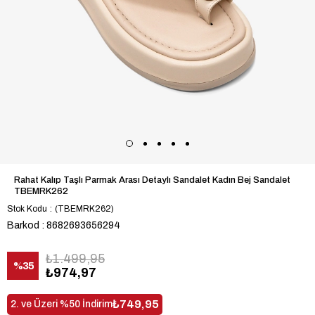
Rahat Kalıp Taşlı Parmak Arası Detaylı Sandalet Kadın Bej Sandalet
TBEMRK262
Stok Kodu
(TBEMRK262)
Barkod
:
8682693656294
₺1.499,95
%
35
₺974,97
İndirim
₺749,95
2. ve Üzeri %50 İndirim