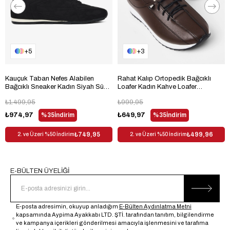
5
3
Kauçuk Taban Nefes Alabilen
Rahat Kalıp Ortopedik Bağcıklı
Bağcıklı Sneaker Kadın Siyah Süet
Loafer Kadın Kahve Loafer
Sneaker TBKLC010
TBHSNCMC1945
₺1.499,95
₺999,95
₺974,97
%35
İndirim
₺649,97
%35
İndirim
₺749,95
₺499,96
2. ve Üzeri %50 İndirim
2. ve Üzeri %50 İndirim
E-BÜLTEN ÜYELİĞİ
E-posta adresimin, okuyup anladığım
E-Bülten Aydınlatma Metni
kapsamında Aypima Ayakkabı LTD. ŞTİ. tarafından tanıtım, bilgilendirme
ve kampanya içerikleri gönderilmesi amacıyla işlenmesini ve tarafıma