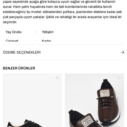
yapısı sayesinde ayağa göre kolayca uyum sağlar ve güvenli bir kullanım
sunar. Hem şehir hayatında hem de tatil kombinlerinde rahatlıkla tercih
edebileceğiniz bu model; elbiselerden şortlara, jeanlerden eteklere kadar pek
çok parçayla uyum yakalar. Şıklık ve rahatlığı bir arada arayanlar için ideal bir
seçimdir.
Yaş Grubu
Yetişkin
Cinsiyet
Kadın
Desen
Düz
ÖDEME SEÇENEKLERI
Trendyol
Evet
BENZER ÜRÜNLER
Kumaş Tipi
Suni Deri
Topuk Tipi
Düz Topuklu
Topuk Boyu
Kısa Topuklu (1-4 cm)
İç Taban Materyali
Suni Deri
Saya Materyali
Tekstil
Taban Materyali
Poli
Menşei
TR