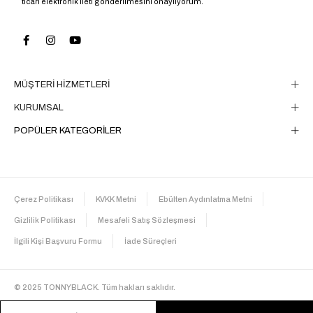
ticari elektronik ileti gönderilmesini onaylıyorum.
MÜŞTERİ HİZMETLERİ
KURUMSAL
POPÜLER KATEGORİLER
Çerez Politikası
KVKK Metni
Ebülten Aydınlatma Metni
Gizlilik Politikası
Mesafeli Satış Sözleşmesi
İlgili Kişi Başvuru Formu
İade Süreçleri
© 2025 TONNYBLACK. Tüm hakları saklıdır.