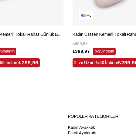
5
Kadın Üstten Kemerli Tokalı Rahat Günlük Babet Kadın Siyah Babet TBTBR050
₺599,95
5
İndirim
₺389,97
%35
İndirim
₺299,96
₺299,9
50 İndirim
2. ve Üzeri %50 İndirim
POPÜLER KATEGORİLER
Kadın Ayakkabı
Erkek Ayakkabı