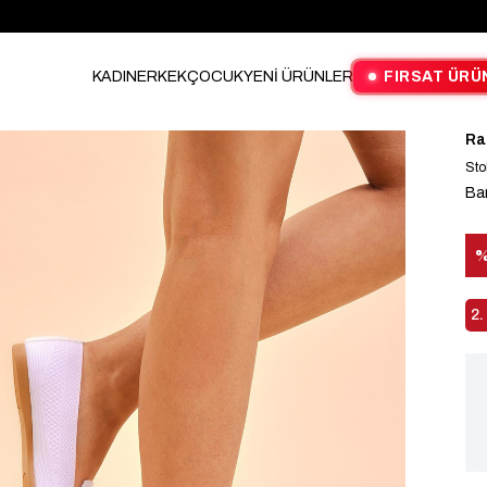
KADIN
ERKEK
ÇOCUK
YENİ ÜRÜNLER
FIRSAT ÜRÜ
Ra
Sto
Ba
İn
2.