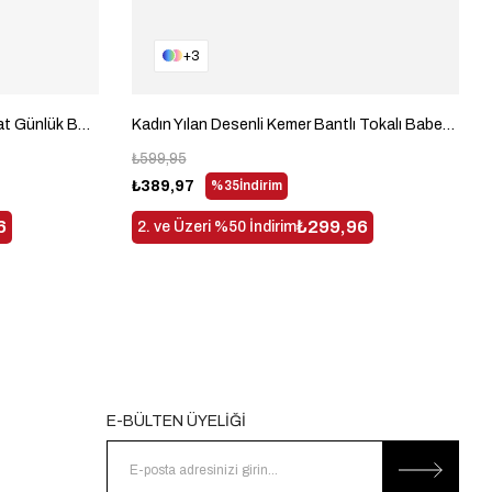
3
Kadın Üstten Kemerli Tokalı Rahat Günlük Babet Kadın Bej Babet TBTBR050
Kadın Yılan Desenli Kemer Bantlı Tokalı Babet Kadın Siyah Babet TBTBR045
₺599,95
₺389,97
%35
İndirim
6
₺299,96
2. ve Üzeri %50 İndirim
E-BÜLTEN ÜYELİĞİ