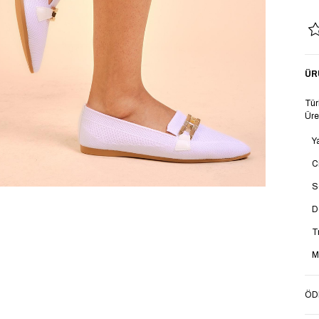
ÜR
Tür
Üre
Y
C
S
D
T
M
T
ÖD
T