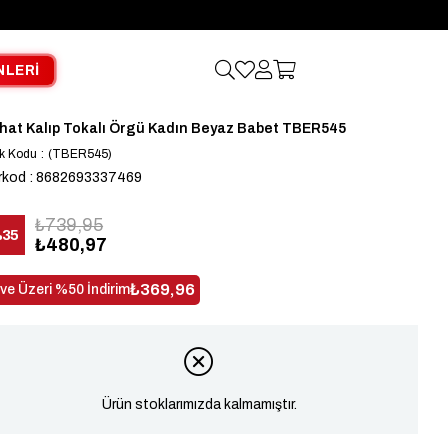
NLERİ
hat Kalıp Tokalı Örgü Kadın Beyaz Babet TBER545
k Kodu
(TBER545)
rkod
:
8682693337469
₺739,95
%
35
₺480,97
dirim
₺369,96
 ve Üzeri %50 İndirim
Ürün stoklarımızda kalmamıştır.