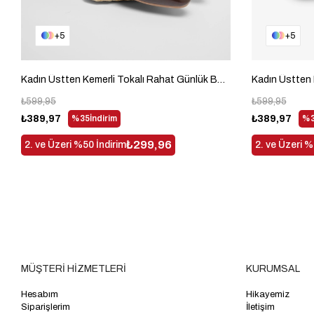
5
5
Kadın Üstten Kemerli Tokalı Rahat Günlük Babet Kadın Acı Kahve Babet TBTBR050
₺599,95
₺599,95
₺389,97
%35
İndirim
₺389,97
%3
₺299,96
2. ve Üzeri %50 İndirim
2. ve Üzeri %
MÜŞTERİ HİZMETLERİ
KURUMSAL
Hesabım
Hikayemiz
Siparişlerim
İletişim