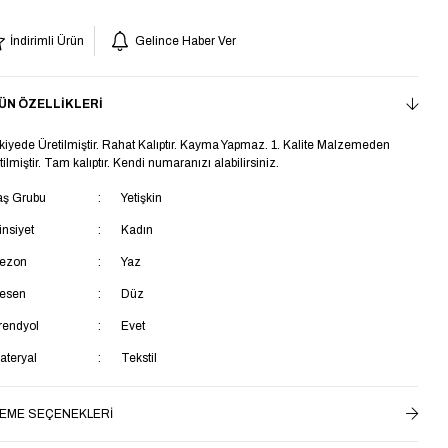
İndirimli Ürün
Gelince Haber Ver
ÜN ÖZELLIKLERI
kiyede Üretilmiştir. Rahat Kalıptır. Kayma Yapmaz. 1. Kalite Malzemeden
tilmiştir. Tam kalıptır. Kendi numaranızı alabilirsiniz.
aş Grubu
Yetişkin
insiyet
Kadın
ezon
Yaz
esen
Düz
rendyol
Evet
ateryal
Tekstil
opuk Tipi
Düz Topuklu
EME SEÇENEKLERI
opuk Boyu
Kısa Topuklu (1-4 cm)