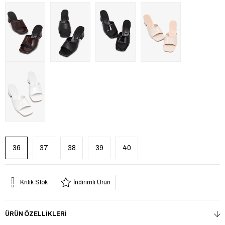
36
37
38
39
40
Kritik Stok
İndirimli Ürün
ÜRÜN ÖZELLIKLERI