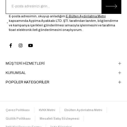
E-posta adresimin, okuyup anladığım
E-Bülten Aydınlatma Metni
kapsamında Aypima Ayakkabı LTD. ŞTİ. tarafından tanıtım, bilgilendirme
ve kampanya içerikleri gönderilmesi amacıyla işlenmesini ve tarafıma
ticari elektronik ileti gönderilmesini onaylıyorum.
MÜŞTERİ HİZMETLERİ
KURUMSAL
POPÜLER KATEGORİLER
Çerez Politikası
KVKK Metni
Ebülten Aydınlatma Metni
Gizlilik Politikası
Mesafeli Satış Sözleşmesi
İlgili Kişi Başvuru Formu
İade Süreçleri