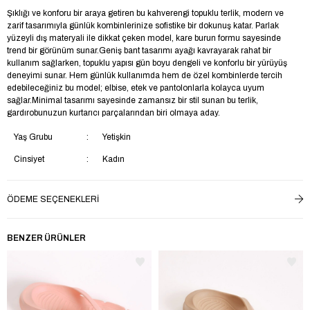
Şıklığı ve konforu bir araya getiren bu kahverengi topuklu terlik, modern ve
zarif tasarımıyla günlük kombinlerinize sofistike bir dokunuş katar. Parlak
yüzeyli dış materyali ile dikkat çeken model, kare burun formu sayesinde
trend bir görünüm sunar.Geniş bant tasarımı ayağı kavrayarak rahat bir
kullanım sağlarken, topuklu yapısı gün boyu dengeli ve konforlu bir yürüyüş
deneyimi sunar. Hem günlük kullanımda hem de özel kombinlerde tercih
edebileceğiniz bu model; elbise, etek ve pantolonlarla kolayca uyum
sağlar.Minimal tasarımı sayesinde zamansız bir stil sunan bu terlik,
gardırobunuzun kurtarıcı parçalarından biri olmaya aday.
Yaş Grubu
Yetişkin
Cinsiyet
Kadın
Trendyol
Evet
ÖDEME SEÇENEKLERI
Kumaş Tipi
Suni Deri
Topuk Tipi
Kalın Topuklu
BENZER ÜRÜNLER
Topuk Boyu
Kısa Topuklu (1-4 cm)
İç Taban Materyali
Tekstil
Saya Materyali
Suni Deri