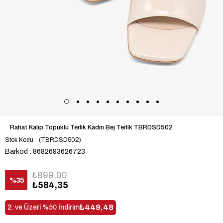
Rahat Kalıp Topuklu Terlik Kadın Bej Terlik TBRDSD502
Stok Kodu
(TBRDSD502)
Barkod
:
8682693626723
₺899,00
%
35
₺584,35
İndirim
₺449,48
2. ve Üzeri %50 İndirim