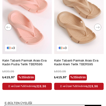
Taban Materyali
Termoplastik
Menşei
TR
3
3
Kalın Tabanlı Parmak Arası Eva
Kalın Tabanlı Parmak Arası Eva
Kadın Pudra Terlik TBER595
Kadın Krem Terlik TBER595
₺639,95
₺639,95
₺415,97
%35
İndirim
₺415,97
%35
İndirim
₺319,96
₺319,96
2. ve Üzeri %50 İndirim
2. ve Üzeri %50 İndirim
E-BÜLTEN ÜYELİĞİ