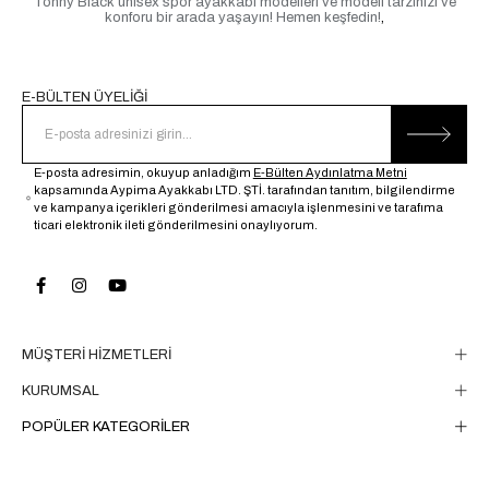
Tonny Black unisex spor ayakkabı modelleri ve modeli tarzınızı ve
konforu bir arada yaşayın! Hemen keşfedin!
,
E-BÜLTEN ÜYELİĞİ
E-posta adresimin, okuyup anladığım
E-Bülten Aydınlatma Metni
kapsamında Aypima Ayakkabı LTD. ŞTİ. tarafından tanıtım, bilgilendirme
ve kampanya içerikleri gönderilmesi amacıyla işlenmesini ve tarafıma
ticari elektronik ileti gönderilmesini onaylıyorum.
MÜŞTERİ HİZMETLERİ
KURUMSAL
POPÜLER KATEGORİLER