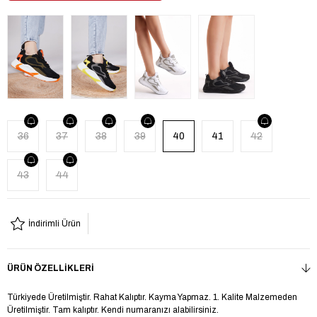
36
37
38
39
40
41
42
43
44
İndirimli Ürün
ÜRÜN ÖZELLIKLERI
Türkiyede Üretilmiştir. Rahat Kalıptır. Kayma Yapmaz. 1. Kalite Malzemeden
Üretilmiştir. Tam kalıptır. Kendi numaranızı alabilirsiniz.