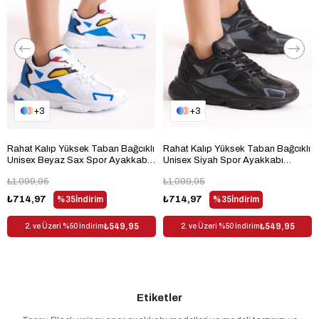
3
3
Rahat Kalıp Yüksek Taban Bağcıklı
Rahat Kalıp Yüksek Taban Bağcıklı
Unisex Beyaz Sax Spor Ayakkabı
Unisex Siyah Spor Ayakkabı
TB252-0
TB252-0
₺1.099,95
₺1.099,95
₺714,97
%35
İndirim
₺714,97
%35
İndirim
₺549,95
₺549,95
2. ve Üzeri %50 İndirim
2. ve Üzeri %50 İndirim
Etiketler