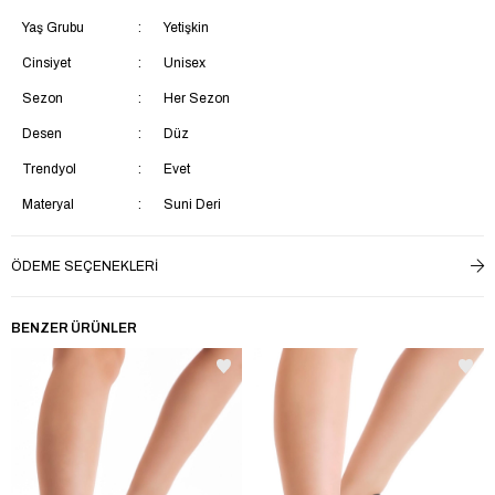
Yaş Grubu
Yetişkin
Cinsiyet
Unisex
Sezon
Her Sezon
Desen
Düz
Trendyol
Evet
Materyal
Suni Deri
Topuk Tipi
Kalın Topuklu
ÖDEME SEÇENEKLERI
Topuk Boyu
Kısa Topuklu (1-4 cm)
Menşei
TR
BENZER ÜRÜNLER