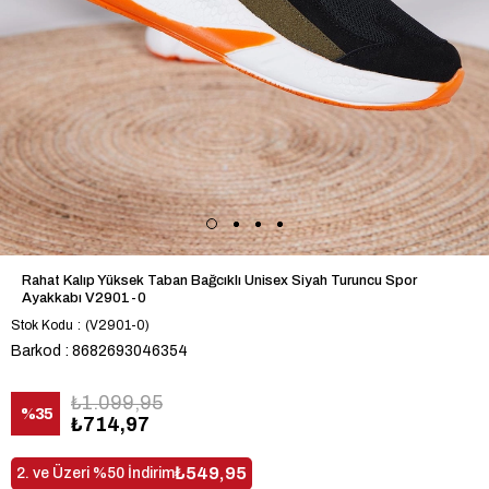
Rahat Kalıp Yüksek Taban Bağcıklı Unisex Siyah Turuncu Spor
Ayakkabı V2901-0
Stok Kodu
(V2901-0)
Barkod
:
8682693046354
₺1.099,95
%
35
₺714,97
İndirim
₺549,95
2. ve Üzeri %50 İndirim