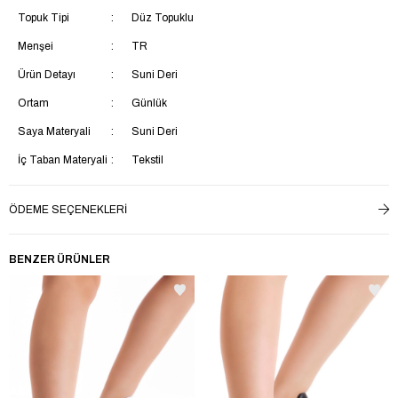
Topuk Tipi
Düz Topuklu
Menşei
TR
Ürün Detayı
Suni Deri
Ortam
Günlük
Saya Materyali
Suni Deri
İç Taban Materyali
Tekstil
Ek Özellik
Ek Özellik Mevcut Değil
ÖDEME SEÇENEKLERI
Astar Materyali
Tekstil
Topuk Boyu
Kısa Topuklu (1-4 cm)
BENZER ÜRÜNLER
Taban Tipi
Kaydırmaz Taban
Yaş Grubu
Yetişkin
Bağlama Şekli
Bağcıklı
Materyal
Suni Deri
Trendyol
Evet