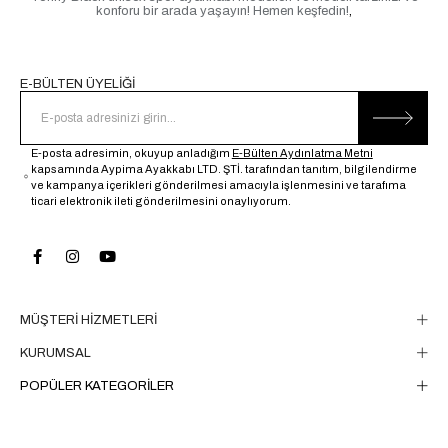
konforu bir arada yaşayın! Hemen keşfedin!
,
E-BÜLTEN ÜYELİĞİ
E-posta adresimin, okuyup anladığım
E-Bülten Aydınlatma Metni
kapsamında Aypima Ayakkabı LTD. ŞTİ. tarafından tanıtım, bilgilendirme
ve kampanya içerikleri gönderilmesi amacıyla işlenmesini ve tarafıma
ticari elektronik ileti gönderilmesini onaylıyorum.
MÜŞTERİ HİZMETLERİ
KURUMSAL
POPÜLER KATEGORİLER