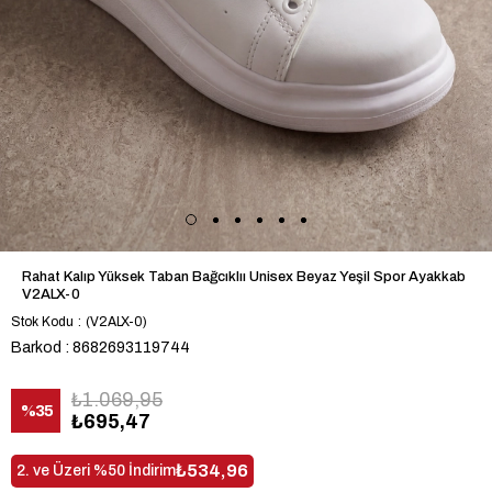
Rahat Kalıp Yüksek Taban Bağcıklıı Unisex Beyaz Yeşil Spor Ayakkab
V2ALX-0
Stok Kodu
(V2ALX-0)
Barkod
:
8682693119744
₺1.069,95
%
35
₺695,47
İndirim
₺534,96
2. ve Üzeri %50 İndirim