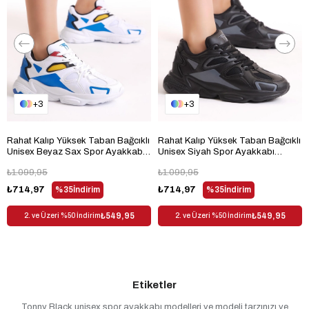
Kullanım Alanı
Outdoor
Dış Materyal
Suni Deri
Desen
Düz
Sezon
Her Sezon
Cinsiyet
Unisex
3
3
Rahat Kalıp Yüksek Taban Bağcıklı
Rahat Kalıp Yüksek Taban Bağcıklı
Unisex Beyaz Sax Spor Ayakkabı
Unisex Siyah Spor Ayakkabı
TB252-0
TB252-0
₺1.099,95
₺1.099,95
₺714,97
%35
İndirim
₺714,97
%35
İndirim
₺549,95
₺549,95
2. ve Üzeri %50 İndirim
2. ve Üzeri %50 İndirim
Etiketler
Tonny Black unisex spor ayakkabı modelleri ve modeli tarzınızı ve