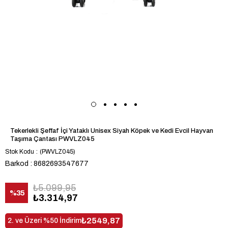
Tekerlekli Şeffaf İçi Yataklı Unisex Siyah Köpek ve Kedi Evcil Hayvan
Taşıma Çantası PWVLZ045
Stok Kodu
(PWVLZ045)
Barkod
:
8682693547677
₺5.099,95
%
35
₺3.314,97
İndirim
₺2549,87
2. ve Üzeri %50 İndirim