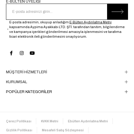
E-BÜLTEN ÜYELİĞİ
E-posta adresimin, okuyup anladığım
E-Bülten Aydınlatma Metni
kapsamında Aypima Ayakkabı LTD. ŞTİ. tarafından tanıtım, bilgilendirme
ve kampanya içerikleri gönderilmesi amacıyla işlenmesini ve tarafıma
ticari elektronik ileti gönderilmesini onaylıyorum.
MÜŞTERİ HİZMETLERİ
KURUMSAL
POPÜLER KATEGORİLER
Çerez Politikası
KVKK Metni
Ebülten Aydınlatma Metni
Gizlilik Politikası
Mesafeli Satış Sözleşmesi