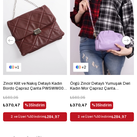
1
2
Zincir Kilit ve Nakış Detaylı Kadın
Örgü Zincir Detaylı Yumuşak Deri
Bordo Çapraz Çanta PWSWW007-
Kadın Mor Çapraz Çanta
1
PWSC148-1
₺569,95
₺569,95
₺370,47
%35
İndirim
₺370,47
%35
İndirim
₺284,97
₺284,97
2. ve Üzeri %50 İndirim
2. ve Üzeri %50 İndirim