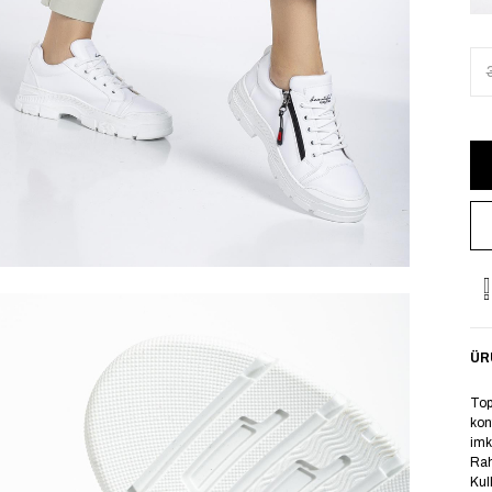
ÜR
Top
kon
imk
Rah
Kul