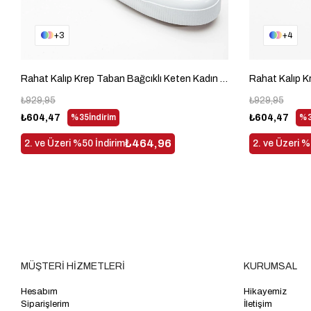
3
4
Rahat Kalıp Krep Taban Bağcıklı Keten Kadın Siyah Günlük Ayakkabı TBACR801
₺929,95
₺929,95
₺604,47
%35
İndirim
₺604,47
%3
₺464,96
2. ve Üzeri %50 İndirim
2. ve Üzeri %
MÜŞTERİ HİZMETLERİ
KURUMSAL
Hesabım
Hikayemiz
Siparişlerim
İletişim