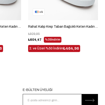
4
Rahat Kalıp Krep Taban Bağcıklı Keten Kadın Bej Günlük Ayakkabı TBACR801
Rahat Kalıp Krep Taban Bağcıklı Keten Kadın Yeşil Günlük Ayakkabı TBACR801
₺929,95
₺604,47
%35
İndirim
6
₺464,96
2. ve Üzeri %50 İndirim
E-BÜLTEN ÜYELİĞİ