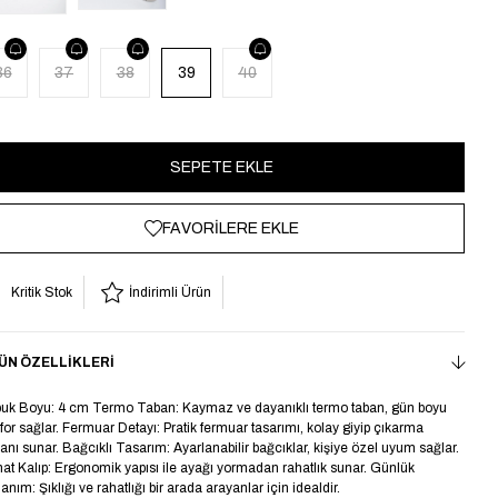
36
37
38
39
40
FAVORILERE EKLE
Kritik Stok
İndirimli Ürün
ÜN ÖZELLIKLERI
uk Boyu: 4 cm Termo Taban: Kaymaz ve dayanıklı termo taban, gün boyu
for sağlar. Fermuar Detayı: Pratik fermuar tasarımı, kolay giyip çıkarma
anı sunar. Bağcıklı Tasarım: Ayarlanabilir bağcıklar, kişiye özel uyum sağlar.
at Kalıp: Ergonomik yapısı ile ayağı yormadan rahatlık sunar. Günlük
lanım: Şıklığı ve rahatlığı bir arada arayanlar için idealdir.