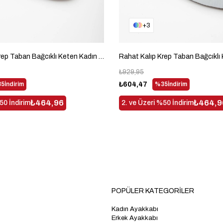
3
Rahat Kalıp Krep Taban Bağcıklı Keten Kadın Beyaz Günlük Ayakkabı TBACR801
₺929,95
5
İndirim
₺604,47
%35
İndirim
₺464,96
₺464,9
50 İndirim
2. ve Üzeri %50 İndirim
POPÜLER KATEGORİLER
Kadın Ayakkabı
Erkek Ayakkabı