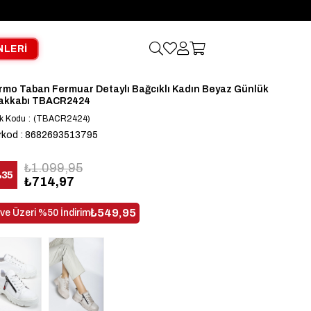
NLERİ
rmo Taban Fermuar Detaylı Bağcıklı Kadın Beyaz Günlük
akkabı TBACR2424
k Kodu
(TBACR2424)
rkod
:
8682693513795
₺1.099,95
%
35
₺714,97
dirim
₺549,95
 ve Üzeri %50 İndirim