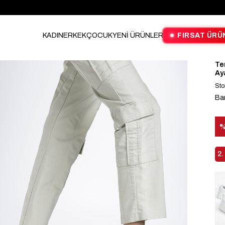
KADIN
ERKEK
ÇOCUK
YENİ ÜRÜNLER
FIRSAT ÜRÜ
Te
Ay
Sto
Ba
İn
2.