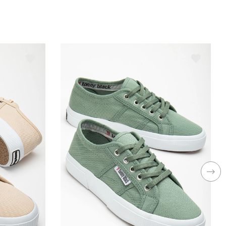
rtam
Günlük
enşei
TR