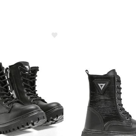
T
B
M
T
T
K
D
D
S
C