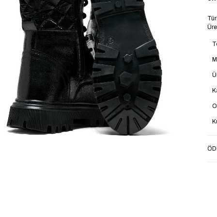
Tür
Üre
T
M
Ü
K
O
K
T
ÖD
S
İ
E
A
Y