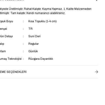
kiyede Üretilmiştir. Rahat Kalıptır. Kayma Yapmaz. 1. Kalite Malzemeden
tilmiştir. Tam kalıptır. Kendi numaranızı alabilirsiniz.
opuk Boyu
Kısa Topuklu (1-4 cm)
enşei
TR
rün Detayı
Suni Deri
alıp
Regular
rtam
Günlük
umaş Teknolojisi
Rüzgara Dayanlıklı
aban Materyali
Termoplastik
EME SEÇENEKLERI
aya Materyali
Suni Deri
ç Taban Materyali
Tekstil
k Özellik
Ek Özellik Mevcut Değil
star Materyali
Tekstil
aş Grubu
Çocuk