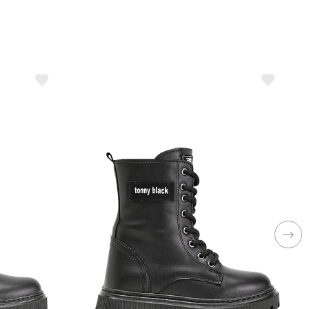
opuk Tipi
Düz Topuklu
ağlama Şekli
Bağcıklı ve Fermuarlı
ateryal
Suni Deri
aban Teknolojisi
Termo Taban
rendyol
Evet
ullanım Alanı
Outdoor
ış Materyal
Suni Deri
esen
Kapitone
ezon
Kış
insiyet
Kız Çocuk