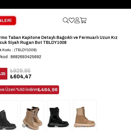
NLERİ
rmo Taban Kapitone Detaylı Bağcıklı ve Fermuarlı Uzun Kız
cuk Siyah Rugan Bot TBLDY1008
k Kodu
(TBLDY1008)
rkod
:
8682693425692
₺929,95
%
35
₺604,47
dirim
₺464,96
 ve Üzeri %50 İndirim