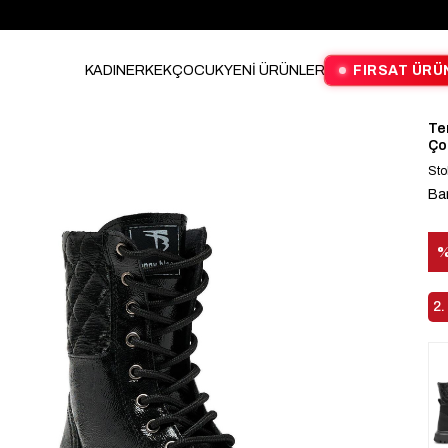
KADIN
ERKEK
ÇOCUK
YENİ ÜRÜNLER
FIRSAT ÜRÜ
Te
Ço
Sto
Ba
İn
2.