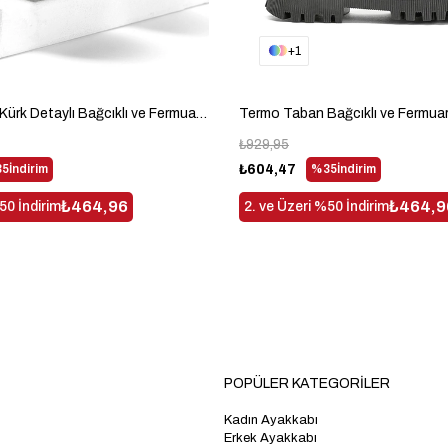
1
Termo Taban Kürk Detaylı Bağcıklı ve Fermuarlı Uzun Kız Çocuk Siyah Cilt Bot TBLDY1007
₺929,95
5
İndirim
₺604,47
%35
İndirim
₺464,96
₺464,9
50 İndirim
2. ve Üzeri %50 İndirim
POPÜLER KATEGORİLER
Kadın Ayakkabı
Erkek Ayakkabı