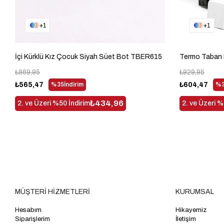
1
1
İçi Kürklü Kız Çocuk Siyah Süet Bot TBER615
₺869,95
₺929,95
₺565,47
%35
İndirim
₺604,47
%3
₺434,96
2. ve Üzeri %50 İndirim
2. ve Üzeri %
MÜŞTERİ HİZMETLERİ
KURUMSAL
Hesabım
Hikayemiz
Siparişlerim
İletişim