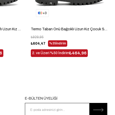
3
Termo Taban Bağcıklı ve Fermuarlı Uzun Kız Çocuk Siyah Cilt Bot TBLDY1006
Termo Taban Önü Bağcıklı Uzun Kız Çocuk Siyah Cilt Bot TBLDY1004
₺929,95
₺604,47
%35
İndirim
6
₺464,96
2. ve Üzeri %50 İndirim
E-BÜLTEN ÜYELİĞİ