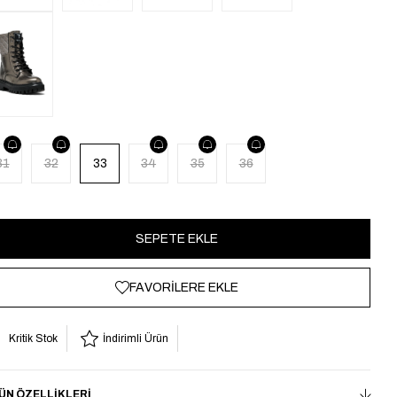
31
32
33
34
35
36
FAVORILERE EKLE
Kritik Stok
İndirimli Ürün
ÜN ÖZELLIKLERI