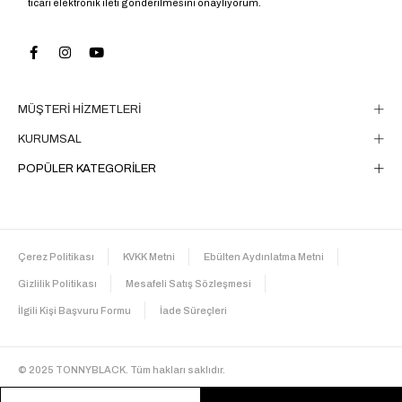
ticari elektronik ileti gönderilmesini onaylıyorum.
MÜŞTERİ HİZMETLERİ
KURUMSAL
POPÜLER KATEGORİLER
Çerez Politikası
KVKK Metni
Ebülten Aydınlatma Metni
Gizlilik Politikası
Mesafeli Satış Sözleşmesi
İlgili Kişi Başvuru Formu
İade Süreçleri
© 2025 TONNYBLACK. Tüm hakları saklıdır.