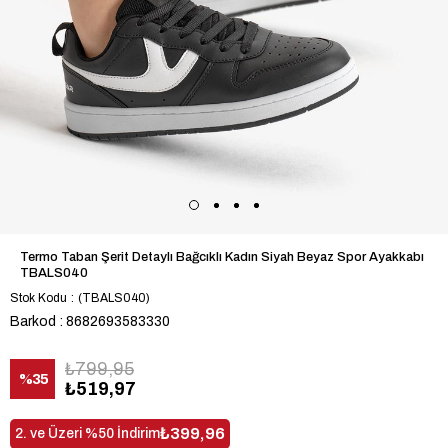
Termo Taban Şerit Detaylı Bağcıklı Kadın Siyah Beyaz Spor Ayakkabı
TBALS040
Stok Kodu
(TBALS040)
Barkod
:
8682693583330
₺799,95
%
35
₺519,97
İndirim
₺399,96
2. ve Üzeri %50 İndirim