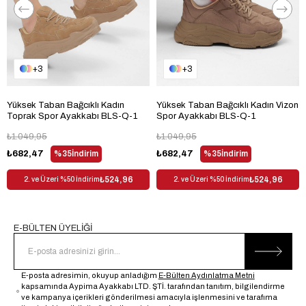
Topuk Tipi
Düz Topuklu
Bağlama Şekli
Bağcıklı
Materyal
Suni Deri
3
3
Kumaş Tipi
Suni Deri
Trendyol
Evet
Yüksek Taban Bağcıklı Kadın
Yüksek Taban Bağcıklı Kadın Vizon
Toprak Spor Ayakkabı BLS-Q-1
Spor Ayakkabı BLS-Q-1
Dış Materyal
Suni Deri
₺1.049,95
₺1.049,95
Desen
Düz
₺682,47
%35
İndirim
₺682,47
%35
İndirim
Sezon
Her Sezon
₺524,96
₺524,96
2. ve Üzeri %50 İndirim
2. ve Üzeri %50 İndirim
Cinsiyet
Kadın
E-BÜLTEN ÜYELİĞİ
E-posta adresimin, okuyup anladığım
E-Bülten Aydınlatma Metni
kapsamında Aypima Ayakkabı LTD. ŞTİ. tarafından tanıtım, bilgilendirme
ve kampanya içerikleri gönderilmesi amacıyla işlenmesini ve tarafıma