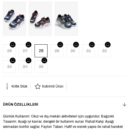
26
27
28
29
30
31
32
33
34
35
Kritik Stok
İndirimli Ürün
ÜRÜN ÖZELLIKLERI
Günlük Kullanım: Okul ve dış mekân aktiviteleri için uygundur. Bağcıklı
Tasarım: Ayağı iyi kavrar, dengeli bir kullanım sunar. Rahat Kalıp: Ayağı
sıkmadan konfor sağlar. Faylon Taban: Hafif ve esnek yapısı ile rahat hareket