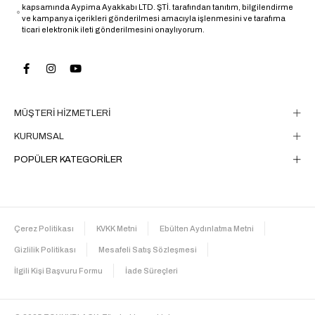
kapsamında Aypima Ayakkabı LTD. ŞTİ. tarafından tanıtım, bilgilendirme
ve kampanya içerikleri gönderilmesi amacıyla işlenmesini ve tarafıma
ticari elektronik ileti gönderilmesini onaylıyorum.
MÜŞTERİ HİZMETLERİ
KURUMSAL
POPÜLER KATEGORİLER
Çerez Politikası
KVKK Metni
Ebülten Aydınlatma Metni
Gizlilik Politikası
Mesafeli Satış Sözleşmesi
İlgili Kişi Başvuru Formu
İade Süreçleri