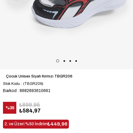
Çocuk Unisex Siyah Kırmızı TBGR206
Stok Kodu
(TBGR206)
Barkod
:
8682693610661
₺899,95
%
35
₺584,97
İndirim
₺449,96
2. ve Üzeri %50 İndirim