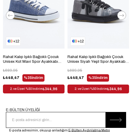
Bağlama Şekli
Cırt Bant + Bağcık
Materyal
Suni Deri
Kumaş Tipi
Suni Deri
Trendyol
Evet
12
12
Dış Materyal
Suni Deri
Desen
Baskılı
Rahat Kalıp Işıklı Bağcıklı Çocuk
Rahat Kalıp Işıklı Bağcıklı Çocuk
Sezon
Her Sezon
Unisex Kot Mavi Spor Ayakkabı
Unisex Siyah Yeşil Spor Ayakkabı
TB998-3
TB998-3
Cinsiyet
Çocuk Unisex
₺689,95
₺689,95
₺448,47
%35
İndirim
₺448,47
%35
İndirim
₺344,96
₺344,96
2. ve Üzeri %50 İndirim
2. ve Üzeri %50 İndirim
E-BÜLTEN ÜYELİĞİ
E-posta adresimin, okuyup anladığım
E-Bülten Aydınlatma Metni