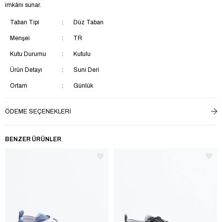
imkânı sunar.
Taban Tipi
Düz Taban
Menşei
TR
Kutu Durumu
Kutulu
Ürün Detayı
Suni Deri
Ortam
Günlük
Taban Materyali
EVA
ÖDEME SEÇENEKLERI
Saya Materyali
Suni Deri
İç Taban Materyali
Suni Deri
BENZER ÜRÜNLER
Ek Özellik
Su Geçirmez
Astar Materyali
Tekstil
Topuk Boyu
Kısa Topuklu (1-4 cm)
Yaş Grubu
Çocuk
Topuk Tipi
Düz Topuklu