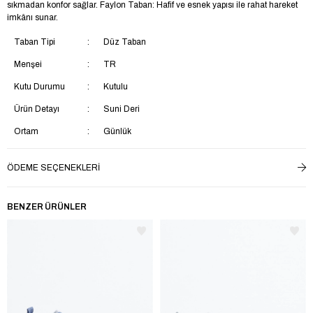
sıkmadan konfor sağlar. Faylon Taban: Hafif ve esnek yapısı ile rahat hareket
imkânı sunar.
Taban Tipi
Düz Taban
Menşei
TR
Kutu Durumu
Kutulu
Ürün Detayı
Suni Deri
Ortam
Günlük
Taban Materyali
EVA
ÖDEME SEÇENEKLERI
Saya Materyali
Suni Deri
İç Taban Materyali
Suni Deri
BENZER ÜRÜNLER
Ek Özellik
Su Geçirmez
Astar Materyali
Tekstil
Topuk Boyu
Kısa Topuklu (1-4 cm)
Yaş Grubu
Çocuk
Topuk Tipi
Düz Topuklu