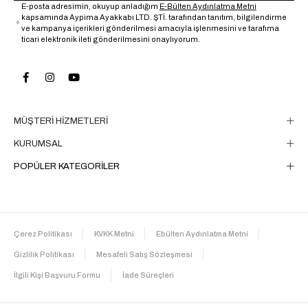
E-posta adresimin, okuyup anladığım
E-Bülten Aydınlatma Metni
kapsamında Aypima Ayakkabı LTD. ŞTİ. tarafından tanıtım, bilgilendirme
ve kampanya içerikleri gönderilmesi amacıyla işlenmesini ve tarafıma
ticari elektronik ileti gönderilmesini onaylıyorum.
MÜŞTERİ HİZMETLERİ
KURUMSAL
POPÜLER KATEGORİLER
Çerez Politikası
KVKK Metni
Ebülten Aydınlatma Metni
Gizlilik Politikası
Mesafeli Satış Sözleşmesi
İlgili Kişi Başvuru Formu
İade Süreçleri