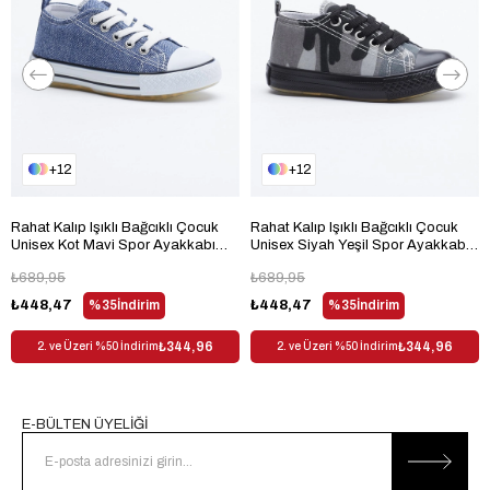
Bağlama Şekli
Cırt Bant + Bağcık
Materyal
Suni Deri
Kumaş Tipi
Suni Deri
Trendyol
Evet
12
12
Dış Materyal
Suni Deri
Desen
Baskılı
Rahat Kalıp Işıklı Bağcıklı Çocuk
Rahat Kalıp Işıklı Bağcıklı Çocuk
Sezon
Her Sezon
Unisex Kot Mavi Spor Ayakkabı
Unisex Siyah Yeşil Spor Ayakkabı
TB998-3
TB998-3
Cinsiyet
Çocuk Unisex
₺689,95
₺689,95
₺448,47
%35
İndirim
₺448,47
%35
İndirim
₺344,96
₺344,96
2. ve Üzeri %50 İndirim
2. ve Üzeri %50 İndirim
E-BÜLTEN ÜYELİĞİ