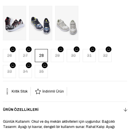
26
27
28
29
30
31
32
33
34
35
Kritik Stok
İndirimli Ürün
ÜRÜN ÖZELLIKLERI
Günlük Kullanım: Okul ve dış mekân aktiviteleri için uygundur. Bağcıklı
Tasarım: Ayağı iyi kavrar, dengeli bir kullanım sunar. Rahat Kalıp: Ayağı