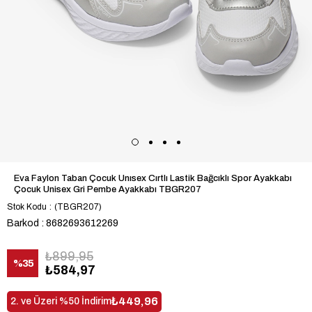
Eva Faylon Taban Çocuk Unısex Cırtlı Lastik Bağcıklı Spor Ayakkabı
Çocuk Unisex Gri Pembe Ayakkabı TBGR207
Stok Kodu
(TBGR207)
Barkod
:
8682693612269
₺899,95
%
35
₺584,97
İndirim
₺449,96
2. ve Üzeri %50 İndirim