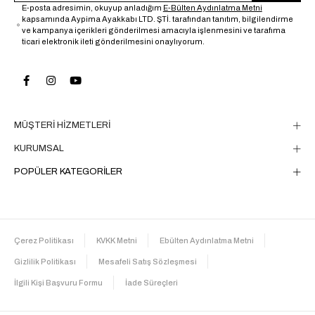
E-posta adresimin, okuyup anladığım
E-Bülten Aydınlatma Metni
kapsamında Aypima Ayakkabı LTD. ŞTİ. tarafından tanıtım, bilgilendirme
ve kampanya içerikleri gönderilmesi amacıyla işlenmesini ve tarafıma
ticari elektronik ileti gönderilmesini onaylıyorum.
MÜŞTERİ HİZMETLERİ
KURUMSAL
POPÜLER KATEGORİLER
Çerez Politikası
KVKK Metni
Ebülten Aydınlatma Metni
Gizlilik Politikası
Mesafeli Satış Sözleşmesi
İlgili Kişi Başvuru Formu
İade Süreçleri