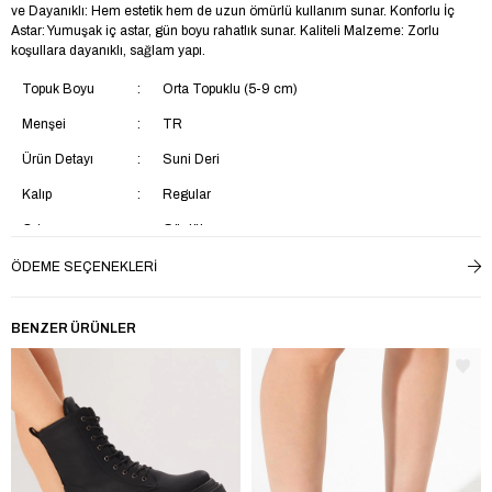
ve Dayanıklı: Hem estetik hem de uzun ömürlü kullanım sunar. Konforlu İç
Astar: Yumuşak iç astar, gün boyu rahatlık sunar. Kaliteli Malzeme: Zorlu
koşullara dayanıklı, sağlam yapı.
Topuk Boyu
Orta Topuklu (5-9 cm)
Menşei
TR
Ürün Detayı
Suni Deri
Kalıp
Regular
Ortam
Günlük
Kumaş Teknolojisi
Rüzgara Dayanlıklı
ÖDEME SEÇENEKLERI
Taban Materyali
Termoplastik
BENZER ÜRÜNLER
Saya Materyali
Suni Deri
İç Taban Materyali
Tekstil
Ek Özellik
Ek Özellik Mevcut Değil
Astar Materyali
Tekstil
Yaş Grubu
Yetişkin