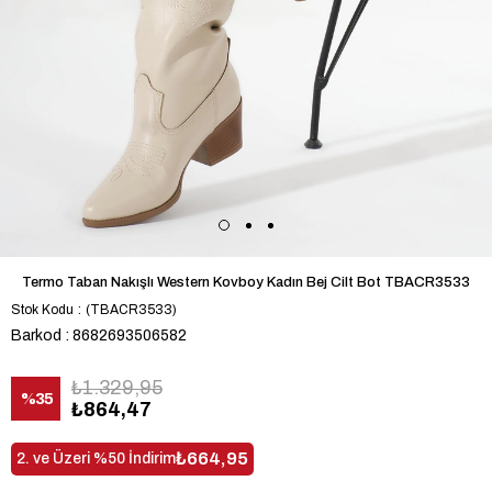
Termo Taban Nakışlı Western Kovboy Kadın Bej Cilt Bot TBACR3533
Stok Kodu
(TBACR3533)
Barkod
:
8682693506582
₺1.329,95
%
35
₺864,47
İndirim
₺664,95
2. ve Üzeri %50 İndirim