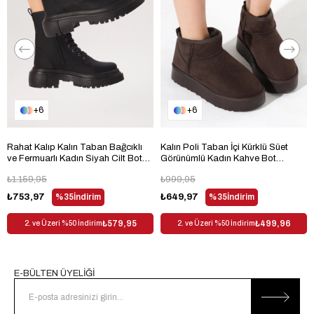
Topuk Tipi
Kalın Topuklu
Bağlama Şekli
Bağcıksız
Materyal
Suni Deri
Taban Teknolojisi
Termo Taban
Trendyol
Evet
6
6
Kullanım Alanı
Outdoor
Rahat Kalıp Kalın Taban Bağcıklı
Kalın Poli Taban İçi Kürklü Süet
Dış Materyal
Suni Deri
ve Fermuarlı Kadın Siyah Cilt Bot
Görünümlü Kadın Kahve Bot
TBER170
TBMHH005
Desen
Desenli
₺1.159,95
₺999,95
₺753,97
%35
İndirim
₺649,97
%35
İndirim
Sezon
Kış
Cinsiyet
Kadın
₺579,95
₺499,96
2. ve Üzeri %50 İndirim
2. ve Üzeri %50 İndirim
E-BÜLTEN ÜYELİĞİ