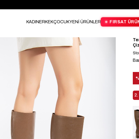
KADIN
ERKEK
ÇOCUK
YENİ ÜRÜNLER
FIRSAT ÜRÜ
Te
Çi
Sto
Ba
İn
2.