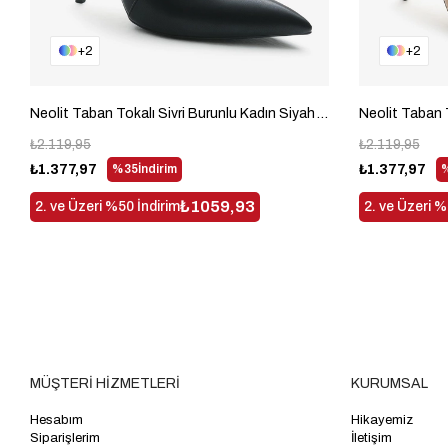
2
2
Neolit Taban Tokalı Sivri Burunlu Kadın Siyah Yüksek Topuklu Bot TBDDD1310
₺2.119,95
₺2.119,95
₺1.377,97
%35
İndirim
₺1.377,97
₺1059,93
2. ve Üzeri %50 İndirim
2. ve Üzeri %
MÜŞTERİ HİZMETLERİ
KURUMSAL
Hesabım
Hikayemiz
Siparişlerim
İletişim