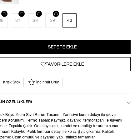
36
37
38
39
40
FAVORILERE EKLE
Kritik Stok
İndirimli Ürün
ÜN ÖZELLIKLERI
uk Boyu: 6 cm Sivri Burun Tasarım: Zarif sivri burun detayı ile şık ve
ern görünüm. Termo Taban: Kaymaz, dayanıklı termo taban ile güvenli
mlar. Topuklu Şıklık: Orta boy topuk, zarafet ve rahatlığı bir arada sunar.
muarlı Kolaylık: Pratik fermuar detayı ile kolay giyip çıkarma. Kaliteli
zeme: Uzun ömürlü ve dayanıklı yapı, stilinizi tamamlar.