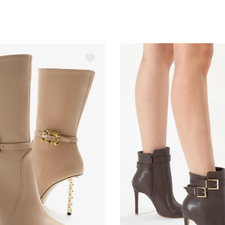
T
D
S
C