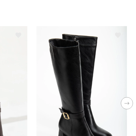
rendyol
Evet
esen
Düz
ezon
Kış
insiyet
Kadın