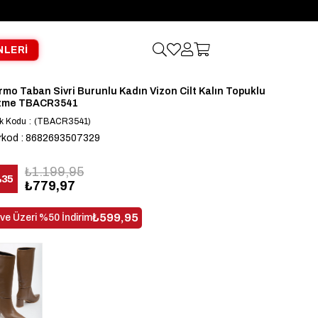
NLERİ
rmo Taban Sivri Burunlu Kadın Vizon Cilt Kalın Topuklu
zme TBACR3541
k Kodu
(TBACR3541)
rkod
:
8682693507329
₺1.199,95
%
35
₺779,97
dirim
₺599,95
 ve Üzeri %50 İndirim