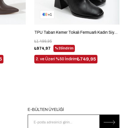
1
TPU Taban Kemer Tokalı Fermuarlı Kadın Siyah Cilt Topuklu Çizme TBMR0160
₺1.499,95
₺974,97
%35
İndirim
5
₺749,95
2. ve Üzeri %50 İndirim
E-BÜLTEN ÜYELİĞİ