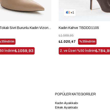
1
Neolit Taban Tokalı Sivri Burunlu Kadın Vizon Yüksek Topuklu Bot TBDDD1310
Kadın Kahve TBDDD1105
₺1.569,95
%35
İndirim
₺1.020,47
%35
İndirim
₺1059,93
₺784,9
50 İndirim
2. ve Üzeri %50 İndirim
POPÜLER KATEGORİLER
Kadın Ayakkabı
Erkek Ayakkabı