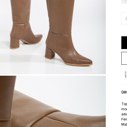
ÜR
Top
mod
adı
Fer
Mal