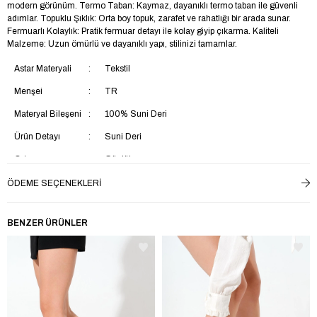
modern görünüm. Termo Taban: Kaymaz, dayanıklı termo taban ile güvenli
adımlar. Topuklu Şıklık: Orta boy topuk, zarafet ve rahatlığı bir arada sunar.
Fermuarlı Kolaylık: Pratik fermuar detayı ile kolay giyip çıkarma. Kaliteli
Malzeme: Uzun ömürlü ve dayanıklı yapı, stilinizi tamamlar.
Astar Materyali
Tekstil
Menşei
TR
Materyal Bileşeni
100% Suni Deri
Ürün Detayı
Suni Deri
Ortam
Günlük
Taban Materyali
Termoplastik
ÖDEME SEÇENEKLERI
Saya Materyali
Suni Deri
BENZER ÜRÜNLER
İç Taban Materyali
Tekstil
Ek Özellik
Ek Özellik Mevcut Değil
Yaş Grubu
Yetişkin
Topuk Boyu
Orta Topuklu (5-9 cm)