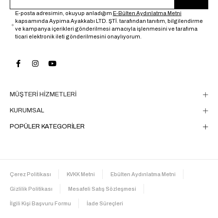
E-posta adresimin, okuyup anladığım
E-Bülten Aydınlatma Metni
kapsamında Aypima Ayakkabı LTD. ŞTİ. tarafından tanıtım, bilgilendirme
ve kampanya içerikleri gönderilmesi amacıyla işlenmesini ve tarafıma
ticari elektronik ileti gönderilmesini onaylıyorum.
MÜŞTERİ HİZMETLERİ
KURUMSAL
POPÜLER KATEGORİLER
Çerez Politikası
KVKK Metni
Ebülten Aydınlatma Metni
Gizlilik Politikası
Mesafeli Satış Sözleşmesi
İlgili Kişi Başvuru Formu
İade Süreçleri