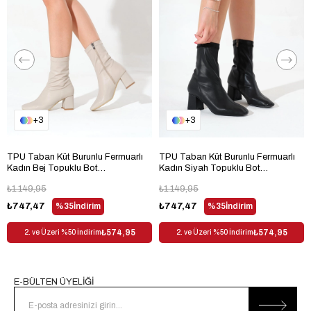
Topuk Tipi
Kalın Topuklu
Bağlama Şekli
Bağcıksız
Materyal
Suni Deri
Trendyol
Evet
Desen
Düz
Sezon
Kış
3
3
Cinsiyet
Kadın
TPU Taban Küt Burunlu Fermuarlı
TPU Taban Küt Burunlu Fermuarlı
Kadın Bej Topuklu Bot
Kadın Siyah Topuklu Bot
TBFZLCMC080
TBFZLCMC080
₺1.149,95
₺1.149,95
₺747,47
%35
İndirim
₺747,47
%35
İndirim
₺574,95
₺574,95
2. ve Üzeri %50 İndirim
2. ve Üzeri %50 İndirim
E-BÜLTEN ÜYELİĞİ