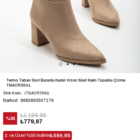
Termo Taban Sivri Burunlu Kadın Vizon Süet Kalın Topuklu Çizme
TBACR3541
Stok Kodu
(TBACR3541)
Barkod
:
8682693507176
₺1.199,95
%
35
₺779,97
İndirim
₺599,95
2. ve Üzeri %50 İndirim