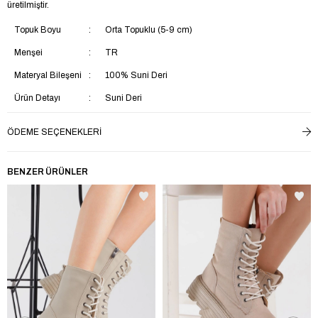
üretilmiştir.
Topuk Boyu
Orta Topuklu (5-9 cm)
Menşei
TR
Materyal Bileşeni
100% Suni Deri
Ürün Detayı
Suni Deri
Kalıp
Regular
ÖDEME SEÇENEKLERI
Ortam
Günlük
Kumaş Teknolojisi
Rüzgara Dayanlıklı
BENZER ÜRÜNLER
Taban Materyali
Termoplastik
Saya Materyali
Suni Deri
İç Taban Materyali
Tekstil
Ek Özellik
Ek Özellik Mevcut Değil
Astar Materyali
Tekstil
Yaş Grubu
Yetişkin