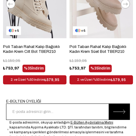
Topuk Tipi
Kalın Topuklu
Bağlama Şekli
Slip-on
Materyal
Suni Deri
4
4
Taban Teknolojisi
Termo Taban
Trendyol
Evet
Poli Taban Rahat Kalıp Bağcıklı
Poli Taban Rahat Kalıp Bağcıklı
Kadın Krem Cilt Bot TBER210
Kadın Krem Süet Bot TBER210
Kullanım Alanı
Outdoor
₺1.159,95
₺1.159,95
Dış Materyal
Suni Deri
₺753,97
%35
İndirim
₺753,97
%35
İndirim
Desen
Düz
₺579,95
₺579,95
2. ve Üzeri %50 İndirim
2. ve Üzeri %50 İndirim
Sezon
Kış
Cinsiyet
Kadın
E-BÜLTEN ÜYELİĞİ
E-posta adresimin, okuyup anladığım
E-Bülten Aydınlatma Metni
kapsamında Aypima Ayakkabı LTD. ŞTİ. tarafından tanıtım, bilgilendirme
ve kampanya içerikleri gönderilmesi amacıyla işlenmesini ve tarafıma