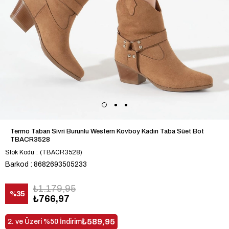
Termo Taban Sivri Burunlu Western Kovboy Kadın Taba Süet Bot
TBACR3528
Stok Kodu
(TBACR3528)
Barkod
:
8682693505233
₺1.179,95
%
35
₺766,97
İndirim
₺589,95
2. ve Üzeri %50 İndirim