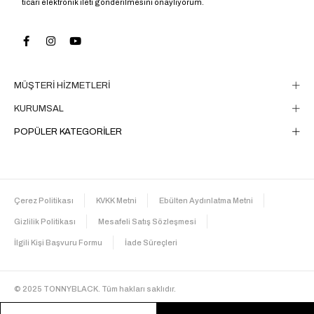
ticari elektronik ileti gönderilmesini onaylıyorum.
MÜŞTERİ HİZMETLERİ
KURUMSAL
POPÜLER KATEGORİLER
Çerez Politikası
KVKK Metni
Ebülten Aydınlatma Metni
Gizlilik Politikası
Mesafeli Satış Sözleşmesi
İlgili Kişi Başvuru Formu
İade Süreçleri
© 2025 TONNYBLACK. Tüm hakları saklıdır.