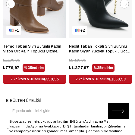
Topuk Boyu
Orta Topuklu (5-9 cm)
Topuk Tipi
Kalın Topuklu
Bağlama Şekli
Fermuarlı
1
2
Materyal
Suni Deri
Trendyol
Evet
Termo Taban Sivri Burunlu Kadın
Neolit Taban Tokalı Sivri Burunlu
Vizon Cilt Kalın Topuklu Çizme
Kadın Siyah Yüksek Topuklu Bot
Kullanım Alanı
Outdoor
TBACR3541
TBDDD1310
₺1.199,95
₺2.119,95
Dış Materyal
Suni Deri
₺779,97
%35
İndirim
₺1.377,97
%35
İndirim
Desen
Düz
₺599,95
₺1059,93
2. ve Üzeri %50 İndirim
2. ve Üzeri %50 İndirim
Sezon
Kış
Cinsiyet
Kadın
E-BÜLTEN ÜYELİĞİ
E-posta adresimin, okuyup anladığım
E-Bülten Aydınlatma Metni
kapsamında Aypima Ayakkabı LTD. ŞTİ. tarafından tanıtım, bilgilendirme
ve kampanya içerikleri gönderilmesi amacıyla işlenmesini ve tarafıma