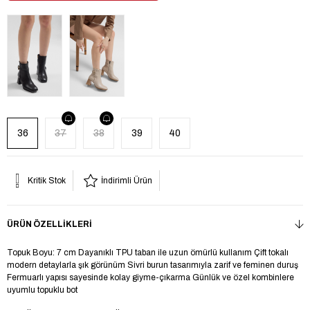
36
37
38
39
40
Kritik Stok
İndirimli Ürün
ÜRÜN ÖZELLIKLERI
Topuk Boyu: 7 cm Dayanıklı TPU taban ile uzun ömürlü kullanım Çift tokalı
modern detaylarla şık görünüm Sivri burun tasarımıyla zarif ve feminen duruş
Fermuarlı yapısı sayesinde kolay giyme-çıkarma Günlük ve özel kombinlere
uyumlu topuklu bot