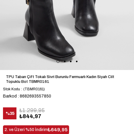
TPU Taban Çift Tokalı Sivri Burunlu Fermuarlı Kadın Siyah Cilt
Topuklu Bot TBMR0161
Stok Kodu
(TBMR0161)
Barkod
:
8682693557850
₺1.299,95
%
35
₺844,97
İndirim
₺649,95
2. ve Üzeri %50 İndirim