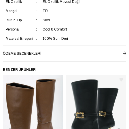
Ek Özellik
Ek Özellik Mevcut Değil
Menşei
TR
Burun Tipi
Sivri
Persona
Cool & Comfort
Materyal Bileşeni
100% Suni Deri
Ürün Detayı
Suni Deri
ÖDEME SEÇENEKLERI
Kalıp
Regular
Ortam
Casual
BENZER ÜRÜNLER
Kumaş Teknolojisi
Rüzgara Dayanlıklı
Taban Materyali
TPU
Saya Materyali
Suni Deri
İç Taban Materyali
Tekstil
Yaş Grubu
Yetişkin
Astar Materyali
Tekstil