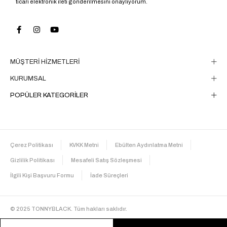
ticari elektronik ileti gönderilmesini onaylıyorum.
MÜŞTERİ HİZMETLERİ
KURUMSAL
POPÜLER KATEGORİLER
Çerez Politikası
KVKK Metni
Ebülten Aydınlatma Metni
Gizlilik Politikası
Mesafeli Satış Sözleşmesi
İlgili Kişi Başvuru Formu
İade Süreçleri
© 2025 TONNYBLACK. Tüm hakları saklıdır.