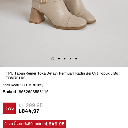
TPU Taban Kemer Toka Detaylı Fermuarlı Kadın Bej Cilt Topuklu Bot
TBMR0162
Stok Kodu
(TBMR0162)
Barkod
:
8682693558116
₺1.299,95
%
35
₺844,97
İndirim
₺649,95
2. ve Üzeri %50 İndirim