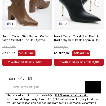
Topuk Boyu
Orta Topuklu (5-9 cm)
Topuk Tipi
Kalın Topuklu
Bağlama Şekli
Fermuarlı
1
2
Materyal
Suni Deri
Trendyol
Evet
Termo Taban Sivri Burunlu Kadın
Neolit Taban Tokalı Sivri Burunlu
Vizon Cilt Kalın Topuklu Çizme
Kadın Siyah Yüksek Topuklu Bot
Kullanım Alanı
Outdoor
TBACR3541
TBDDD1310
₺1.199,95
₺2.119,95
Dış Materyal
Suni Deri
₺779,97
%35
İndirim
₺1.377,97
%35
İndirim
Desen
Düz
₺599,95
₺1059,93
2. ve Üzeri %50 İndirim
2. ve Üzeri %50 İndirim
Sezon
Kış
Cinsiyet
Kadın
E-BÜLTEN ÜYELİĞİ
E-posta adresimin, okuyup anladığım
E-Bülten Aydınlatma Metni
kapsamında Aypima Ayakkabı LTD. ŞTİ. tarafından tanıtım, bilgilendirme
ve kampanya içerikleri gönderilmesi amacıyla işlenmesini ve tarafıma