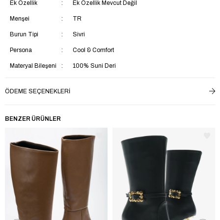
Ek Özellik
Ek Özellik Mevcut Değil
Menşei
TR
Burun Tipi
Sivri
Persona
Cool & Comfort
Materyal Bileşeni
100% Suni Deri
Ürün Detayı
Tokalı
ÖDEME SEÇENEKLERI
Kalıp
Regular
Ortam
Casual
BENZER ÜRÜNLER
Kumaş Teknolojisi
Rüzgara Dayanlıklı
Taban Materyali
TPU
Saya Materyali
Suni Deri
İç Taban Materyali
Tekstil
Yaş Grubu
Yetişkin
Astar Materyali
Tekstil