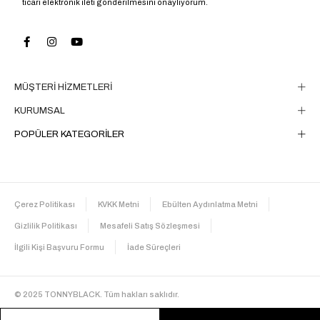
ticari elektronik ileti gönderilmesini onaylıyorum.
MÜŞTERİ HİZMETLERİ
KURUMSAL
POPÜLER KATEGORİLER
Çerez Politikası
KVKK Metni
Ebülten Aydınlatma Metni
Gizlilik Politikası
Mesafeli Satış Sözleşmesi
İlgili Kişi Başvuru Formu
İade Süreçleri
© 2025 TONNYBLACK. Tüm hakları saklıdır.