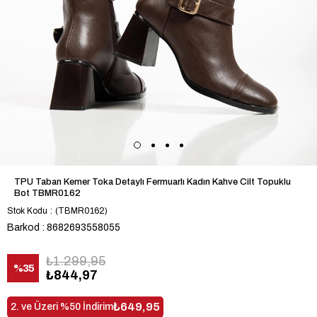
TPU Taban Kemer Toka Detaylı Fermuarlı Kadın Kahve Cilt Topuklu
Bot TBMR0162
Stok Kodu
(TBMR0162)
Barkod
:
8682693558055
₺1.299,95
%
35
₺844,97
İndirim
₺649,95
2. ve Üzeri %50 İndirim