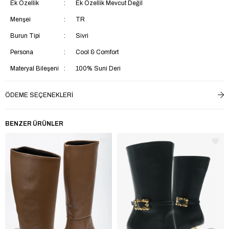
Ek Özellik
Ek Özellik Mevcut Değil
Menşei
TR
Burun Tipi
Sivri
Persona
Cool & Comfort
Materyal Bileşeni
100% Suni Deri
Ürün Detayı
Tokalı
ÖDEME SEÇENEKLERI
Kalıp
Regular
Ortam
Casual
BENZER ÜRÜNLER
Kumaş Teknolojisi
Rüzgara Dayanlıklı
Taban Materyali
TPU
Saya Materyali
Suni Deri
İç Taban Materyali
Tekstil
Yaş Grubu
Yetişkin
Astar Materyali
Tekstil