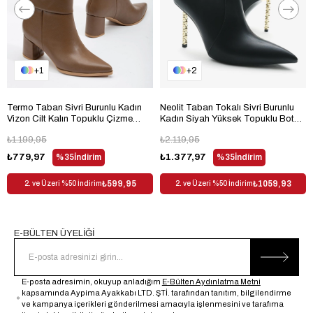
Topuk Boyu
Orta Topuklu (5-9 cm)
Topuk Tipi
Kalın Topuklu
Bağlama Şekli
Fermuarlı
1
2
Materyal
Suni Deri
Trendyol
Evet
Termo Taban Sivri Burunlu Kadın
Neolit Taban Tokalı Sivri Burunlu
Vizon Cilt Kalın Topuklu Çizme
Kadın Siyah Yüksek Topuklu Bot
Kullanım Alanı
Outdoor
TBACR3541
TBDDD1310
₺1.199,95
₺2.119,95
Dış Materyal
Suni Deri
₺779,97
%35
İndirim
₺1.377,97
%35
İndirim
Desen
Düz
₺599,95
₺1059,93
2. ve Üzeri %50 İndirim
2. ve Üzeri %50 İndirim
Sezon
Kış
Cinsiyet
Kadın
E-BÜLTEN ÜYELİĞİ
E-posta adresimin, okuyup anladığım
E-Bülten Aydınlatma Metni
kapsamında Aypima Ayakkabı LTD. ŞTİ. tarafından tanıtım, bilgilendirme
ve kampanya içerikleri gönderilmesi amacıyla işlenmesini ve tarafıma