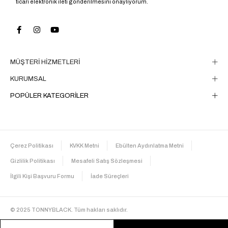
ticari elektronik ileti gönderilmesini onaylıyorum.
MÜŞTERİ HİZMETLERİ
KURUMSAL
POPÜLER KATEGORİLER
Çerez Politikası
KVKK Metni
Ebülten Aydınlatma Metni
Gizlilik Politikası
Mesafeli Satış Sözleşmesi
İlgili Kişi Başvuru Formu
İade Süreçleri
© 2025 TONNYBLACK. Tüm hakları saklıdır.